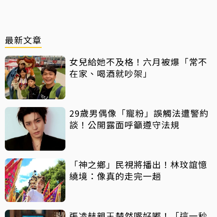
最新文章
女兒給她不及格！六月被爆「常不
在家、喝酒就吵架」
29歲男偶像「寵粉」誤觸法遭警約
談！公開露面呼籲遵守法規
「神之鄉」民視將播出！林玟誼憶
繞境：像真的走完一趟
張凌赫親王楚然嘴好嘟！「這一秒