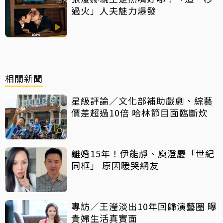
過火」人夫魅力爆發
相關新聞
星級評論／文化部補助戲劇、綜藝
價差超過10倍 哈林節目面臨斷炊
離婚15年！伊能靜、庾澄慶「世紀
同框」 原因暖哭網友
專訪／王瀅淡出10年回歸演藝圈 曝
貴婦生活真實面