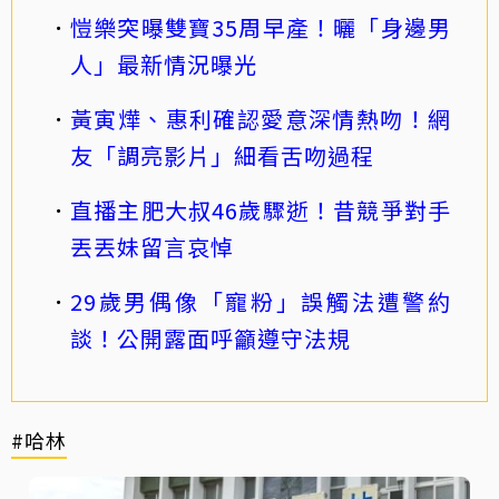
愷樂突曝雙寶35周早產！曬「身邊男
人」最新情況曝光
黃寅燁、惠利確認愛意深情熱吻！網
友「調亮影片」細看舌吻過程
直播主肥大叔46歲驟逝！昔競爭對手
丟丟妹留言哀悼
29歲男偶像「寵粉」誤觸法遭警約
談！公開露面呼籲遵守法規
#哈林