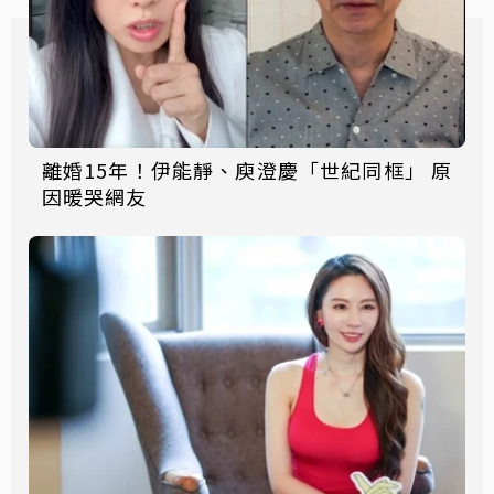
離婚15年！伊能靜、庾澄慶「世紀同框」 原
因暖哭網友