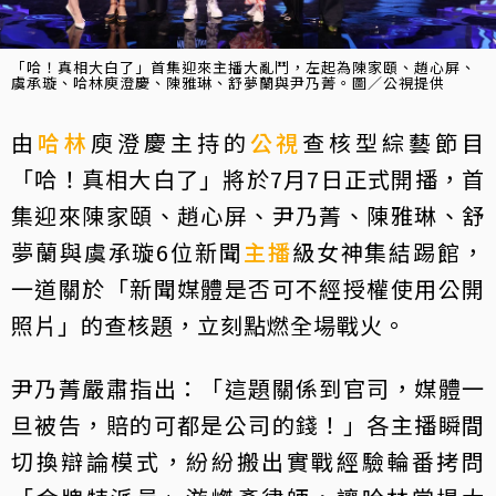
「哈！真相大白了」首集迎來主播大亂鬥，左起為陳家頤、趙心屏、
虞承璇、哈林庾澄慶、陳雅琳、舒夢蘭與尹乃菁。圖／公視提供
由
哈林
庾澄慶主持的
公視
查核型綜藝節目
「哈！真相大白了」將於7月7日正式開播，首
集迎來陳家頤、趙心屏、尹乃菁、陳雅琳、舒
夢蘭與虞承璇6位新聞
主播
級女神集結踢館，
一道關於「新聞媒體是否可不經授權使用公開
照片」的查核題，立刻點燃全場戰火。
尹乃菁嚴肅指出：「這題關係到官司，媒體一
旦被告，賠的可都是公司的錢！」各主播瞬間
切換辯論模式，紛紛搬出實戰經驗輪番拷問