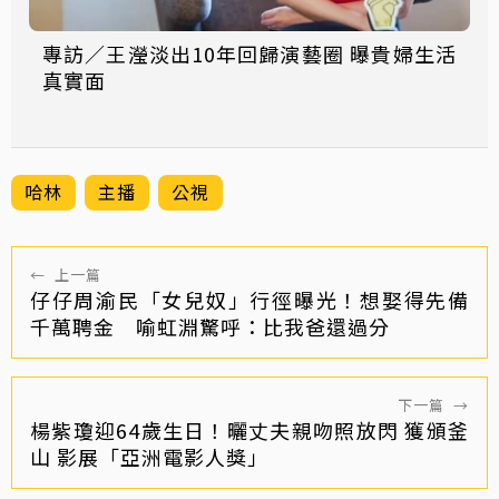
專訪／王瀅淡出10年回歸演藝圈 曝貴婦生活
真實面
哈林
主播
公視
←
上一篇
仔仔周渝民「女兒奴」行徑曝光！想娶得先備
千萬聘金 喻虹淵驚呼：比我爸還過分
下一篇
→
楊紫瓊迎64歲生日！曬丈夫親吻照放閃 獲頒釜
山 影展「亞洲電影人獎」