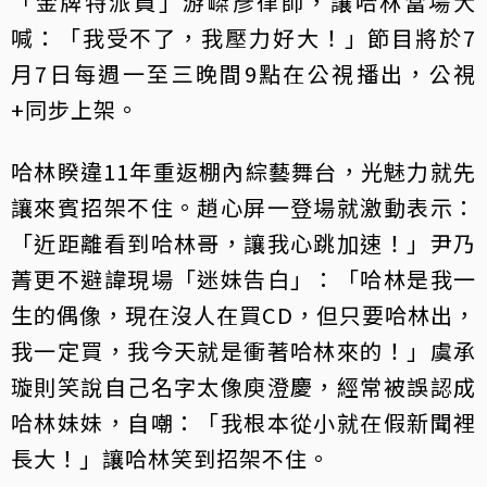
「金牌特派員」游嵥彥律師，讓哈林當場大
喊：「我受不了，我壓力好大！」節目將於7
月7日每週一至三晚間9點在公視播出，公視
+同步上架。
哈林睽違11年重返棚內綜藝舞台，光魅力就先
讓來賓招架不住。趙心屏一登場就激動表示：
「近距離看到哈林哥，讓我心跳加速！」尹乃
菁更不避諱現場「迷妹告白」：「哈林是我一
生的偶像，現在沒人在買CD，但只要哈林出，
我一定買，我今天就是衝著哈林來的！」虞承
璇則笑說自己名字太像庾澄慶，經常被誤認成
哈林妹妹，自嘲：「我根本從小就在假新聞裡
長大！」讓哈林笑到招架不住。