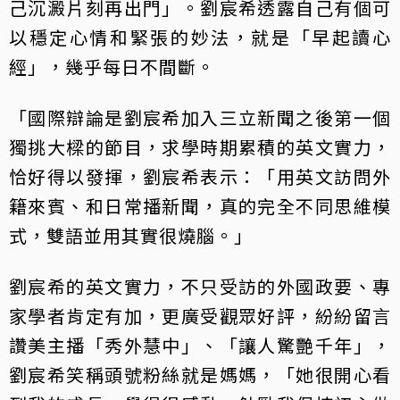
己沉澱片刻再出門」。劉宸希透露自己有個可
以穩定心情和緊張的妙法，就是「早起讀心
經」，幾乎每日不間斷。
「國際辯論是劉宸希加入三立新聞之後第一個
獨挑大樑的節目，求學時期累積的英文實力，
恰好得以發揮，劉宸希表示：「用英文訪問外
籍來賓、和日常播新聞，真的完全不同思維模
式，雙語並用其實很燒腦。」
劉宸希的英文實力，不只受訪的外國政要、專
家學者肯定有加，更廣受觀眾好評，紛紛留言
讚美主播「秀外慧中」、「讓人驚艷千年」，
劉宸希笑稱頭號粉絲就是媽媽，「她很開心看