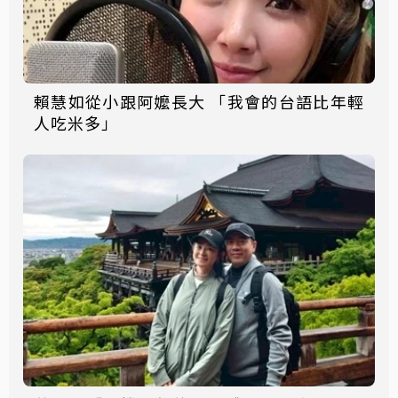
賴慧如從小跟阿嬤長大 「我會的台語比年輕
人吃米多」