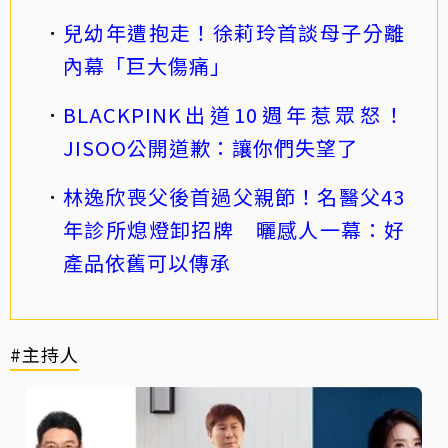
兒幼年遭抱走！徐莉玲首談母子分離
內幕「巨大傷痛」
BLACKPINK出道10週年惹眾怒！
JISOO公開道歉：讓你們失望了
林逸欣喪父後首過父親節！名醫父43
年診所熄燈卸招牌 曬感人一幕：好
產品依舊可以傳承
#主持人