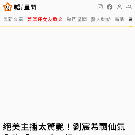
最新文章
姜厚任女友發文
熱門星聞
藝人動態
電影
電
絕美主播太驚艷！劉宸希飄仙氣