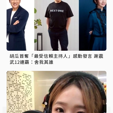
胡瓜首奪「最受信賴主持人」感動發言 謝震
武12連霸：舍我其誰