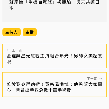
蘇宗怡「重機自駕旅」初體驗 與夫共遊日
本
主持人
主播
←
上一篇
金鐘獎星光紅毯主持組合曝光！男帥女美超養
眼
下一篇
→
乾爹黎彼得病逝！黃宗澤慟悼：他希望大家開
心 昔曾出手救急數十萬手術費