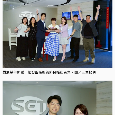
劉宸希和鄧崴一起切蛋糕慶祝節目播出百集。圖／三立提供