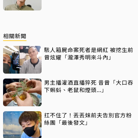
相關新聞
駭人箱屍命案死者是網紅 被挖生前
曾炫耀「瀧澤秀明來斗內」
男主播灌酒直播猝死 昔曾「大口吞
下蝌蚪、老鼠和煙頭...」
扛不住了！丟丟妹前夫告別官方粉
絲團「最後發文」