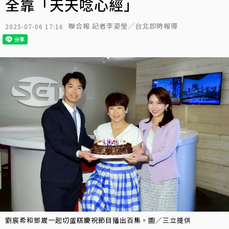
全靠「天天唸心經」
聯合報 記者李姿瑩／台北即時報導
2025-07-06 17:16
劉宸希和鄧崴一起切蛋糕慶祝節目播出百集。圖／三立提供