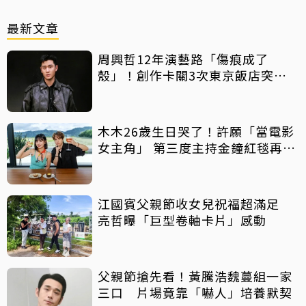
最新文章
周興哲12年演藝路「傷痕成了
殼」！創作卡關3次東京飯店突找
回靈感
木木26歲生日哭了！許願「當電影
女主角」 第三度主持金鐘紅毯再喊
話
江國賓父親節收女兒祝福超滿足
亮哲曝「巨型卷軸卡片」感動
父親節搶先看！黃騰浩魏蔓組一家
三口 片場竟靠「嚇人」培養默契