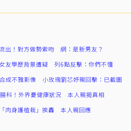
流出！對方做勢索吻 網：是新男友？
女友學歷背景遭疑 列6點反擊：你們不懂
AI合成不雅影像 小玫瑰劉芯妤親回擊：已截圖
直腸科！外界憂健康狀況 本人親揭真相
「肉身護植栽」挨轟 本人親回應