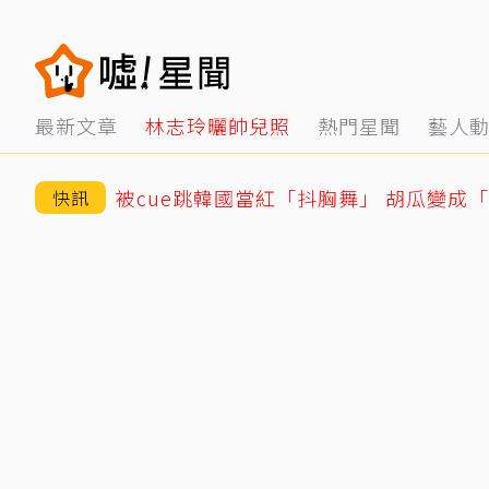
最新文章
林志玲曬帥兒照
熱門星聞
藝人
被cue跳韓國當紅「抖胸舞」 胡瓜變成
快訊