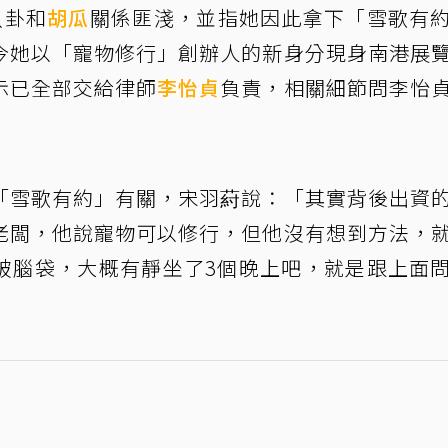
八卦和
胡瓜
關係匪淺，並指她因此拿下「雪歌有
今她以「寵物修行」創辦人的新身分現身南港展
示已全部交給律師
李怡貞
負責，相關細節問李怡
「雪歌有約」有關，宋羽葤說：「其實背後出資
老闆，他說寵物可以修行，但他沒有想到方法，
破腦袋，大概有靜坐了3個晚上吧，就是跟上面