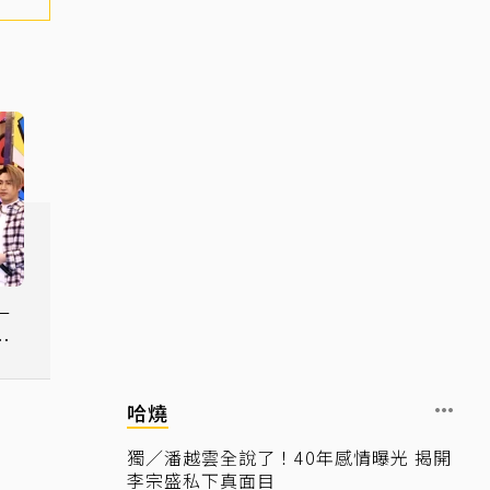
一
提
徐
哈燒
獨／潘越雲全說了！40年感情曝光 揭開
李宗盛私下真面目