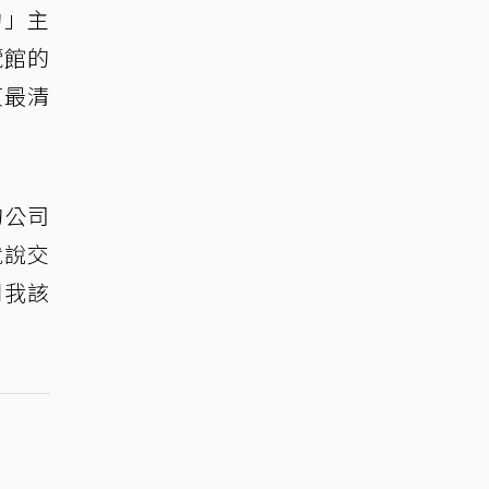
約」主
覽館的
貞最清
的公司
就說交
問我該