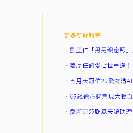
更多新聞報導
劉亞仁「男男親密照」
姜厚任認愛七世重逢！
五月天冠佑20愛女遭
66歲徐乃麟驚現大腸
愛莉莎莎颱風天讓助理