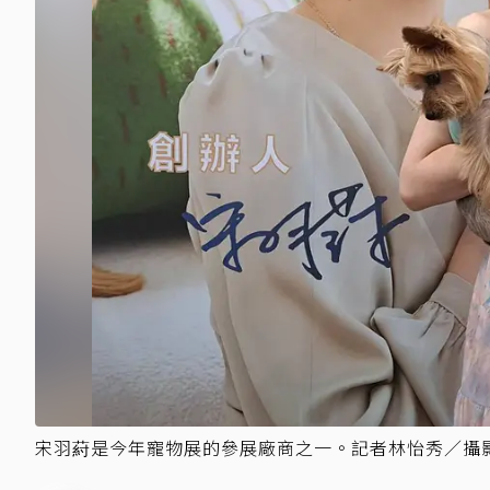
宋羽葤是今年寵物展的參展廠商之一。記者林怡秀／攝