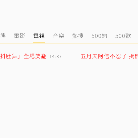
動態
電影
電視
音樂
熱搜
500齣
500歌
「抖肚舞」全場笑翻
五月天阿信不忍了 揭
14:37