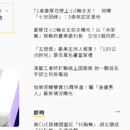
71歲姜厚任戀上小2輪女友！ 她曝
篇
→
「七世因緣」：3歲就認定是他
互動
姜厚任小2輪女友前夫曝光！以「余家
菁」嫁縣府農業處科長 交往3個月即...
「五燈獎」最美主持人報喜！「185公
分帥兒」要百萬名畫當賀禮
演藝工會終於聯絡上田路路 她一聽這名
字卻立刻掛電話
愷樂突曝雙寶35周早產！曬「身邊男
人」最新情況曝光
即時
被CUE跳韓國當紅「抖胸舞」 胡瓜變成