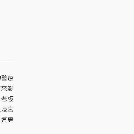
物醫療
行來影
的老板
教及宮
串連更