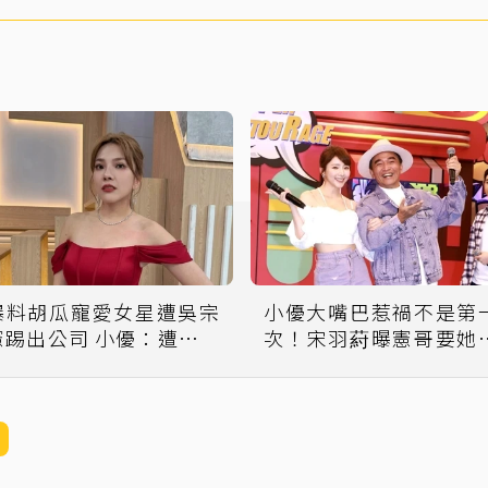
爆料胡瓜寵愛女星遭吳宗
小優大嘴巴惹禍不是第
憲踢出公司 小優：遭女星
次！宋羽葤曝憲哥要她
陷害
告：準備蒐證 丫頭、
凱希也曾是「苦主」