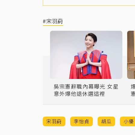
#宋羽葤
吳宗憲辭職內幕曝光 女星
意外爆他退休選這裡
宋羽葤
李怡貞
胡瓜
小優