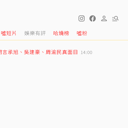
噓短片
娛樂有評
哈燒榜
噓粉
開言承旭、吳建豪、周渝民真面目
14:00