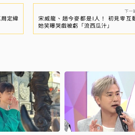
下一
幫周定緯
宋威龍、趙今麥都是I人！ 初見零
她笑曝哭戲被虧「流西瓜汁」