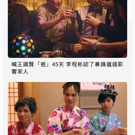
喊王識賢「爸」45天 李程彬認了暴躁邋遢影
響家人