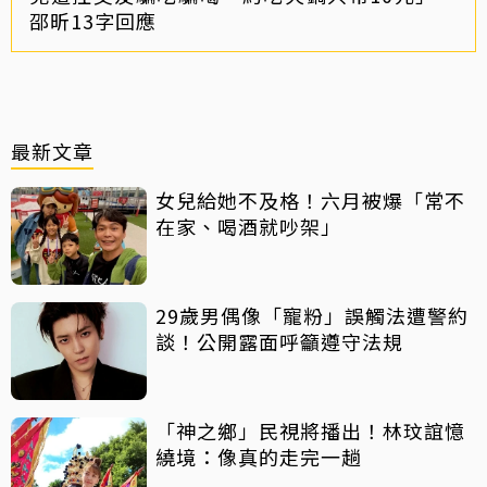
邵昕13字回應
最新文章
女兒給她不及格！六月被爆「常不
在家、喝酒就吵架」
29歲男偶像「寵粉」誤觸法遭警約
談！公開露面呼籲遵守法規
「神之鄉」民視將播出！林玟誼憶
繞境：像真的走完一趟