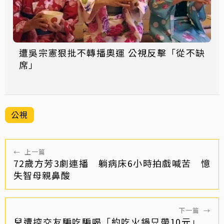
遭吳宗憲狠批不轉播奧運 公視反擊「從不缺
席」
公視
←
上一篇
72歲方芳3劇連播 躺病床6小時拍戲喊苦 憶
失智母親鼻酸
下一篇
→
兒遭控交友騙吃騙喝「約吃火鍋只帶10元」