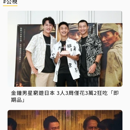
#公視
金鐘男星窮遊日本 3人3周僅花3萬2狂吃「即
期品」