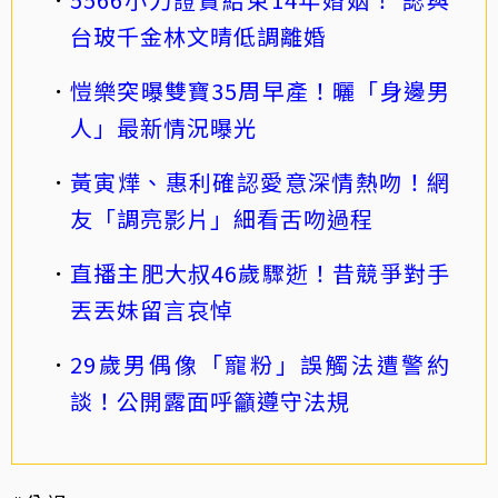
台玻千金林文晴低調離婚
愷樂突曝雙寶35周早產！曬「身邊男
人」最新情況曝光
黃寅燁、惠利確認愛意深情熱吻！網
友「調亮影片」細看舌吻過程
直播主肥大叔46歲驟逝！昔競爭對手
丟丟妹留言哀悼
29歲男偶像「寵粉」誤觸法遭警約
談！公開露面呼籲遵守法規