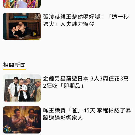
張凌赫親王楚然嘴好嘟！「這一秒
過火」人夫魅力爆發
相關新聞
金鐘男星窮遊日本 3人3周僅花3萬
2狂吃「即期品」
喊王識賢「爸」45天 李程彬認了暴
躁邋遢影響家人