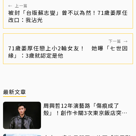
←
上一篇
被封「台版蘇志燮」曾不以為然！71歲姜厚任
改口：我沾光
下一篇
→
71歲姜厚任戀上小2輪女友！ 她曝「七世因
緣」：3歲就認定是他
最新文章
周興哲12年演藝路「傷痕成了
殼」！創作卡關3次東京飯店突找
回靈感