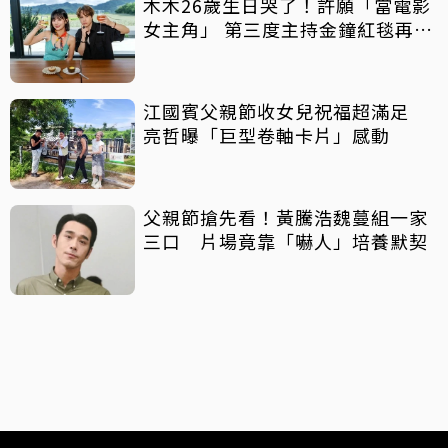
木木26歲生日哭了！許願「當電影
女主角」 第三度主持金鐘紅毯再喊
話
江國賓父親節收女兒祝福超滿足
亮哲曝「巨型卷軸卡片」感動
父親節搶先看！黃騰浩魏蔓組一家
三口 片場竟靠「嚇人」培養默契