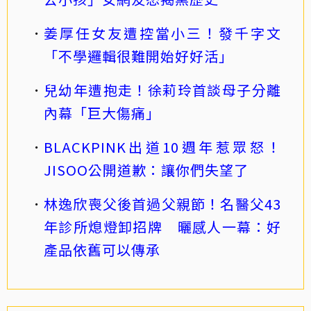
姜厚任女友遭控當小三！發千字文
「不學邏輯很難開始好好活」
兒幼年遭抱走！徐莉玲首談母子分離
內幕「巨大傷痛」
BLACKPINK出道10週年惹眾怒！
JISOO公開道歉：讓你們失望了
林逸欣喪父後首過父親節！名醫父43
年診所熄燈卸招牌 曬感人一幕：好
產品依舊可以傳承