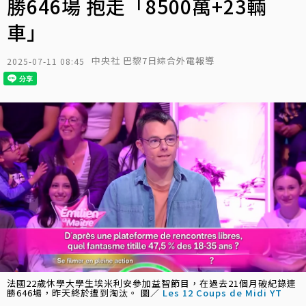
勝646場 抱走「8500萬+23輛
車」
中央社 巴黎7日綜合外電報導
2025-07-11 08:45
法國22歲休學大學生埃米利安參加益智節目，在過去21個月破紀錄連
勝646場，昨天終於遭到淘汰。 圖／
Les 12 Coups de Midi YT