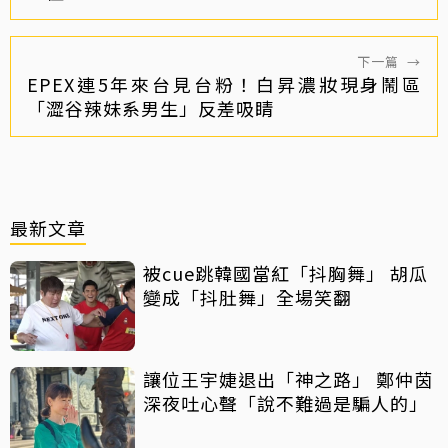
下一篇
→
EPEX連5年來台見台粉！白昇濃妝現身鬧區
「澀谷辣妹系男生」反差吸睛
最新文章
被cue跳韓國當紅「抖胸舞」 胡瓜
變成「抖肚舞」全場笑翻
讓位王宇婕退出「神之路」 鄭仲茵
深夜吐心聲「說不難過是騙人的」