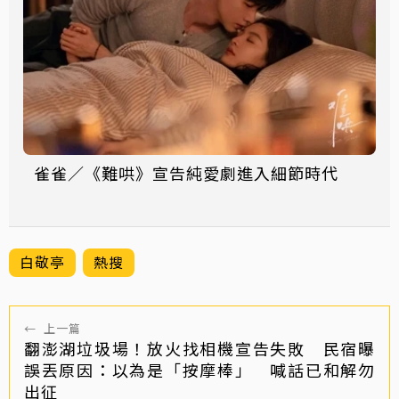
雀雀／《難哄》宣告純愛劇進入細節時代
白敬亭
熱搜
←
上一篇
翻澎湖垃圾場！放火找相機宣告失敗 民宿曝
誤丟原因：以為是「按摩棒」 喊話已和解勿
出征