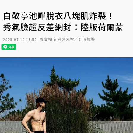
白敬亭池畔脫衣八塊肌炸裂！
秀氣臉超反差網封：陸版荷爾蒙
聯合報 記者趙大智／即時報導
2025-07-10 11:50