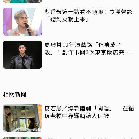
對岳母這一點看不順眼！歐漢聲認
「聽到火就上來」
周興哲12年演藝路「傷痕成了
殼」！創作卡關3次東京飯店突找
回靈感
相關新聞
麥若愚／爆款陸劇「開端」 在循
環老梗中靠邏輯讓人信服