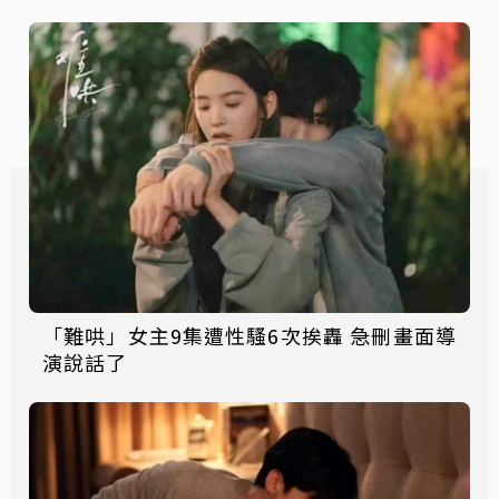
「難哄」女主9集遭性騷6次挨轟 急刪畫面導
演說話了