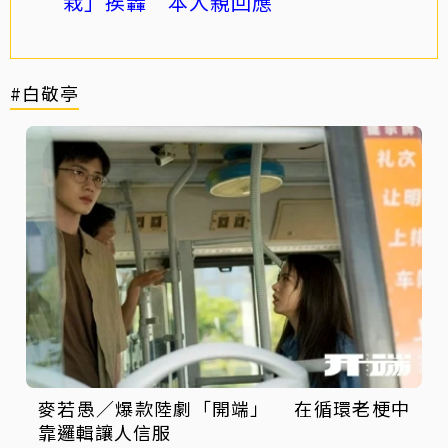
栽」挨轟 本人親回應
#白敬亭
麥若愚／爆款陸劇「開端」 在循環老梗中
靠邏輯讓人信服