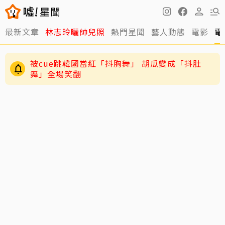
最新文章
林志玲曬帥兒照
熱門星聞
藝人動態
電影
電
被cue跳韓國當紅「抖胸舞」 胡瓜變成「抖肚
舞」全場笑翻