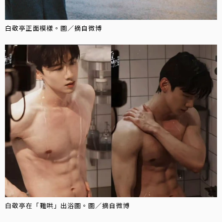
白敬亭正面模樣。圖／摘自微博
白敬亭在「難哄」出浴圖。圖／摘自微博