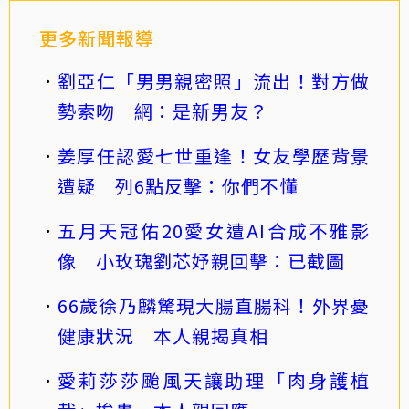
更多新聞報導
劉亞仁「男男親密照」流出！對方做
勢索吻 網：是新男友？
姜厚任認愛七世重逢！女友學歷背景
遭疑 列6點反擊：你們不懂
五月天冠佑20愛女遭AI合成不雅影
像 小玫瑰劉芯妤親回擊：已截圖
66歲徐乃麟驚現大腸直腸科！外界憂
健康狀況 本人親揭真相
愛莉莎莎颱風天讓助理「肉身護植