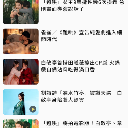
「難哄」女主9集遭性騷6次挨轟 急
刪畫面導演說話了
雀雀／《難哄》宣告純愛劇進入細
節時代
白敬亭首搭田曦薇擦出CP感 火鍋
戲自備沾料吃得滿口香
劉詩詩「准水竹亭」被讚天選 白
敬亭身陷殺人疑雲
「難哄」將拍電影版！白敬亭、章