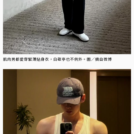
肌肉男都愛穿緊薄貼身衣，白敬亭也不例外。圖／摘自微博