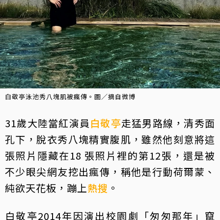
白敬亭泳池秀八塊肌被瘋傳。圖／摘自微博
31歲大陸當紅演員
白敬亭
走猛男路線，清秀面
孔下，脫衣秀八塊精實腹肌，雖然他刻意將這
張照片隱藏在18 張照片裡的第12張，還是被
不少眼尖網友挖出瘋傳，稱他是行動荷爾蒙、
純欲天花板，蹦上
熱搜
。
白敬亭2014年因演出校園劇「匆匆那年」竄