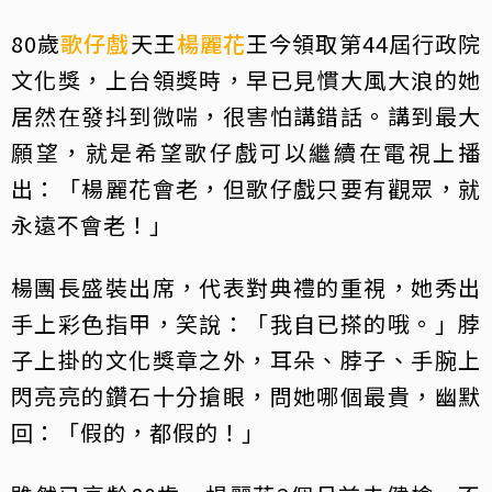
80歲
歌仔戲
天王
楊麗花
王今領取第44屆行政院
文化獎，上台領獎時，早已見慣大風大浪的她
居然在發抖到微喘，很害怕講錯話。講到最大
願望，就是希望歌仔戲可以繼續在電視上播
出：「楊麗花會老，但歌仔戲只要有觀眾，就
永遠不會老！」
楊團長盛裝出席，代表對典禮的重視，她秀出
手上彩色指甲，笑說：「我自已搽的哦。」脖
子上掛的文化獎章之外，耳朵、脖子、手腕上
閃亮亮的鑽石十分搶眼，問她哪個最貴，幽默
回：「假的，都假的！」