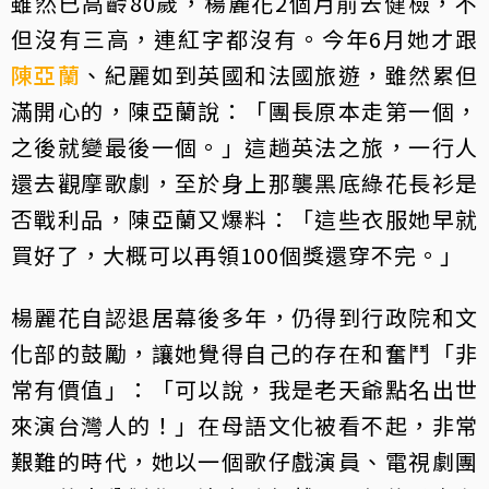
雖然已高齡80歲，楊麗花2個月前去健檢，不
但沒有三高，連紅字都沒有。今年6月她才跟
陳亞蘭
、紀麗如到英國和法國旅遊，雖然累但
滿開心的，陳亞蘭說：「團長原本走第一個，
之後就變最後一個。」這趟英法之旅，一行人
還去觀摩歌劇，至於身上那襲黑底綠花長衫是
否戰利品，陳亞蘭又爆料：「這些衣服她早就
買好了，大概可以再領100個獎還穿不完。」
楊麗花自認退居幕後多年，仍得到行政院和文
化部的鼓勵，讓她覺得自己的存在和奮鬥「非
常有價值」：「可以說，我是老天爺點名出世
來演台灣人的！」在母語文化被看不起，非常
艱難的時代，她以一個歌仔戲演員、電視劇團