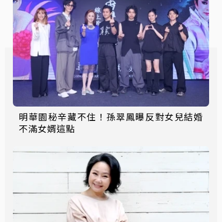
明華園秘辛藏不住！孫翠鳳曝反對女兒結婚
不滿女婿這點