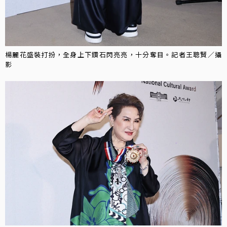
楊麗花盛裝打扮，全身上下鑽石閃亮亮，十分奪目。記者王聰賢／攝
影