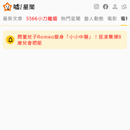
最新文章
5566小刀離婚
熱門星聞
藝人動態
電影
電
周董兒子Romeo變身「小小中醫」！昆凌驚爆8
歲兒會把脈
JYP又玩瘋了！穿垃圾袋當秀服 經紀人一句話
全場笑翻