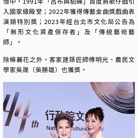
憶中，1991年「呂布與貂蟬」首度將歌仔戲引
入國家級殿堂；2022年獲得傳藝金曲獎戲曲表
演類特別獎；2023年經台北市文化局公告為
「無形文化資產保存者」及「傳統藝術藝
師」。
除楊麗花之外，客家建築匠師傅明光、農民文
學家吳晟（吳勝雄）也獲獎。