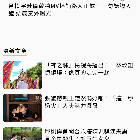
呂植宇赴倫敦拍MV搭訕路人正妹！一句話邀入
鏡 結局意外曝光
最新文章
「神之鄉」民視將播出！ 林玟誼
憶繞境：像真的走完一趟
張凌赫親王楚然嘴好嘟！「這一秒
過火」人夫魅力爆發
邱凱偉首闖台八搭陳珮騏演夫妻
見童星融化：想再生女兒