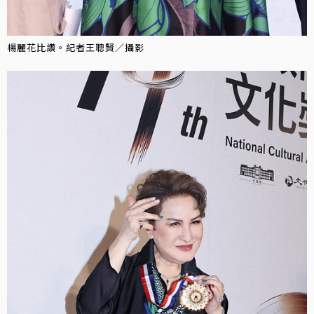
楊麗花比讚。記者王聰賢／攝影