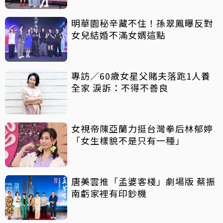
明華園秘辛藏不住！孫翠鳳曝反對
女兒結婚不滿女婿這點
專訪／60歲女星父賭夫落跑1人養
全家 淚訴：不得不善良
女視帝陳亞蘭力挺台灣拳后林郁婷
「女生樣貌不是只有一種」
唐美雲推「孟婆客棧」劇場版 蔡振
南虧家裡有印鈔機