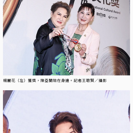
楊麗花（左）獲獎，陳亞蘭陪在身邊。記者王聰賢／攝影