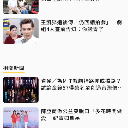
王凱猝逝後傳「仍回棚拍戲」 劇
組4人靈前告知：你殺青了
相關新聞
雀雀／為MIT戲劇指路抑或擋路？
試論金鐘57得獎名單創造台灣價值
密碼
陳亞蘭做公益突脫口「多花時間做
愛」 紀寶如驚呆