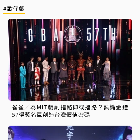
#歌仔戲
雀雀／為MIT戲劇指路抑或擋路？試論金鐘
57得獎名單創造台灣價值密碼