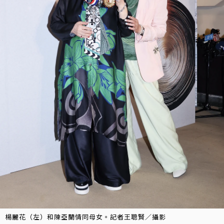
楊麗花（左）和陳亞蘭情同母女。記者王聰賢／攝影