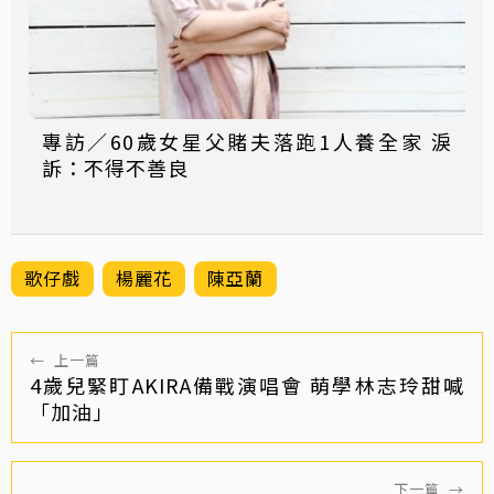
專訪／60歲女星父賭夫落跑1人養全家 淚
訴：不得不善良
歌仔戲
楊麗花
陳亞蘭
←
上一篇
4歲兒緊盯AKIRA備戰演唱會 萌學林志玲甜喊
「加油」
下一篇
→