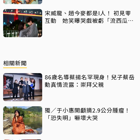
宋威龍、趙今麥都是I人！ 初見零
互動 她笑曝哭戲被虧「流西瓜
汁」
相關新聞
86歲名導蔡揚名罕現身！兒子蔡岳
勳真情流露：崇拜父親
獨／于小惠開顱摘2.9公分腫瘤！
「恐失明」嚇壞大哭