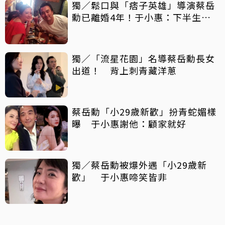
獨／鬆口與「痞子英雄」導演蔡岳
勳已離婚4年！于小惠：下半生想
自由
獨／「流星花園」名導蔡岳勳長女
出道！ 背上刺青藏洋蔥
蔡岳勳「小29歲新歡」扮青蛇媚樣
曝 于小惠謝他：顧家就好
獨／蔡岳勳被爆外遇「小29歲新
歡」 于小惠啼笑皆非