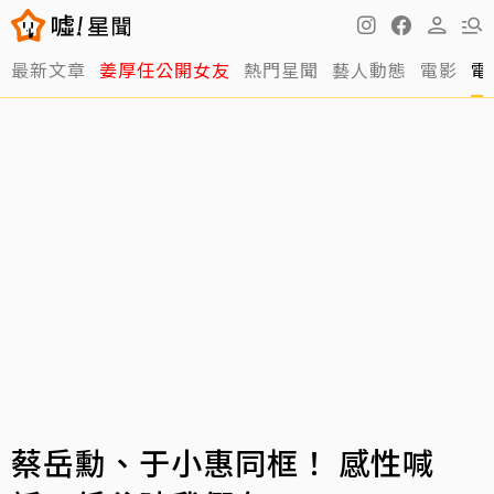
最新文章
姜厚任公開女友
熱門星聞
藝人動態
電影
電
蔡岳勳、于小惠同框！ 感性喊