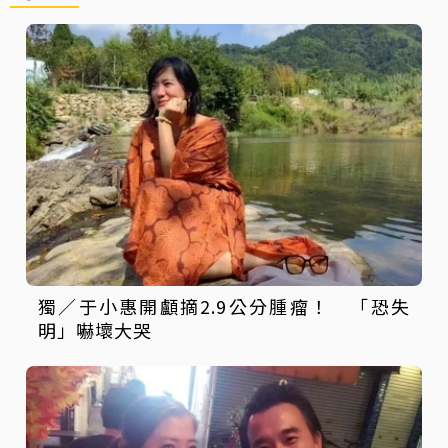
獨／于小惠開顱摘2.9公分腫瘤！ 「恐失
明」嚇壞大哭