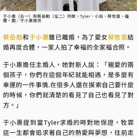
于小惠（右一）和蔡岳勳（左二）同框，Tyler、小后、蔡牧霏、福
寶。圖／于小惠提供
蔡岳勳
和
于小惠
雖已離婚，為了愛女
蔡牧霏
結
婚再度合體，一家人拍了幸福的全家福合照。
于小惠擔任主婚人，她對新人說：「親愛的兩
個孩子，你們在這個年紀就能相遇，是多麼有
幸運的一件事情.在很多人還在摸索自己要什麼
的時候，你們就清楚的看見了自己也看見了對
方。」
于小惠提到當Tyler求婚的時對她保證，牧霏
這一生都會追求著自己的熱愛與夢想，往前走