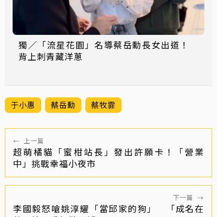
獨／「流星花園」名導蔡岳勳長女出道！
背上刺青藏洋蔥
于小惠
蔡岳勳
蔡牧霏
←
上一篇
超萌橘貓「蜜柑站長」發出許願卡！「營業
中」挑戰幸福小夜市
下一篇
→
李國毅怒嗆姚淳耀「當邱家的狗」 「成名在