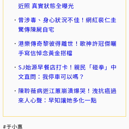
近照 真實狀態全曝光
曾涉毒、身心狀況不佳！網紅裴仁圭
驚傳陳屍自宅
港樂傳奇黎彼得離世！歌神許冠傑曬
手寫信悼念黃金搭檔
SJ始源早餐店打卡！親民「碰拳」中
文直問：我停車可以嗎？
陳聆薇病逝江蕙崩潰爆哭！洩抗癌過
來人心聲：早知讓她多化一點
#于小惠