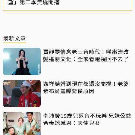
望」第二季無縫開播
最新文章
賈靜雯懷念老三台時代！嘆串流改
變追劇文化：全家看電視回不去了
逸祥結婚到現在都還沒開機！老婆
紫布爾羞曝背後原因
李沛綾19歲兒返台不玩樂 兄妹公益
合奏她感恩：天使兒女