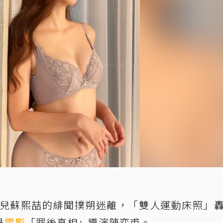
兒蘇熙喆的緋聞撲朔迷離，「雙人運動床照」
是
電影
「罪後真相」導演陳奕甫。