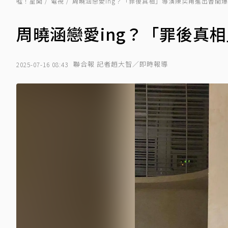
噓！星聞
電視
周曉涵戀愛ing？「罪後真相」導演陳奕甫進出香閨
周曉涵戀愛ing？「罪後真
聯合報 記者趙大智／即時報導
2025-07-16 08:43