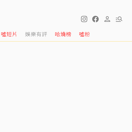
噓短片
娛樂有評
哈燒榜
噓粉