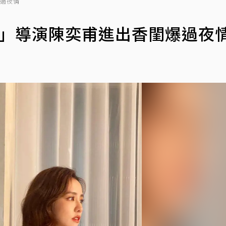
爆過夜情
相」導演陳奕甫進出香閨爆過夜