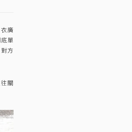
內衣廣
到底單
，對方
交往關