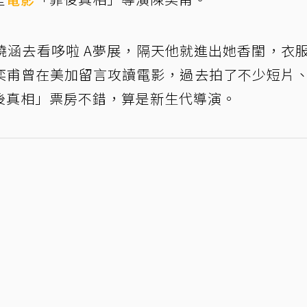
周曉涵去看哆啦 A夢展，隔天他就進出她香閨，衣
奕甫曾在美加留言攻讀電影，過去拍了不少短片
後真相」票房不錯，算是新生代導演。