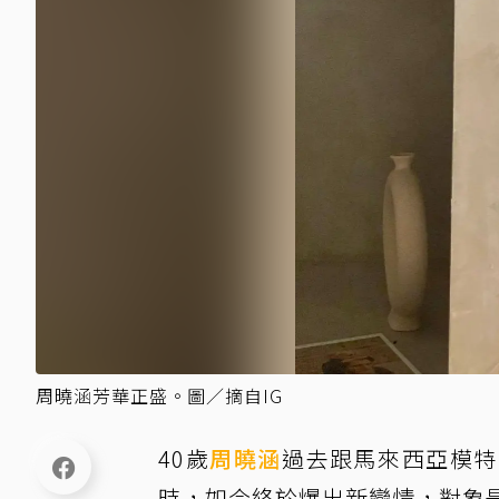
周曉涵芳華正盛。圖／摘自IG
40歲
周曉涵
過去跟馬來西亞模特
時，如今終於爆出新戀情，對象