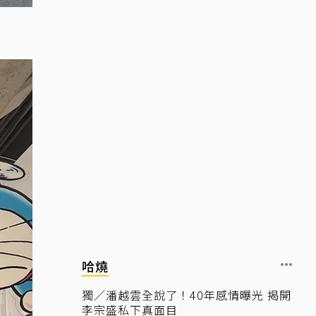
哈燒
獨／潘越雲全說了！40年感情曝光 揭開
李宗盛私下真面目