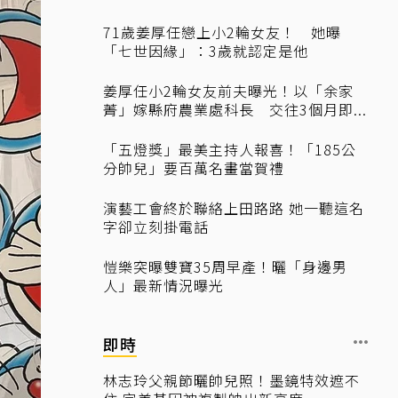
71歲姜厚任戀上小2輪女友！ 她曝
「七世因緣」：3歲就認定是他
姜厚任小2輪女友前夫曝光！以「余家
菁」嫁縣府農業處科長 交往3個月即...
「五燈獎」最美主持人報喜！「185公
分帥兒」要百萬名畫當賀禮
演藝工會終於聯絡上田路路 她一聽這名
字卻立刻掛電話
愷樂突曝雙寶35周早產！曬「身邊男
人」最新情況曝光
即時
林志玲父親節曬帥兒照！墨鏡特效遮不