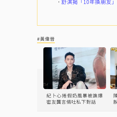
舒淇揭「10年換朋友
#黃偉晉
紀卜心捲假奶風暴被譙爆
密友龔言脩吐私下對話