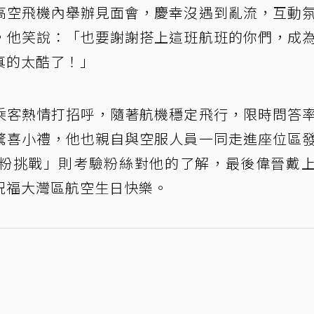
高空飛機內舉辦見面會，慶幸沒遇到亂流，互動
，他笑說：「也要謝謝搭上這班航班的你們，成
真的太酷了！」
乘客熱情打招呼，隨著航機穩定飛行，限時問答
驚喜小禮，他也親自與空服人員一同走進座位區
粉挑戰」則考驗粉絲對他的了解，最後偉晉戴
祝福大灣區航空生日快樂。