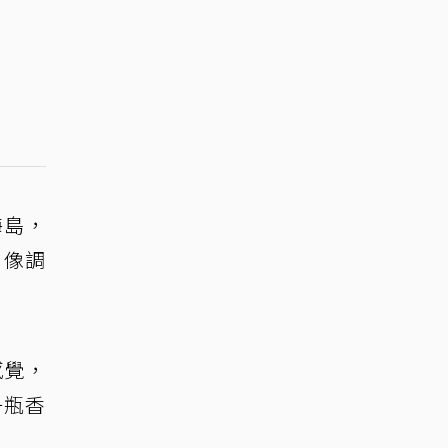
海島，
，像調
感覺，
一瓶香