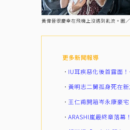
黃偉晉很慶幸在飛機上沒遇到亂流。圖
更多新聞報導
IU耳疾惡化後首露面！
黃明志二舅孤身死在新
王仁甫開箱岑永康豪宅
ARASHI嵐最終章落