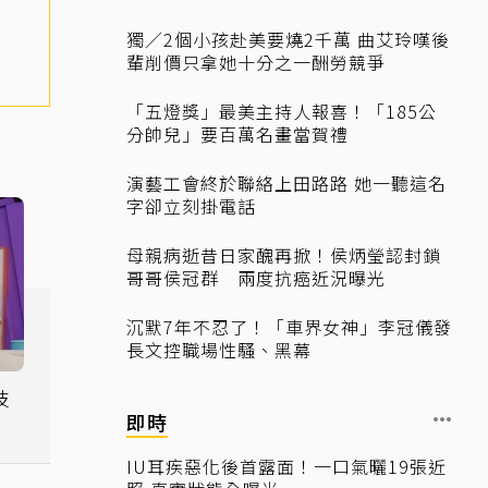
獨／2個小孩赴美要燒2千萬 曲艾玲嘆後
輩削價只拿她十分之一酬勞競爭
「五燈獎」最美主持人報喜！「185公
分帥兒」要百萬名畫當賀禮
演藝工會終於聯絡上田路路 她一聽這名
字卻立刻掛電話
母親病逝昔日家醜再掀！侯炳瑩認封鎖
哥哥侯冠群 兩度抗癌近況曝光
沉默7年不忍了！「車界女神」李冠儀發
長文控職場性騷、黑幕
技
即時
新
IU耳疾惡化後首露面！一口氣曬19張近