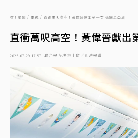
噓！星聞
電視
直衝萬呎高空！黃偉晉獻出第一次 稱霸全亞洲
直衝萬呎高空！黃偉晉獻出第
聯合報 記者林士傑／即時報導
2025-07-29 17:57