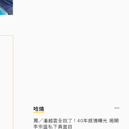
哈燒
獨／潘越雲全說了！40年感情曝光 揭開
李宗盛私下真面目