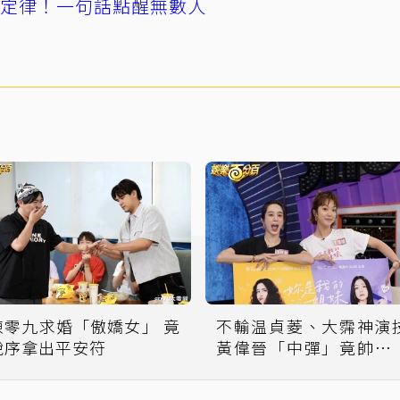
」定律！一句話點醒無數人
陳零九求婚「傲嬌女」 竟
不輸温貞菱、大霈神演
脫序拿出平安符
黃偉晉「中彈」竟帥出
高度