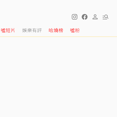
噓短片
娛樂有評
哈燒榜
噓粉