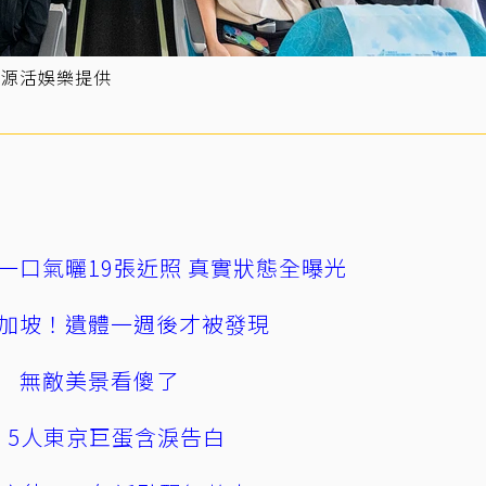
／源活娛樂提供
一口氣曬19張近照 真實狀態全曝光
加坡！遺體一週後才被發現
 無敵美景看傻了
幕！5人東京巨蛋含淚告白