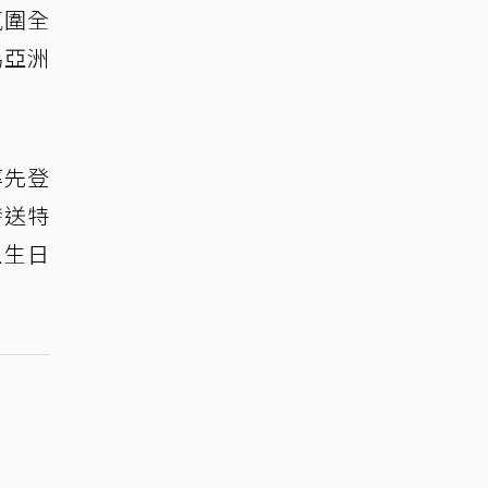
氛圍全
為亞洲
率先登
發送特
上生日