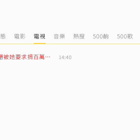
動態
電影
電視
音樂
熱搜
500齣
500歌
安以軒偽單親4年半低調行善！ 友人犯錯被她要求捐百萬「消弭不滿」
14:40