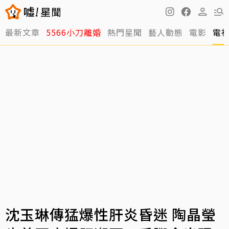
最新文章
5566小刀離婚
熱門星聞
藝人動態
電影
電
沈玉琳傳猛爆性肝炎昏迷 陶晶瑩