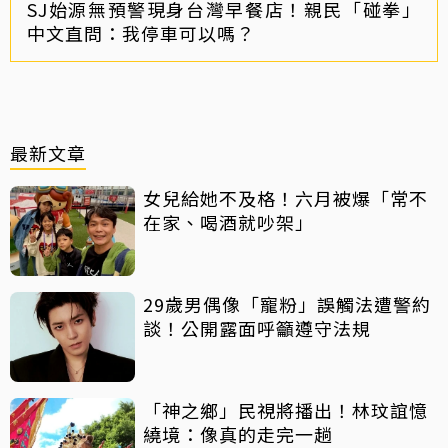
SJ始源無預警現身台灣早餐店！親民「碰拳」
中文直問：我停車可以嗎？
最新文章
女兒給她不及格！六月被爆「常不
在家、喝酒就吵架」
29歲男偶像「寵粉」誤觸法遭警約
談！公開露面呼籲遵守法規
「神之鄉」民視將播出！林玟誼憶
繞境：像真的走完一趟