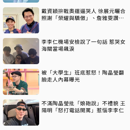
戴資穎拚戰奧運逼哭人 徐展元曬合
照謝「榮耀與驕傲」、詹雅雯讚
「人生舞台好榜樣」
李李仁機場安檢說了一句話 惹哭女
海關當場飆淚
被「大學生」班底惹怒！陶晶瑩翻
臉走人內幕曝光
不滿陶晶瑩批「娘砲說」不禮貌 王
陽明「怒打電話開罵」惹惱李李仁