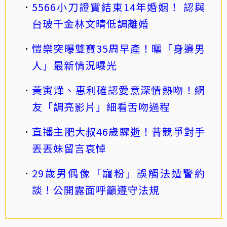
5566小刀證實結束14年婚姻！ 認與
台玻千金林文晴低調離婚
愷樂突曝雙寶35周早產！曬「身邊男
人」最新情況曝光
黃寅燁、惠利確認愛意深情熱吻！網
友「調亮影片」細看舌吻過程
直播主肥大叔46歲驟逝！昔競爭對手
丟丟妹留言哀悼
29歲男偶像「寵粉」誤觸法遭警約
談！公開露面呼籲遵守法規