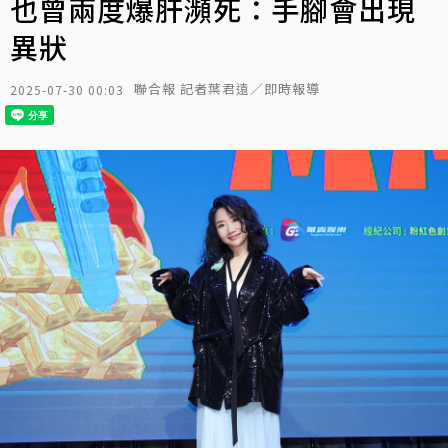
也曾兩度爆肝瀕死：手腳會出現
異狀
聯合報 記者葉君遠／即時報導
2025-07-30 00:03