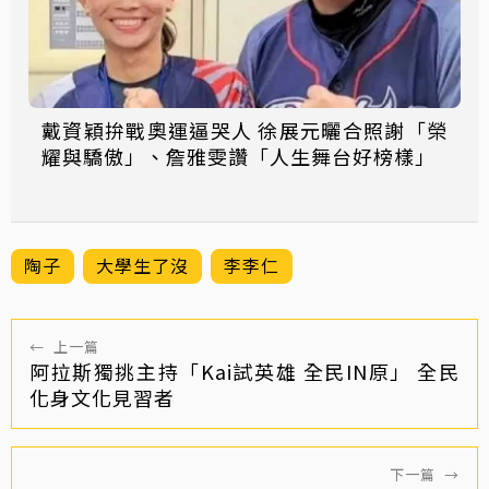
戴資穎拚戰奧運逼哭人 徐展元曬合照謝「榮
耀與驕傲」、詹雅雯讚「人生舞台好榜樣」
陶子
大學生了沒
李李仁
←
上一篇
阿拉斯獨挑主持「Kai試英雄 全民IN原」 全民
化身文化見習者
下一篇
→