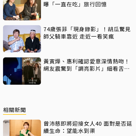
曝「一直在吃」旅行回憶
74歲張菲「現身錄影」！胡瓜驚見
師父騎車靠近 走近一看笑瘋
黃寅燁、惠利確認愛意深情熱吻！
網友震驚到「調亮影片」細看舌吻
過程
相關新聞
曾沛慈即將迎接女人40 面對是否延
續生命：望能水到渠