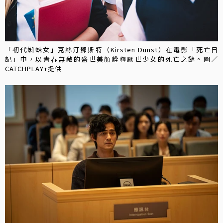
「初代蜘蛛女」克絲汀鄧斯特（Kirsten Dunst）在電影「死亡日
記」中，以青春無敵的盛世美顏詮釋厭世少女的死亡之謎。圖／
CATCHPLAY+提供