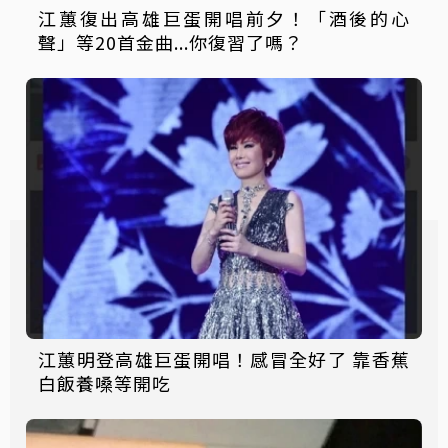
江蕙復出高雄巨蛋開唱前夕！「酒後的心
聲」等20首金曲...你復習了嗎？
江蕙明登高雄巨蛋開唱！感冒全好了 靠香蕉
白飯養嗓等開吃