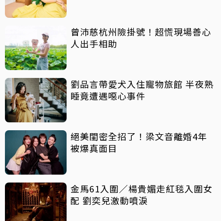
曾沛慈杭州險掛號！超慌現場善心
人出手相助
劉品言帶愛犬入住寵物旅館 半夜熟
睡竟遭遇噁心事件
絕美閨密全招了！梁文音離婚4年
被爆真面目
金馬61入圍／楊貴媚走紅毯入圍女
配 劉奕兒激動噴淚