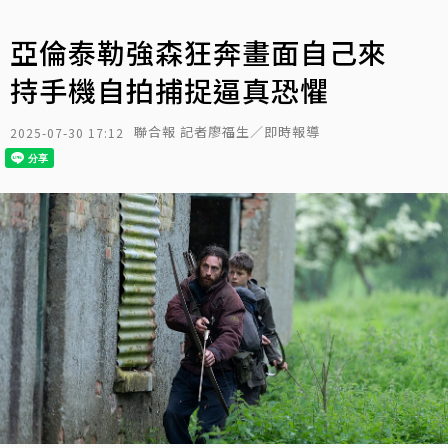
亞倫泰勒強森狂奔畫面自己來
持手機自拍捕捉逼真恐懼
聯合報 記者廖福生／即時報導
2025-07-30 17:12