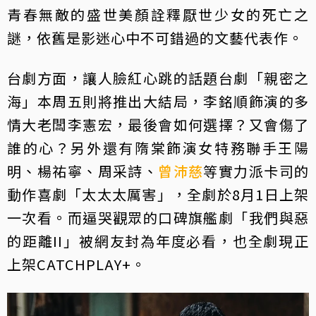
青春無敵的盛世美顏詮釋厭世少女的死亡之
謎，依舊是影迷心中不可錯過的文藝代表作。
台劇方面，讓人臉紅心跳的話題台劇「親密之
海」本周五則將推出大結局，李銘順飾演的多
情大老闆李憲宏，最後會如何選擇？又會傷了
誰的心？另外還有隋棠飾演女特務聯手王陽
明、楊祐寧、周采詩、
曾沛慈
等實力派卡司的
動作喜劇「太太太厲害」，全劇於8月1日上架
一次看。而逼哭觀眾的口碑旗艦劇「我們與惡
的距離II」被網友封為年度必看，也全劇現正
上架CATCHPLAY+。