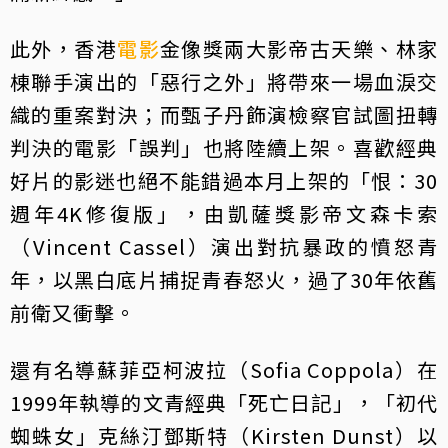
此外，香港
電影
金像獎兩大影帝古天樂、林家
棟聯手演出的「惡行之外」將帶來一場血淚交
織的重案對決；而甄子丹飾演檢察官試圖扭轉
判決的電影「誤判」也將陸續上架。喜歡經典
好片的影迷也絕不能錯過本月上架的「恨：30
週年4K修復版」，由凱薩獎影帝文森卡索
（Vincent Cassel）演出對抗暴政的憤怒青
年，以黑白底片捕捉青春怒火，過了30年依舊
前衛又衝擊。
還有名導蘇菲亞柯波拉（Sofia Coppola）在
1999年執導的文青經典「死亡日記」，「初代
蜘蛛女」克絲汀鄧斯特（Kirsten Dunst）以