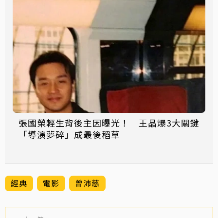
張國榮輕生背後主因曝光！ 王晶爆3大關鍵
「導演夢碎」成最後稻草
經典
電影
曾沛慈