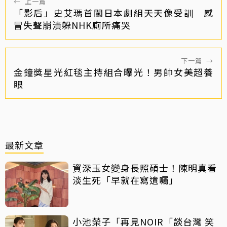
←
上一篇
「影后」史艾瑪首闖日本劇組天天像受訓 感
冒失聲崩潰躲NHK廁所痛哭
下一篇
→
金鐘獎星光紅毯主持組合曝光！男帥女美超養
眼
最新文章
資深玉女變身長照碩士！陳明真看
淡生死「早就在寫遺囑」
小池榮子「再見NOIR「談台灣 笑