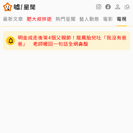
最新文章
肥大叔猝逝
熱門星聞
藝人動態
電影
電視
明金成走後第4個父親節！龍鳳胎兒吐「我沒有爸
爸」 老師暖回一句話全網鼻酸
王凱靈堂曝光！白衣遺照+黑色郵筒 媽媽缺席原
因曝光