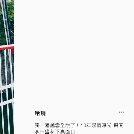
哈燒
獨／潘越雲全說了！40年感情曝光 揭開
李宗盛私下真面目