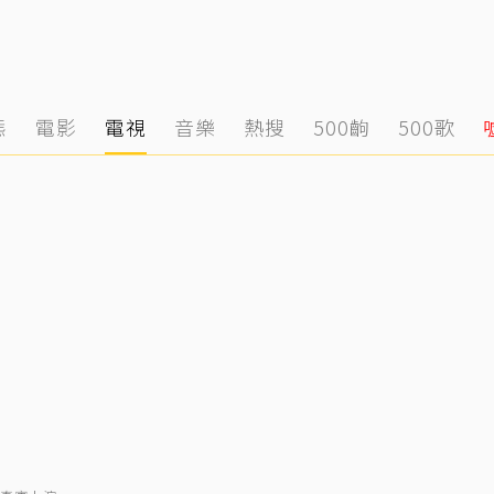
態
電影
電視
音樂
熱搜
500齣
500歌