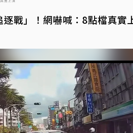
檔真實上演
追逐戰」！網嚇喊：8點檔真實