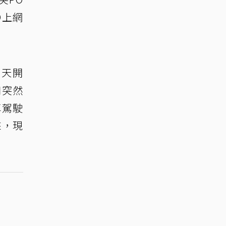
O上網
白天開
口突然
車駕駛
來，現