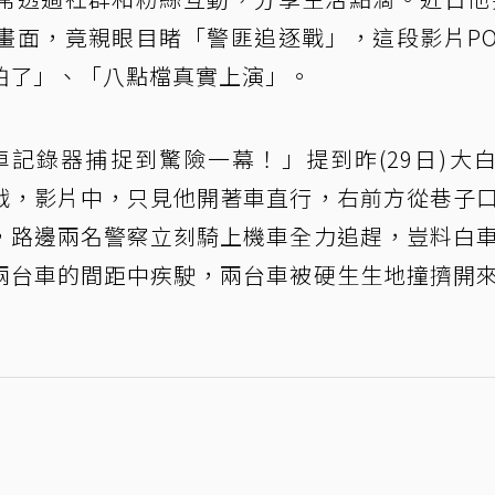
畫面，竟親眼目睹「警匪追逐戰」，這段影片P
怕了」、「八點檔真實上演」。
車記錄器捕捉到驚險一幕！」提到昨(29日)大
戰，影片中，只見他開著車直行，右前方從巷子
，路邊兩名警察立刻騎上機車全力追趕，豈料白
兩台車的間距中疾駛，兩台車被硬生生地撞擠開