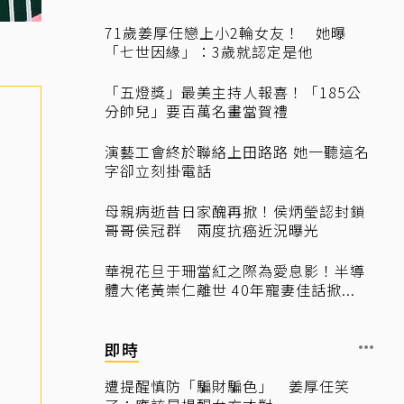
71歲姜厚任戀上小2輪女友！ 她曝
「七世因緣」：3歲就認定是他
「五燈獎」最美主持人報喜！「185公
分帥兒」要百萬名畫當賀禮
演藝工會終於聯絡上田路路 她一聽這名
字卻立刻掛電話
母親病逝昔日家醜再掀！侯炳瑩認封鎖
哥哥侯冠群 兩度抗癌近況曝光
華視花旦于珊當紅之際為愛息影！半導
體大佬黃崇仁離世 40年寵妻佳話掀...
即時
遭提醒慎防「騙財騙色」 姜厚任笑