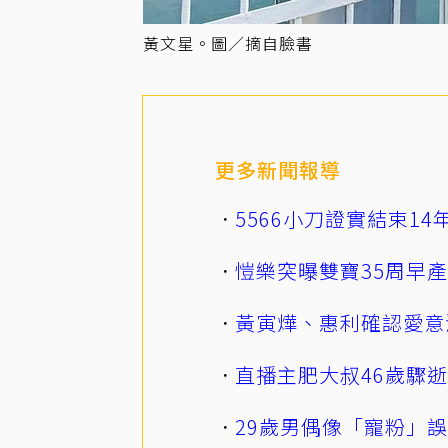
黃文星。圖／摘自臉書
更多新聞報導
5566小刀證實結束1
愷樂突曝雙寶35周早
黃寅燁、惠利確認愛意
直播主肥大叔46歲驟
29歲男偶像「寵粉」