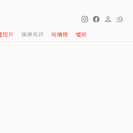
噓短片
娛樂有評
哈燒榜
噓粉