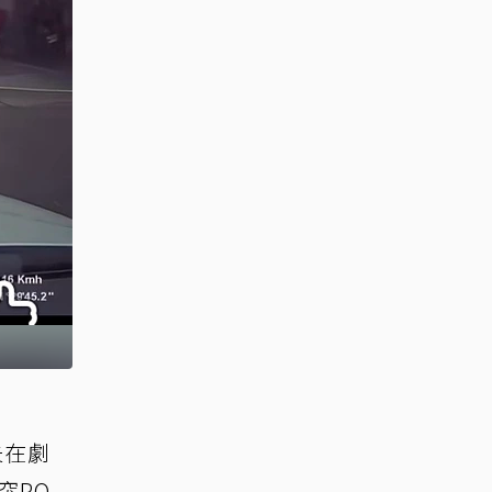
失在劇
突PO