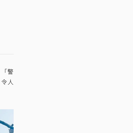
：「警
，令人