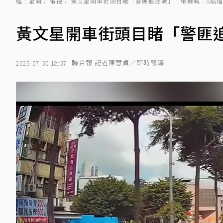
噓！星聞
電視
黃文星開車街頭目睹「警匪追逐戰」！網嚇喊：8點
黃文星開車街頭目睹「警匪
聯合報 記者陳慧貞／即時報導
2025-07-30 18:37