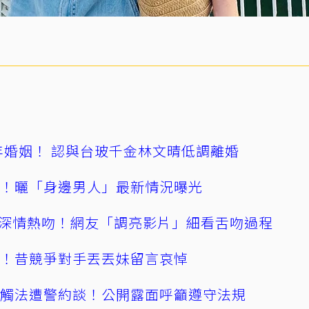
4年婚姻！ 認與台玻千金林文晴低調離婚
產！曬「身邊男人」最新情況曝光
深情熱吻！網友「調亮影片」細看舌吻過程
逝！昔競爭對手丟丟妹留言哀悼
誤觸法遭警約談！公開露面呼籲遵守法規