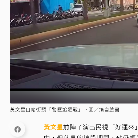
黃文星目睹街頭「警匪追逐戰」。圖／摘自臉書
黃文星
前陣子演出民視「好運來
中，但休息的這段期間，他仍經