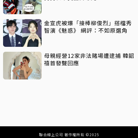
金宣虎被爆「接棒柳俊烈」搭檔秀
智演《魅惑》 網評：不如原選角
母親經營12家非法賭場遭逮捕 韓韶
禧首發聲回應
聯合線上公司 著作權所有 ©2025