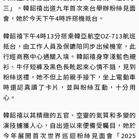
三」。韓韶禧出道九年首次來台舉辦粉絲見面
會，她於今天下午4時許搭機抵台。
韓韶禧下午4時13分搭乘韓亞航空OZ-713航班
抵台，由工作人員及保鑣陪同步出候機室，此
行經商務中心通關入境。韓韶禧身穿淺藍色襯
衫、牛仔短褲及黑色長靴起來心情不錯，見到
粉絲送禮，她不但上前親手接下，坐上電動車
時還認真讀了卡片，並與粉絲互動，十分用
心。
韓韶禧以其精緻的五官、空靈的氣質和多變的
演技擄獲人心，自出道以來便備受矚目，她於
今年展開首次世界巡迴粉絲見面會「2025