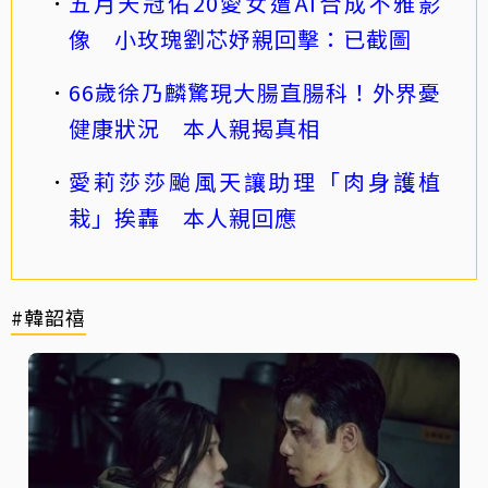
五月天冠佑20愛女遭AI合成不雅影
像 小玫瑰劉芯妤親回擊：已截圖
66歲徐乃麟驚現大腸直腸科！外界憂
健康狀況 本人親揭真相
愛莉莎莎颱風天讓助理「肉身護植
栽」挨轟 本人親回應
#韓韶禧