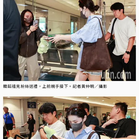
韓韶禧見粉絲送禮，上前親手接下。記者黃仲明／攝影