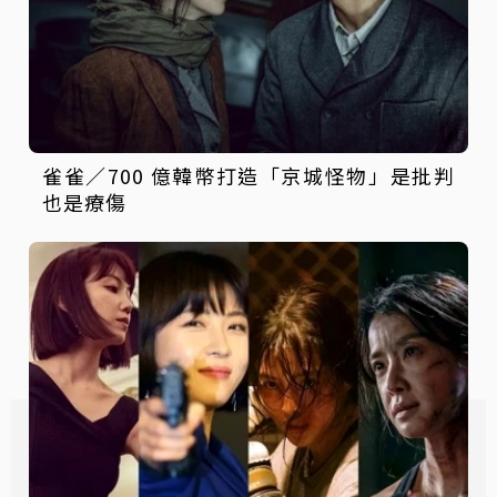
雀雀／700 億韓幣打造「京城怪物」是批判
也是療傷