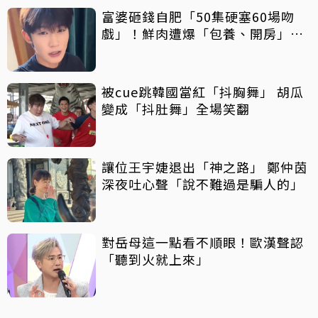
富婆砸錢自肥「50集硬塞60場吻
戲」！鮮肉遭爆「包養、開房」全
說了
被cue跳韓國當紅「抖胸舞」 胡瓜
變成「抖肚舞」全場笑翻
讓位王宇婕退出「神之路」 鄭仲茵
深夜吐心聲「說不難過是騙人的」
對岳母這一點看不順眼！歐漢聲認
「聽到火就上來」