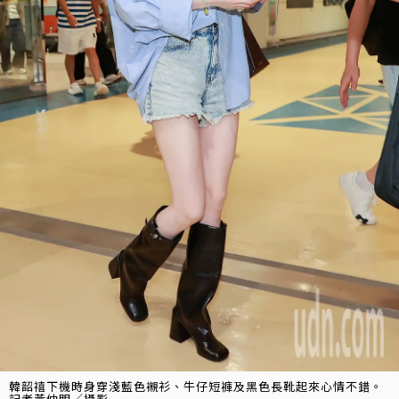
韓韶禧下機時身穿淺藍色襯衫、牛仔短褲及黑色長靴起來心情不錯。
記者黃仲明／攝影