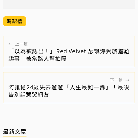
韓韶禧
←
上一篇
「以為被認出！」Red Velvet 瑟琪爆獨旅尷尬
趣事 被當路人幫拍照
下一篇
→
阿雅憶24歲失去爸爸「人生最難一課」！最後
告別話惹哭網友
最新文章