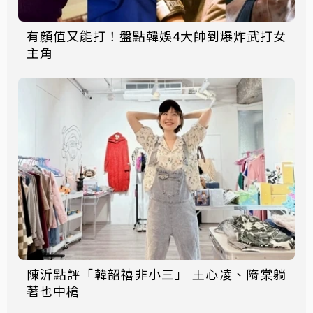
有顏值又能打！盤點韓娛4大帥到爆炸武打女
主角
陳沂點評「韓韶禧非小三」 王心凌、隋棠躺
著也中槍