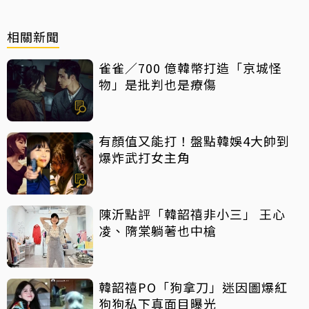
相關新聞
雀雀／700 億韓幣打造「京城怪
物」是批判也是療傷
有顏值又能打！盤點韓娛4大帥到
爆炸武打女主角
陳沂點評「韓韶禧非小三」 王心
凌、隋棠躺著也中槍
韓韶禧PO「狗拿刀」迷因圖爆紅
狗狗私下真面目曝光