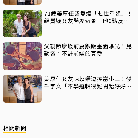
71歲姜厚任認愛爆「七世重逢」！
網質疑女友學歷背景 他6點反
擊：你們不懂
父親節廖峻前妻餵飯畫面曝光！兒
動容：不計前嫌的真愛
姜厚任女友陳苡孋遭控當小三！發
千字文「不學邏輯很難開始好好
活」
相關新聞