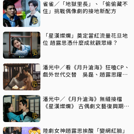
雀雀／「地獄里長」、「偷偷藏不
住」挑戰偶像劇的接地新配方
「星漢燦爛」奠定當紅流量花旦地
位 趙露思憑什麼成就觀眾緣？
潘光中／看《月升滄海》狂嗑CP、
戲外世代交替 吳磊、趙露思躍升
頂流
潘光中／《月升滄海》無縫接檔
《星漢燦爛》 古偶劇文藝復興期來
到？
陸劇女神趙露思挨酸「變網紅臉」