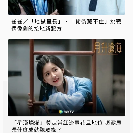
雀雀／「地獄里長」、「偷偷藏不住」挑戰
偶像劇的接地新配方
「星漢燦爛」奠定當紅流量花旦地位 趙露思
憑什麼成就觀眾緣？