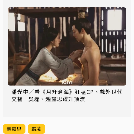
潘光中／看《月升滄海》狂嗑CP、戲外世代
交替 吳磊、趙露思躍升頂流
趙露思
霸凌