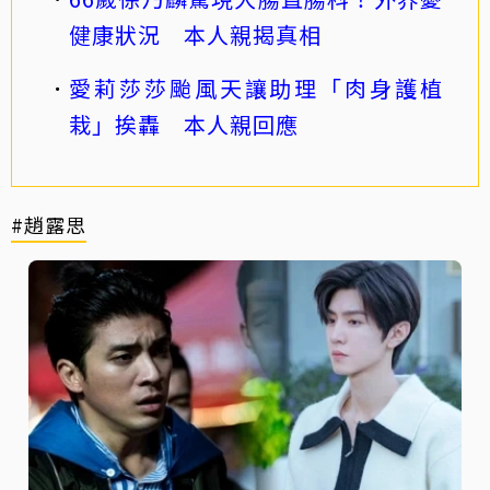
健康狀況 本人親揭真相
愛莉莎莎颱風天讓助理「肉身護植
栽」挨轟 本人親回應
#趙露思