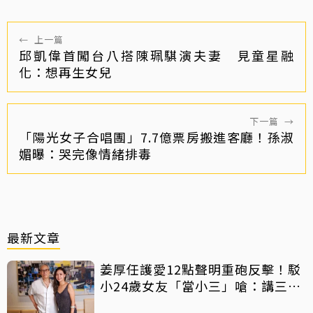
←
上一篇
邱凱偉首闖台八搭陳珮騏演夫妻 見童星融
化：想再生女兒
下一篇
→
「陽光女子合唱團」7.7億票房搬進客廳！孫淑
媚曝：哭完像情緒排毒
最新文章
姜厚任護愛12點聲明重砲反擊！駁
小24歲女友「當小三」嗆：講三
小？