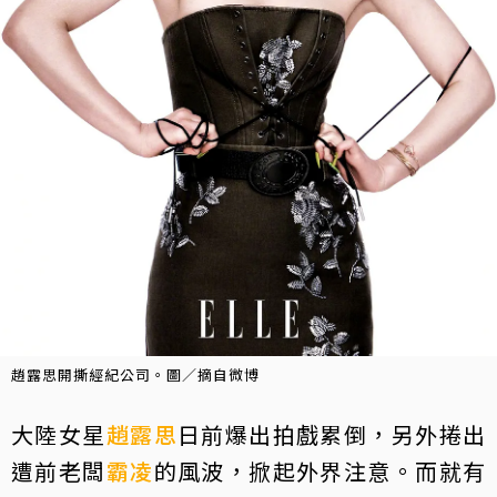
趙露思開撕經紀公司。圖／摘自微博
大陸女星
趙露思
日前爆出拍戲累倒，另外捲出
遭前老闆
霸凌
的風波，掀起外界注意。而就有