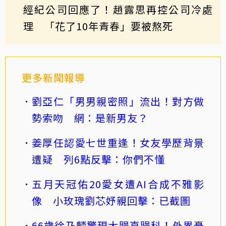
經紀公司回應了！趙露思再控公司冷處
理 「花了10年青春」要被熬死
更多新聞報導
劉亞仁「男男親密照」流出！對方做
勢索吻 網：是新男友？
姜厚任認愛七世重逢！女友學歷背景
遭疑 列6點反擊：你們不懂
五月天冠佑20愛女遭AI合成不雅影
像 小玫瑰劉芯妤親回擊：已截圖
66歲徐乃麟驚現大腸直腸科！外界憂