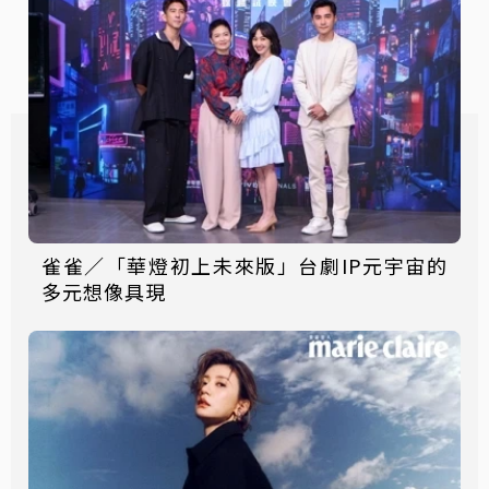
雀雀／「華燈初上未來版」台劇IP元宇宙的
多元想像具現