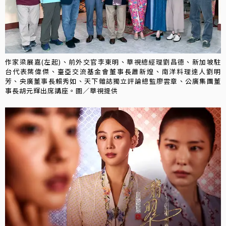
作家梁展嘉(左起)、前外交官李東明、華視總經理劉昌德、新加坡駐
台代表葉偉傑、臺亞交流基金會董事長蕭新煌、南洋料理達人劉明
芳、央廣董事長賴秀如、天下雜誌獨立評論總監廖雲章、公廣集團董
事長胡元輝出席講座。圖／華視提供