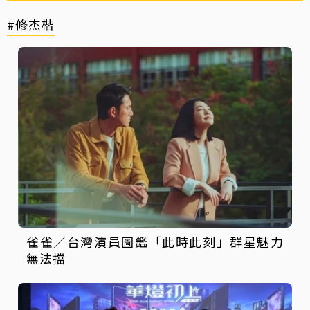
#修杰楷
雀雀／台灣演員圖鑑「此時此刻」群星魅力
無法擋