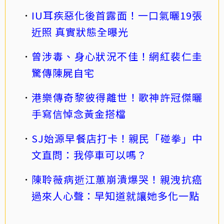
IU耳疾惡化後首露面！一口氣曬19張
近照 真實狀態全曝光
曾涉毒、身心狀況不佳！網紅裴仁圭
驚傳陳屍自宅
港樂傳奇黎彼得離世！歌神許冠傑曬
手寫信悼念黃金搭檔
SJ始源早餐店打卡！親民「碰拳」中
文直問：我停車可以嗎？
陳聆薇病逝江蕙崩潰爆哭！親洩抗癌
過來人心聲：早知道就讓她多化一點