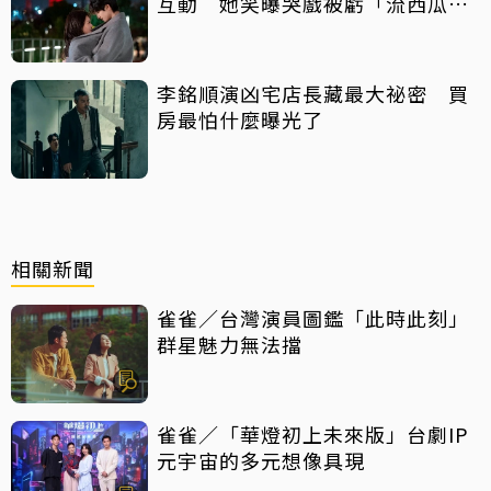
互動 她笑曝哭戲被虧「流西瓜
汁」
李銘順演凶宅店長藏最大祕密 買
房最怕什麼曝光了
相關新聞
雀雀／台灣演員圖鑑「此時此刻」
群星魅力無法擋
雀雀／「華燈初上未來版」台劇IP
元宇宙的多元想像具現