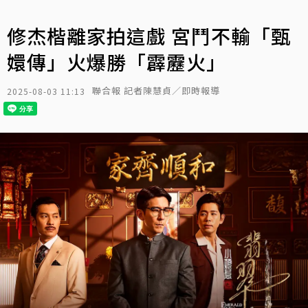
修杰楷離家拍這戲 宮鬥不輸「甄
嬛傳」火爆勝「霹靂火」
聯合報 記者陳慧貞／即時報導
2025-08-03 11:13