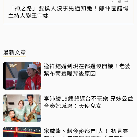
下一篇
→
「神之路」要換人沒事先通知她！鄭仲茵錯愕
主持人變王宇婕
最新文章
逸祥結婚到現在都還沒開機！老婆
紫布爾羞曝背後原因
李沛綾19歲兒返台不玩樂 兄妹公益
合奏她感恩：天使兒女
宋威龍、趙今麥都是I人！ 初見零