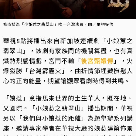
修杰楷為「小娘惹之翡翠山」唯一台灣演員。圖／華視提供
華視8點將播出來自新加坡連續劇「小娘惹之
翡翠山」，該劇有家族間的機關算盡，也有真
熾熱烈感情戲，宮鬥不輸「
後宮甄嬛傳
」，火
爆猶勝「台灣霹靂火」，曲折情節埋藏撫慰人
心的正向能量，期望讓觀眾看劇時得到共鳴。
「娘惹」意指馬來世界的土生華人，既在地、
又國際。「小娘惹之翡翠山」播出期間，華視
另以「我們與小娘惹的距離」為題舉辦系列講
座，邀請專家學者在華視大廳的娘惹建築佈景