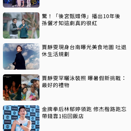
驚！「後宮甄嬛傳」播出10年後
孫儷才知這劇真的很紅
賈靜雯現身台南曝光美食地圖 吐退
休生活規劃
賈靜雯罕曬泳裝照 曝暑假新挑戰：
最好的禮物
金牌拳后林郁婷領跑 修杰楷路跑忘
帶錢靠1招回飯店