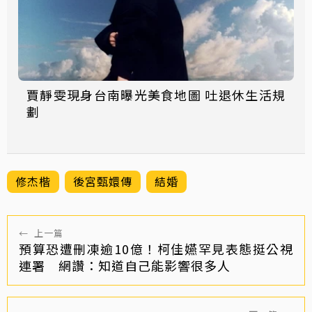
賈靜雯現身台南曝光美食地圖 吐退休生活規
劃
修杰楷
後宮甄嬛傳
結婚
←
上一篇
預算恐遭刪凍逾10億！柯佳嬿罕見表態挺公視
連署 網讚：知道自己能影響很多人