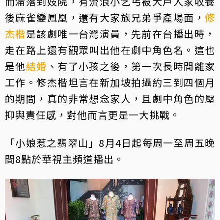
而淪落到妓院，有流浪小乞丐被大戶人家收養
後麻雀變鳳凰，還有大家族兄弟爭產場面，
修
杰楷
是該劇唯一台灣演員，先前在台播出時，
走在路上還有觀眾叫出他在劇中角色名。這也
是他
結婚
、有了小孩之後，第一次長時間離家
工作。修杰楷坦言在新加坡拍攝約三到四個月
的期間，真的非常想念家人，且劇中角色的壓
抑與責任感，對他而言更是一大挑戰。
「小娘惹之翡翠山」8月4日起每周一至周五晚
間8點於華視主頻道播出。