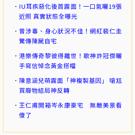
IU耳疾惡化後首露面！一口氣曬19張
近照 真實狀態全曝光
曾涉毒、身心狀況不佳！網紅裴仁圭
驚傳陳屍自宅
港樂傳奇黎彼得離世！歌神許冠傑曬
手寫信悼念黃金搭檔
陳意涵兒萌露面「神複製基因」 嗆尪
買廢物結局神反轉
王仁甫開箱岑永康豪宅 無敵美景看
傻了