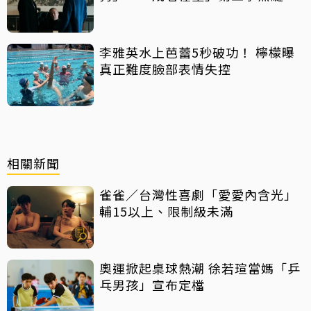
播
李雅英水上芭蕾5秒破功！ 檸檬曝
真正難度臉部表情失控
相關新聞
雀雀／台灣性喜劇「愛愛內含光」
輔15以上、限制級未滿
奧運掀起桌球熱潮 徐若瑄當媽「乒
乓男孩」宣布定檔