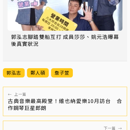
郭泓志腳踏雙船互打 成員莎莎、姚元浩曝幕
後真實狀況
郭泓志
鄭人碩
詹子萱
←
上一篇
古典音樂最高殿堂！維也納愛樂10月訪台 合
作鋼琴巨星郎朗
下一篇
→