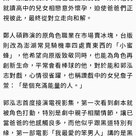
就讀高中的兒女相戀意外懷孕，迫使爸爸們正
視彼此，最終從對立走向和解。
鄭人碩飾演的原角色職業在市場賣冰塊，台版
則改為澎湖常見騎機車四處賣東西的「小蜜
蜂」，他希望向原版致敬同時，也能為角色再
創新生命，平常會看棒球的他，對於能和郭泓
志對戲，心情很雀躍，也稱讚戲中的女兒詹子
萱：「是個充滿能量的人。」
郭泓志首度接演電視影集，第一次看到劇本就
被角色打動，特別是劇中親子相關情節，讓已
當爸爸的他感觸良多，而他似乎跟黑道特別有
緣，第一部電影「我最愛的笨男人」講的是黑