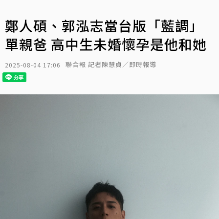
鄭人碩、郭泓志當台版「藍調」
單親爸 高中生未婚懷孕是他和她
聯合報 記者陳慧貞／即時報導
2025-08-04 17:06