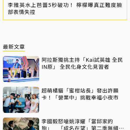
李雅英水上芭蕾5秒破功！ 檸檬曝真正難度臉
部表情失控
最新文章
阿拉斯獨挑主持「Kai試英雄 全民
IN原」 全民化身文化見習者
超萌橘貓「蜜柑站長」發出許願
卡！「營業中」挑戰幸福小夜市
李國毅怒嗆姚淳耀「當邱家的
狗」 「成名在望」第二季無縫開