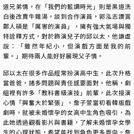
道兄弟情，在「我們的藍調時光」則是黑道洗
白後改賣牛雜湯。談到合作演員，郭泓志讚賞
鄭人碩是「厲害的演員」，擁有強大氣場與獨
特詮釋方式，對於飾演兒子的邱以太，他謙虛
說：「雖然年紀小，但演戲方面是我的前
輩。」期待兩人能好好展現父子情。
邱以太在很多作品經常扮演高中生，此次升格
當爸爸，諸多問題與責任感要面對。他稱，劇
組裡有許多「教科書級演技」前輩，此次接演
心情「興奮大於緊張」。詹子萱當初看韓版戲
劇時，就被未婚懷孕的女高中生角色吸引，為
此她透過觀看影片與書籍，了解未婚懷孕女學
生的心理狀態，希望能找到角色更多面向。詹