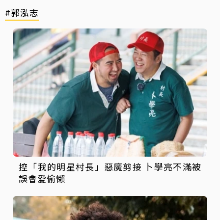
#郭泓志
控「我的明星村長」惡魔剪接 卜學亮不滿被
誤會愛偷懶