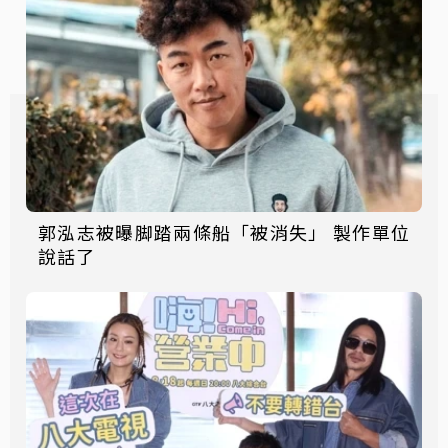
郭泓志被曝脚踏兩條船「被消失」 製作單位
說話了