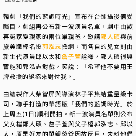
韓劇「我們的藍調時光」宣布在台翻攝後備受
矚目，劇組再公布新一波演員名單，劇中由歡
喜冤家變親家的兩位單親爸，邀請
鄭人碩
與前
旅美職棒名投
郭泓志
擔綱，而各自的兒女則由
新生代演員邱以太和
詹子萱
詮釋，鄭人碩很興
奮能和郭泓志對戲，笑說：「希望他不要用王
牌救援的絕招來對付我。」
由總製作人柴智屏與導演林子平集結重量級卡
司，聯手打造的華語版「我們的藍調時光」於
上周五(1日)順利開拍。新一波演員名單則公布
父女檔鄭人碩、詹子萱與父子檔郭泓志、邱以
太，原是好友的單親爸爸因故反目，未料他們