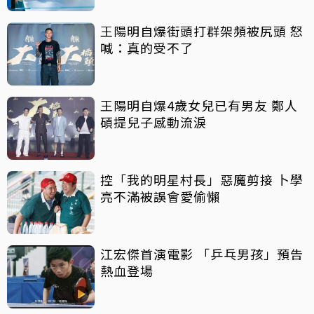
王陽明自爆街頭打群架頻被尻頭 怒
喊：真的受不了
王陽明自爆4歲女兒已有男友 鄭人
碩提兒子感動流淚
控「我的明星村長」惡魔剪接 卜學
亮不滿被誤會愛偷懶
江宏傑首演電影 「乒乓男孩」預告
熱血登場