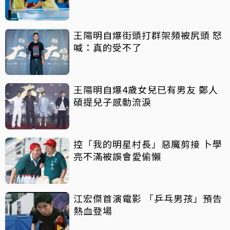
王陽明自爆街頭打群架頻被尻頭 怒
喊：真的受不了
王陽明自爆4歲女兒已有男友 鄭人
碩提兒子感動流淚
控「我的明星村長」惡魔剪接 卜學
亮不滿被誤會愛偷懶
江宏傑首演電影 「乒乓男孩」預告
熱血登場