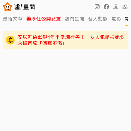
最新文章
姜厚任公開女友
熱門星聞
藝人動態
電影
電
安以軒偽單親4年半低調行善！ 友人犯錯被她要
求捐百萬「消弭不滿」