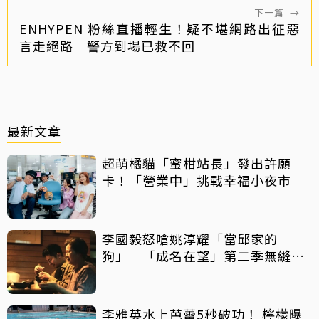
下一篇
→
ENHYPEN 粉絲直播輕生！疑不堪網路出征惡
言走絕路 警方到場已救不回
最新文章
超萌橘貓「蜜柑站長」發出許願
卡！「營業中」挑戰幸福小夜市
李國毅怒嗆姚淳耀「當邱家的
狗」 「成名在望」第二季無縫開
播
李雅英水上芭蕾5秒破功！ 檸檬曝