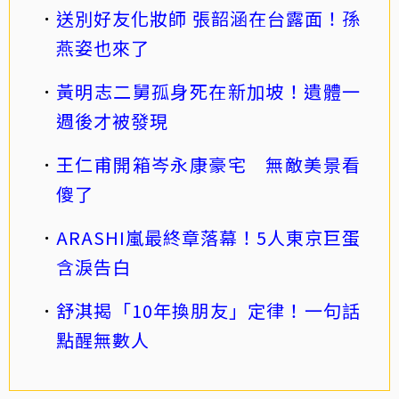
送別好友化妝師 張韶涵在台露面！孫
燕姿也來了
黃明志二舅孤身死在新加坡！遺體一
週後才被發現
王仁甫開箱岑永康豪宅 無敵美景看
傻了
ARASHI嵐最終章落幕！5人東京巨蛋
含淚告白
舒淇揭「10年換朋友」定律！一句話
點醒無數人