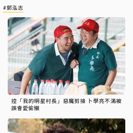
#郭泓志
控「我的明星村長」惡魔剪接 卜學亮不滿被
誤會愛偷懶