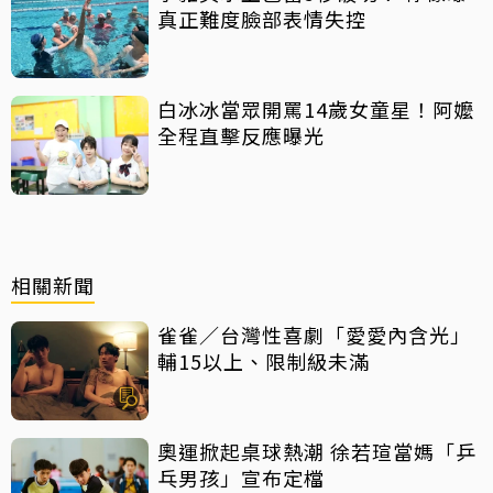
真正難度臉部表情失控
白冰冰當眾開罵14歲女童星！阿嬤
全程直擊反應曝光
相關新聞
雀雀／台灣性喜劇「愛愛內含光」
輔15以上、限制級未滿
奧運掀起桌球熱潮 徐若瑄當媽「乒
乓男孩」宣布定檔