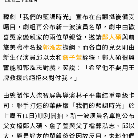
韓劇「我們的藍調時光」宣布在台翻攝後備受
矚目，劇組再公布新一波演員名單，劇中由歡
喜冤家變親家的兩位單親爸，邀請
鄭人碩
與前
旅美職棒名投
郭泓志
擔綱，而各自的兒女則由
新生代演員邱以太和
詹子萱
詮釋，鄭人碩很興
奮能和郭泓志對戲，笑說：「希望他不要用王
牌救援的絕招來對付我。」
由總製作人柴智屏與導演林子平集結重量級卡
司，聯手打造的華語版「我們的藍調時光」於
上周五(1日)順利開拍。新一波演員名單則公布
父女檔鄭人碩、詹子萱與父子檔郭泓志、邱以
太，原是好友的單親爸爸因故反目，未料他們