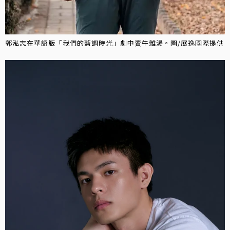
郭泓志在華語版「我們的藍調時光」劇中賣牛雜湯。圖/展逸國際提供