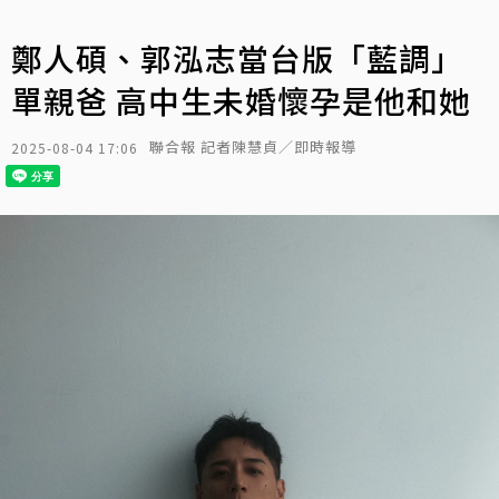
鄭人碩、郭泓志當台版「藍調」
單親爸 高中生未婚懷孕是他和她
聯合報 記者陳慧貞／即時報導
2025-08-04 17:06