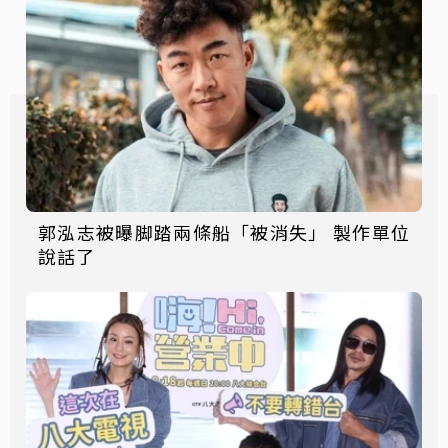
郭泓志被曝脚踏兩條船「被消失」 製作單位
說話了