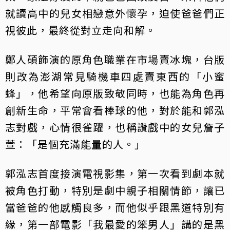
就讀高中的兒女相戀意外懷孕，迫使爸爸們正
視彼此，最終從對立走向和解。
鄭人碩飾演的原角色職業在市場賣冰塊，台版
則改為澎湖常見騎機車四處賣東西的「小蜜
蜂」，他希望向原版致敬同時，也能為角色再
創新生命，平常會看棒球的他，對於能和郭泓
志對戲，心情很雀躍，也稱讚戲中的女兒詹子
萱：「是個充滿能量的人。」
郭泓志首度接演電視影集，第一次看到劇本就
被角色打動，特別是劇中親子相關情節，讓已
當爸爸的他感觸良多，而他似乎跟黑道特別有
緣，第一部電影「我最愛的笨男人」講的是黑