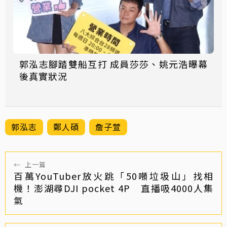
郭泓志腳踏雙船互打 成員莎莎、姚元浩曝幕
後真實狀況
郭泓志
鄭人碩
詹子萱
←
上一篇
百萬YouTuber放火跳「50噸垃圾山」找相
機！澎湖尋DJI pocket 4P 直播吸4000人集
氣