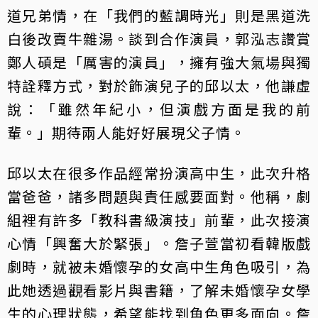
道兄弟情，在「我們的藍調時光」則是黑道洗
白後改賣牛雜湯。談到合作演員，郭泓志讚賞
鄭人碩是「厲害的演員」，擁有強大氣場與獨
特詮釋方式，對於飾演兒子的邱以太，他謙虛
說：「雖然年紀小，但演戲方面是我的前
輩。」期待兩人能好好展現父子情。
邱以太在很多作品經常扮演高中生，此次升格
當爸爸，諸多問題與責任感要面對。他稱，劇
組裡有許多「教科書級演技」前輩，此次接演
心情「興奮大於緊張」。詹子萱當初看韓版戲
劇時，就被未婚懷孕的女高中生角色吸引，為
此她透過觀看影片與書籍，了解未婚懷孕女學
生的心理狀態，希望能找到角色更多面向。詹