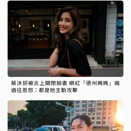
蔡沐妍被炎上關閉臉書 網紅「德州媽媽」揭
過往恩怨：都是她主動攻擊