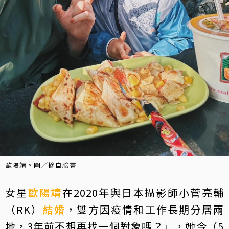
歐陽靖。圖／摘自臉書
女星
歐陽靖
在2020年與日本攝影師小菅亮輔
（RK）
結婚
，雙方因疫情和工作長期分居兩
地，3年前不想再找一個對象嗎？」，她今（5