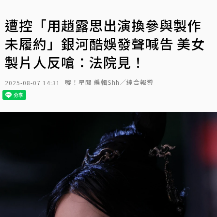
遭控「用趙露思出演換參與製作
未履約」銀河酷娛發聲喊告 美女
製片人反嗆：法院見！
噓！星聞 編輯Shh／綜合報導
2025-08-07 14:31