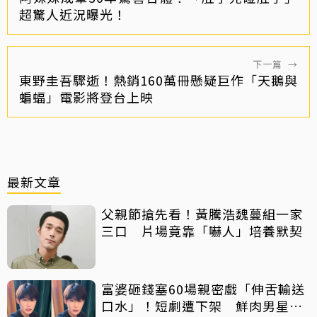
超驚人近況曝光！
下一篇
→
東野圭吾驟逝！熱銷160萬冊懸疑巨作「天鵝與
蝙蝠」電影將登台上映
最新文章
父親節搶先看！黃騰浩魏蔓組一家
三口 片場竟靠「嚇人」培養默契
富婆砸錢塞60場親密戲「伸舌輸送
口水」！短劇遭下架 鮮肉男星吐