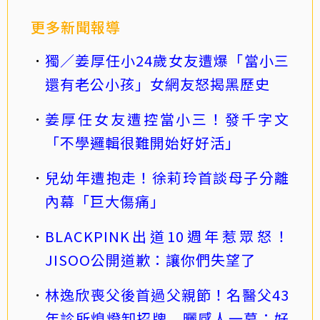
更多新聞報導
獨／姜厚任小24歲女友遭爆「當小三
還有老公小孩」女網友怒揭黑歷史
姜厚任女友遭控當小三！發千字文
「不學邏輯很難開始好好活」
兒幼年遭抱走！徐莉玲首談母子分離
內幕「巨大傷痛」
BLACKPINK出道10週年惹眾怒！
JISOO公開道歉：讓你們失望了
林逸欣喪父後首過父親節！名醫父43
年診所熄燈卸招牌 曬感人一幕：好