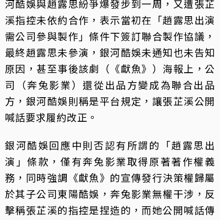
河酷娛與趙露思紛爭爆發步到一周，又遭張芷
溪指控未依約合作，表示當初在「趙露思出演
需公司參與製作」條件下簽訂聯合製作協議，
最終趙露思未參演，銀河酷娛未通知也未告知
原因，甚至事後該劇（《獻魚》）海報上，公
司（奔兔影業）還從出品方變成為聯合出品
方，銀河酷娛則稱是平台規定，讓張芷溪公開
喊話要求履約改正。
銀河酷娛回應中則否認有所謂的「趙露思出
演」條款，僅有奔兔影業取得原著著作權義
務，同時強調《獻魚》的宣傳發行決策權歸屬
於其子公司東陽酷娛，奔兔影業無權干涉，反
擊稱張芷溪的指控是捏造的，而她公開喊話傳