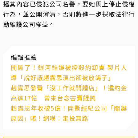
播其內容已侵犯公司名譽，要她馬上停止侵權
行為，並公開澄清，否則將進一步採取法律行
動維護公司權益。
編輯推薦
開撕了！銀河酷娛被控毀約卸責 製片人
爆「說好讓趙露思演出卻被放鴿子」
趙露思發聲「沒工作就開麵店」！違約金
高達17億 曾來台念書賣餛飩
趙露思年收破5億！開撕經紀公司「關鍵
原因」曝！網嘆：走投無路