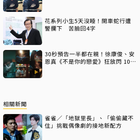
心聲：要守住底線
花系列小生5天沒睡！開車蛇行遭
警攔下 苦臉回4字
30秒預告一半都在親！徐康俊、安
恩真《不是你的戀愛》狂放閃 10年
長跑吻戲掀熱議
相關新聞
雀雀／「地獄里長」、「偷偷藏不
住」挑戰偶像劇的接地新配方