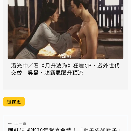
潘光中／看《月升滄海》狂嗑CP、戲外世代
交替 吳磊、趙露思躍升頂流
趙露思
←
上一篇
阿妹妹成軍30年驚喜合體！「肚子先碰肚子」