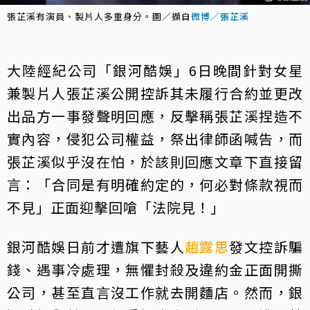
張芷溪有演員、製片人多重身分。圖／擷自
微博／張芷溪
大陸經紀公司「銀河酷娛」6日晚間針對女星
兼製片人張芷溪公開控訴其未履行合約並更改
出品方一事發聲明回應，反擊稱張芷溪捏造不
實內容，侵犯公司權益，祭出律師函喊告，而
張芷溪似乎沒在怕，於該則回應文章下直接留
言：「合同是有明確約定的，何必對條款視而
不見」正面迎擊回嗆「法院見！」
銀河酷娛日前才遭旗下藝人
趙露思
發文控訴騙
錢、遇事冷處理，無懼封殺及違約金正面開撕
公司，甚至直言沒工作就去開麵店。然而，銀