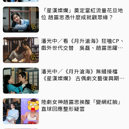
「星漢燦爛」奠定當紅流量花旦地
位 趙露思憑什麼成就觀眾緣？
潘光中／看《月升滄海》狂嗑CP、
戲外世代交替 吳磊、趙露思躍升
頂流
潘光中／《月升滄海》無縫接檔
《星漢燦爛》 古偶劇文藝復興期來
到？
陸劇女神趙露思挨酸「變網紅臉」
直球回應整形疑雲