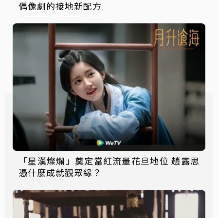
偶像劇的接地新配方
「星漢燦爛」奠定當紅流量花旦地位 趙露思
憑什麼成就觀眾緣？