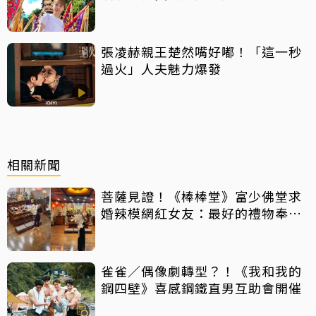
張凌赫親王楚然嘴好嘟！「這一秒
過火」人夫魅力爆發
相關新聞
菩薩見證！《棒棒堂》富少佛堂求
婚辣模網紅女友：最好的禮物奉獻
給我
雀雀／偶像劇轉型？！《我和我的
鋼四壁》喜感鋼鐵直男互助會開催