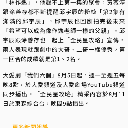
「林作逸」，他趕不上第一集的聚會，黃薇渟
跟涂善存都不斷提醒邱宇辰的粉絲「第2集有
滿滿的邱宇辰」，邱宇辰也回應拍完後未來
「希望可以成為像作逸老師一樣的父親」。邱
宇辰跟涂善存也一起上「全民星攻略」宣傳，
兩人表現就跟劇中的大哥、二哥一樣優秀，第
一回合的成績就是第1、2名。
大愛劇「我們六個」8月5日起，週一至週五每
晚8點，於大愛頻道及大愛劇場YouTube頻道
同步播出。「全民星攻略」精采內容於8月11
日於東森綜合台，晚間9點播出。
更多新聞報導