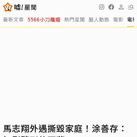
最新文章
5566小刀離婚
熱門星聞
藝人動態
電影
電
馬志翔外遇撕毀家庭！涂善存：