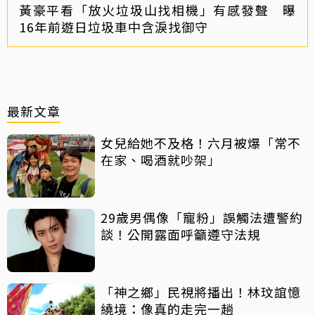
黃豪平看「放火垃圾山找相機」有感發聲 曝
16年前遊日垃圾車中含淚找御守
最新文章
女兒給她不及格！六月被爆「常不
在家、喝酒就吵架」
29歲男偶像「寵粉」誤觸法遭警約
談！公開露面呼籲遵守法規
「神之鄉」民視將播出！林玟誼憶
繞境：像真的走完一趟