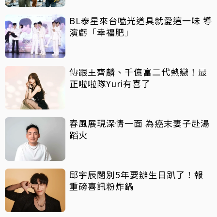
BL泰星來台嗑光道具就愛這一味 導
演虧「幸福肥」
傳跟王齊麟、千億富二代熱戀！最
正啦啦隊Yuri有喜了
春風展現深情一面 為癌末妻子赴湯
蹈火
邱宇辰闊別5年要辦生日趴了！報
重磅喜訊粉炸鍋