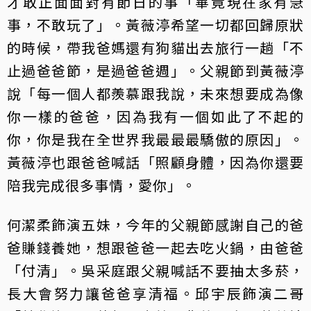
才敢正面面對有節日的事「畢竟現在家有急
事，不敢玩了」。黃薇渟希望一切都回歸原狀
的時候，帶我爸媽還有狗貓出去旅行一趟「不
止過爸爸節，是過爸爸週」。父親節到黃薇渟
說「每一個人都羨慕跟我說，未來想要成為像
你一樣的爸爸，因為我有一個如此了不起的
你，你是我在全世界我最最最驕傲的原因」。
黃薇渟也跟爸爸喊話「照顧身體，因為你還要
陪我完成很多事情，愛你」。
何潔柔飾演五妹，今年的父親節感謝自己的爸
爸賺錢養她，想跟爸爸一起去吃火鍋，由爸爸
「付清」。吳采庭跟父親喊話不要抽太多菸，
長大會努力讓爸爸享清福。邱宇辰飾演二哥