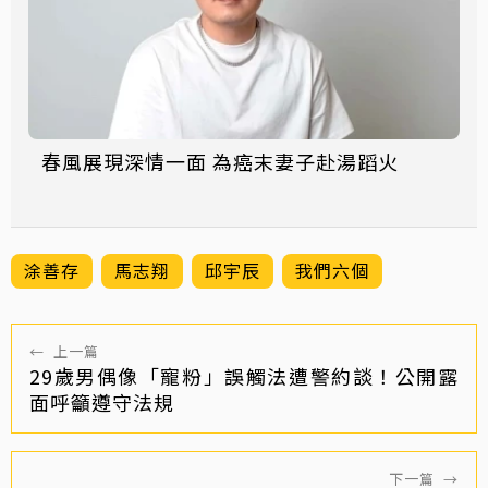
春風展現深情一面 為癌末妻子赴湯蹈火
涂善存
馬志翔
邱宇辰
我們六個
←
上一篇
29歲男偶像「寵粉」誤觸法遭警約談！公開露
面呼籲遵守法規
下一篇
→