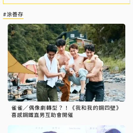
#涂善存
雀雀／偶像劇轉型？！《我和我的鋼四壁》
喜感鋼鐵直男互助會開催