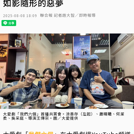
如影隨形的惡夢
聯合報 記者趙大智／即時報導
2025-08-08 18:09
大愛劇「我們六個」首播共賞會。涂善存（左起）、蕭晴曦、何潔
柔、吳采庭、導演王傳宗。圖／大愛提供