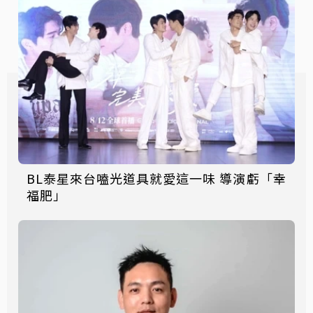
BL泰星來台嗑光道具就愛這一味 導演虧「幸
福肥」