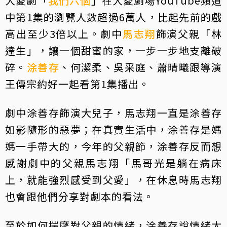
大愛劇「
我們六個
」在大愛劇場YouTube頻道
中第1集的瀏覽人數超過6萬人，比起先前的戲
高出至少3倍以上。劇中
馬志翔
飾演父親「林
達生」，讓一個甜蜜的家，一步一步地支離破
碎。
涂善存
、何潔柔、吳采庭、蕭晴曦跟導演
王傳宗約好一起看第1集播出。
劇中涂善存飾演大兒子，馬志翔一直是涂善存
如影隨形的惡夢；在真實生活中，涂善存是媽
媽一手帶大的，今年的父親節，涂善存反而想
感謝劇中的父親馬志翔「馬哥光是躺在病床
上，就能強烈感受到父愛」，在休息時馬志翔
也會跟他們分享對劇本的看法。
至於如何揣摩對父親的情緒，涂善存說情緒太