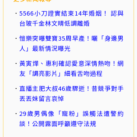
5566小刀證實結束14年婚姻！ 認與
台玻千金林文晴低調離婚
愷樂突曝雙寶35周早產！曬「身邊男
人」最新情況曝光
黃寅燁、惠利確認愛意深情熱吻！網
友「調亮影片」細看舌吻過程
直播主肥大叔46歲驟逝！昔競爭對手
丟丟妹留言哀悼
29歲男偶像「寵粉」誤觸法遭警約
談！公開露面呼籲遵守法規