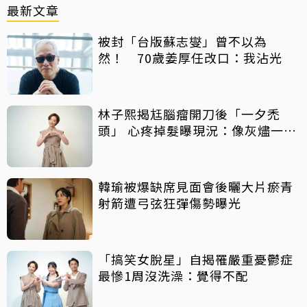
最新文章
被封「台版蘇志燮」曾不以為
然！ 70歲姜厚任改口：我沾光
林子熙揭尪腦瘤開刀後「一夕禿
頭」 心疼掉髮曝現況：像灰燼一直
飛走
韓瑜被爆缺席見面會後曬大片瘀青
射箭遭弓弦狂彈傷勢曝光
「搞笑女脫星」自揭罹嚴重憂鬱症
最慘1周沒洗澡：覺得不配