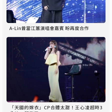
A-Lin曾當江蕙演唱會嘉賓 盼再度合作
「天國的嫁衣」CP合體太甜！王心凌超時3