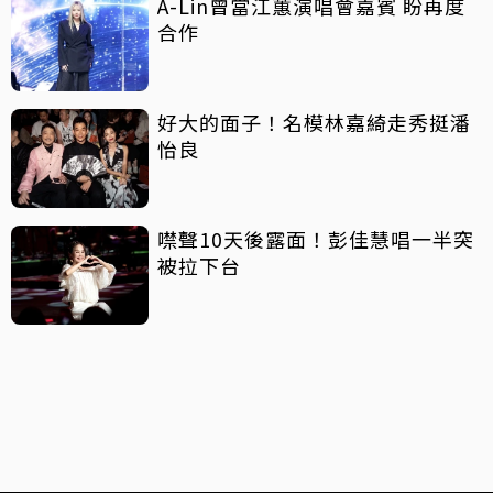
A-Lin曾當江蕙演唱會嘉賓 盼再度
合作
好大的面子！名模林嘉綺走秀挺潘
怡良
噤聲10天後露面！彭佳慧唱一半突
被拉下台