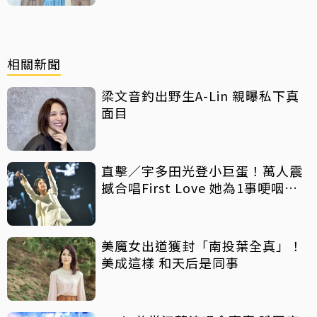
相關新聞
梁文音釣出野生A-Lin 親曝私下真
面目
直擊／宇多田光登小巨蛋！萬人震
撼合唱First Love 她為1事哽咽致
歉
美魔女出道獲封「南投葉全真」！
美成這樣 和天后是同事