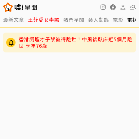
最新文章
王菲愛女李嫣
熱門星聞
藝人動態
電影
電視
香港詞壇才子黎彼得離世！中風後臥床近5個月離
世 享年76歲