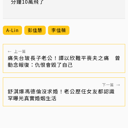
分鐘10萬飛了
A-Lin
彭佳慧
李佳薇
←
上一篇
痛失台玻長子老公！譚以欣難平喪夫之痛 曾
動念報復：仇恨會毀了自己
下一篇
→
舒淇爆馮德倫沒求婚！老公歷任女友都認識
罕曝光真實婚姻生活