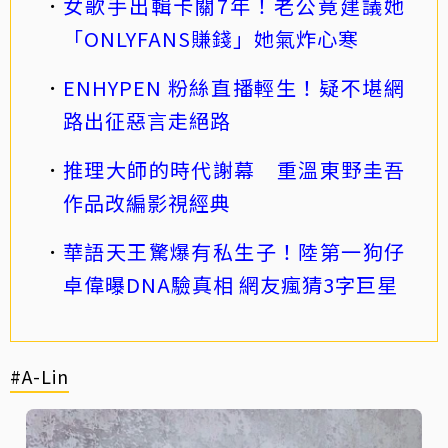
女歌手出輯卡關7年！老公竟建議她
「ONLYFANS賺錢」她氣炸心寒
ENHYPEN 粉絲直播輕生！疑不堪網
路出征惡言走絕路
推理大師的時代謝幕 重溫東野圭吾
作品改編影視經典
華語天王驚爆有私生子！陸第一狗仔
卓偉曝DNA驗真相 網友瘋猜3字巨星
#A-Lin