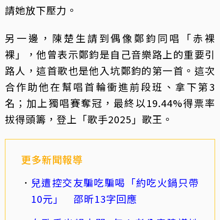
請她放下壓力。
另一邊，陳楚生請到偶像鄭鈞同唱「赤裸
裸」，他曾表示鄭鈞是自己音樂路上的重要引
路人，這首歌也是他入坑鄭鈞的第一首。這次
合作助他在幫唱首輪衝進前段班、拿下第3
名；加上獨唱賽奪冠，最終以19.44%得票率
拔得頭籌，登上「歌手2025」歌王。
更多新聞報導
兒遭控交友騙吃騙喝「約吃火鍋只帶
10元」 邵昕13字回應