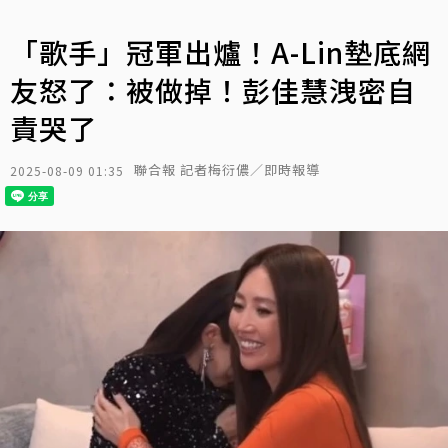
「歌手」冠軍出爐！A-Lin墊底網
友怒了：被做掉！彭佳慧洩密自
責哭了
聯合報 記者梅衍儂／即時報導
2025-08-09 01:35