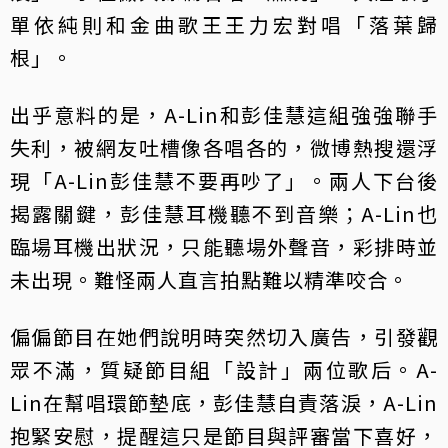
單依純則和金曲歌王王力宏對唱「落葉歸
根」。
出乎意料的是，A-Lin和彭佳慧這組強強聯手
失利，被網友吐槽像各唱各的，微博熱搜還浮
現「A-Lin彭佳慧不要再吵了」。兩人下台後
揭露關鍵，彭佳慧耳機聽不到音樂；A-Lin也
臨場耳機出狀況，只能聽場外聲音，彩排時並
未出現。難怪兩人直言拍點難以精準咬合。
偏偏節目在她們說明時突然切入廣告，引發觀
眾不滿，質疑節目組「設計」兩位歌后。A-
Lin在幫唱環節墊底，彭佳慧自責落淚，A-Lin
抱緊安慰，提醒這只是節目與評審當下喜好，