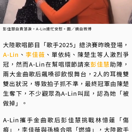
彭佳慧自責落淚，A-Lin連忙安慰。圖／摘自微博
大陸歌唱節目「歌手2025」總決賽昨晚登場，
A-Lin
、
李佳薇
、單依純、陳楚生等人激烈爭
冠，然而A-Lin在幫唱環節請來
彭佳慧
助陣，
兩大金曲歌后飆嗓卻飲恨舞台，2人的耳機雙
雙出狀況，導致拍子抓不準，最終冠軍由陳楚
生奪下，不少觀眾為A-Lin叫屈，認為她「被
做掉」。
A-Lin攜手金曲歌后彭佳慧挑戰林憶蓮「傷
痕」，李佳薇與孫楠合唱「燃燒」，大陸歌手