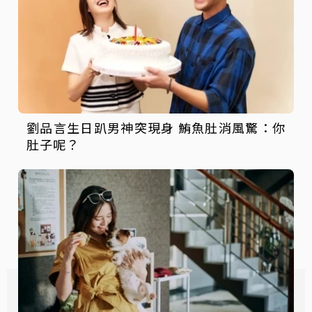
劉品言生日趴男神突現身 鮪魚肚消風驚：你
肚子呢？