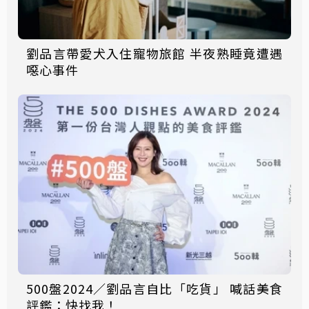
劉品言帶愛犬入住寵物旅館 半夜熟睡竟遭遇
噁心事件
500盤2024／劉品言自比「吃貨」 喊話美食
評鑑：快找我！