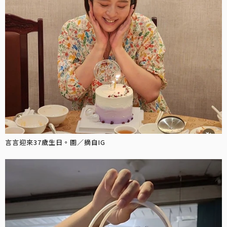
言言迎來37歲生日。圖／摘自IG