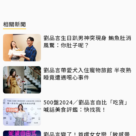
相關新聞
劉品言生日趴男神突現身 鮪魚肚消
風驚：你肚子呢？
劉品言帶愛犬入住寵物旅館 半夜熟
睡竟遭遇噁心事件
500盤2024／劉品言自比「吃貨」
喊話美食評鑑：快找我！
劉品言變了！首嚐女女戀「敏感帶