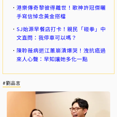
港樂傳奇黎彼得離世！歌神許冠傑曬
手寫信悼念黃金搭檔
SJ始源早餐店打卡！親民「碰拳」中
文直問：我停車可以嗎？
陳聆薇病逝江蕙崩潰爆哭！洩抗癌過
來人心聲：早知讓她多化一點
#劉品言