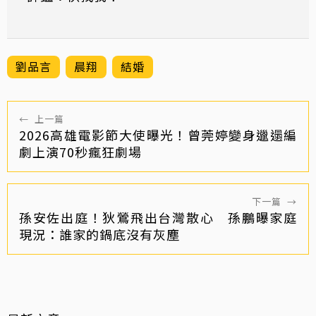
劉品言
晨翔
結婚
←
上一篇
2026高雄電影節大使曝光！曾莞婷變身邋遢編
劇上演70秒瘋狂劇場
下一篇
→
孫安佐出庭！狄鶯飛出台灣散心 孫鵬曝家庭
現況：誰家的鍋底沒有灰塵