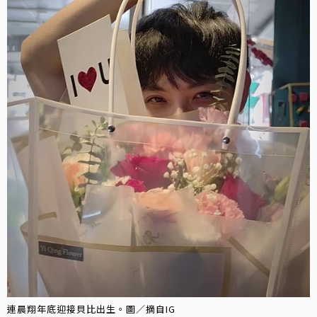
連晨翔年底迎接貝比出生。圖／摘自IG