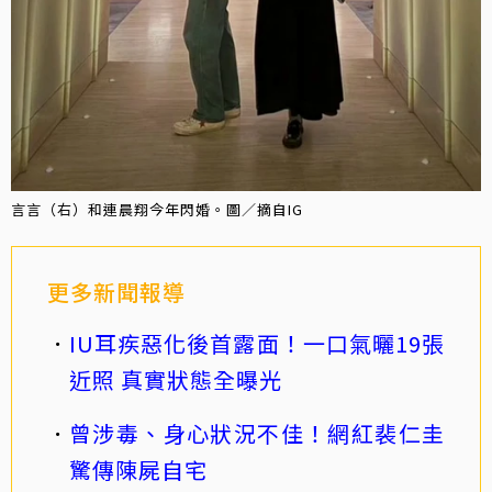
言言（右）和連晨翔今年閃婚。圖／摘自IG
更多新聞報導
IU耳疾惡化後首露面！一口氣曬19張
近照 真實狀態全曝光
曾涉毒、身心狀況不佳！網紅裴仁圭
驚傳陳屍自宅