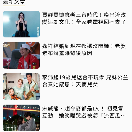
最新文章
賈靜雯懷念老三台時代！嘆串流改
變追劇文化：全家看電視回不去了
逸祥結婚到現在都還沒開機！老婆
紫布爾羞曝背後原因
李沛綾19歲兒返台不玩樂 兄妹公益
合奏她感恩：天使兒女
宋威龍、趙今麥都是I人！ 初見零
互動 她笑曝哭戲被虧「流西瓜
汁」