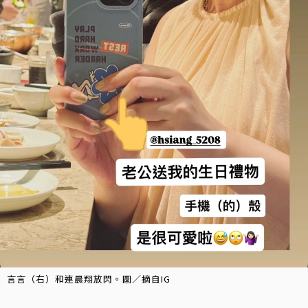
言言（右）和連晨翔放閃。圖／摘自IG