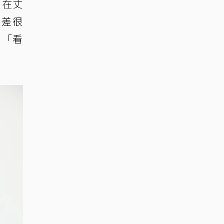
，在丈
就差很
，「看