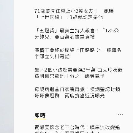
71歲姜厚任戀上小2輪女友！ 她曝
「七世因緣」：3歲就認定是他
「五燈獎」最美主持人報喜！「185公
分帥兒」要百萬名畫當賀禮
演藝工會終於聯絡上田路路 她一聽這名
字卻立刻掛電話
獨／2個小孩赴美要燒2千萬 曲艾玲嘆後
輩削價只拿她十分之一酬勞競爭
母親病逝昔日家醜再掀！侯炳瑩認封鎖
哥哥侯冠群 兩度抗癌近況曝光
即時
賈靜雯懷念老三台時代！嘆串流改變追