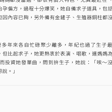
治孕偏方，過程十分爆笑，她自備求子道具，包
但因內容已夠，另外備有金鏟子、生殖器銅柱都
夫妻多年來各自忙碌聚少離多，年紀也過了生子
，但比起求子，她更熱衷於表演、唱歌，連媽媽
轉而投資她發單曲，問到拚生子，她說：「唉～
想說。」