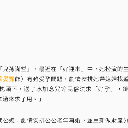
「兒孫滿堂」，最近在「好運來」中，她扮演的
蘇晏霈
飾）有難受孕問題，劇情安排她帶媳婦找
枕頭下，送子水加念咒等民俗法求「好孕」，
拿過來求子用。」
演公媳，劇情安排公公老年再婚，並重新做財產