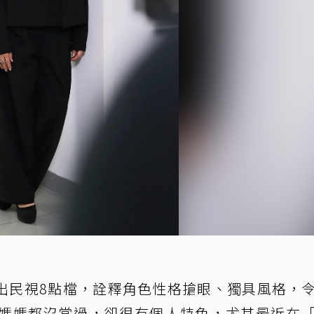
出民視8點檔，詮釋角色性格搶眼、獨具風格，
媽媽都沒當過，卻很有個人特色，尤其最近在