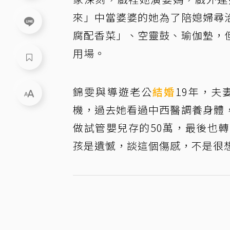
來」中當婆婆的她為了陪媳婦尋
腐配香菜」、空靈鼓、瑜伽墊，
用場。
錦雯與導遊老公
結婚
19年，
機，過去她看過中西醫調養身體
做試管嬰兒存的50萬，最後也
孩是遺憾，談這個傷感，不是很