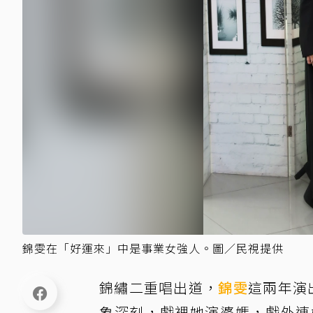
錦雯在「好運來」中是事業女強人。圖／民視提供
錦繡二重唱出道，
錦雯
這兩年演
象深刻，戲裡她演婆媽，戲外連