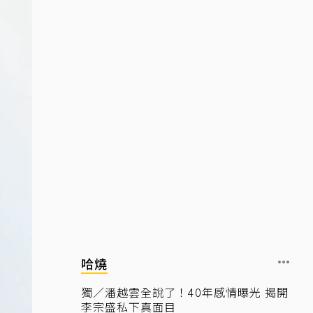
哈燒
獨／潘越雲全說了！40年感情曝光 揭開
李宗盛私下真面目