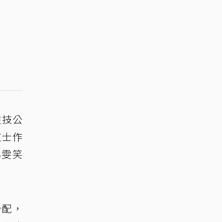
生技公
道士作
錦雯笑
分配，