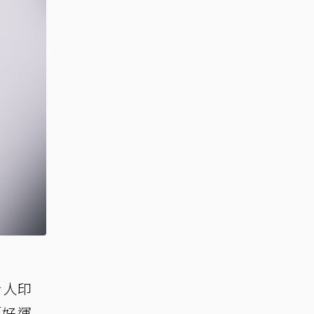
令人印
「好運