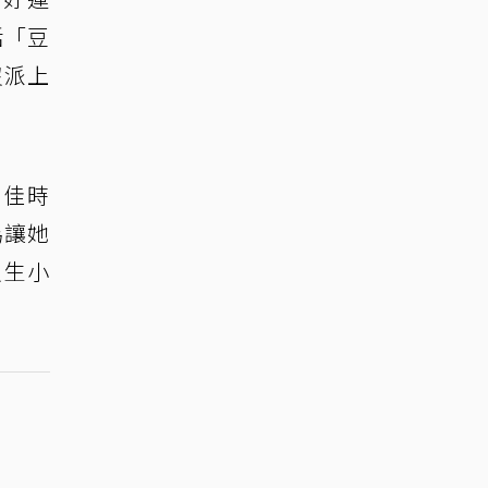
括「豆
沒派上
最佳時
為讓她
沒生小