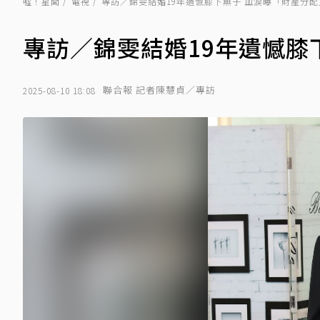
噓！星聞
電視
專訪／錦雯結婚19年遺憾膝下無子 血淚曝「財產分
專訪／錦雯結婚19年遺憾膝
聯合報 記者陳慧貞／專訪
2025-08-10 18:08