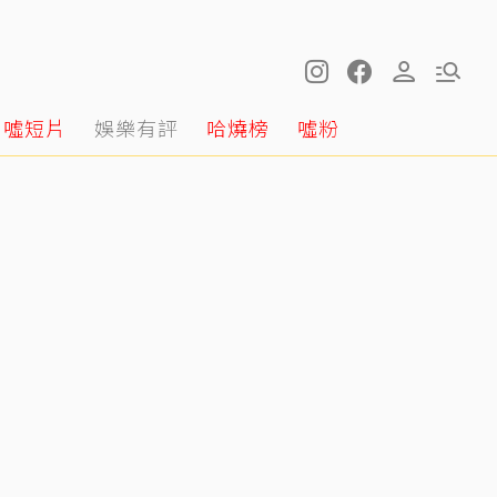
噓短片
娛樂有評
哈燒榜
噓粉