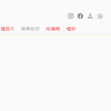
噓短片
娛樂有評
哈燒榜
噓粉