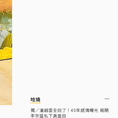
哈燒
獨／潘越雲全說了！40年感情曝光 揭開
李宗盛私下真面目