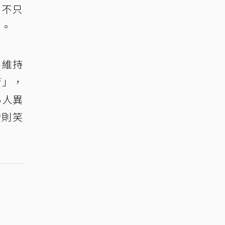
，不只
緣。
料維持
苦」，
3人異
安則笑