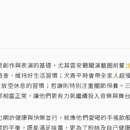
是創作與表演的基礎，尤其雲安聽聞演藝圈前輩
檢查、維持好生活習慣；犬青平時會帶全家人超
、放空休息的習慣；哲謙則特別注重關節保養。
都相當正常，讓他們更有力氣繼續投入音樂與舞
也期許健康與快樂並行，就像他們愛喝的手搖飲
處的平衡，既能滿足味蕾，更為了粉絲及自己健