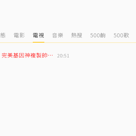
動態
電影
電視
音樂
熱搜
500齣
500歌
林志玲父親節曬帥兒照！墨鏡特效遮不住 完美基因神複製帥出新高度
20:51