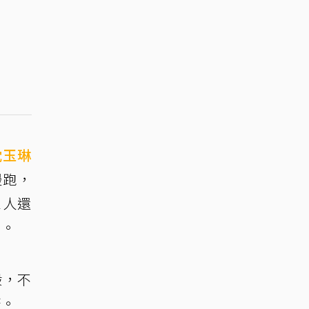
沈玉琳
慢跑，
三人還
台。
般，不
康。