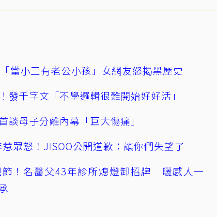
爆「當小三有老公小孩」女網友怒揭黑歷史
！發千字文「不學邏輯很難開始好好活」
首談母子分離內幕「巨大傷痛」
0週年惹眾怒！JISOO公開道歉：讓你們失望了
節！名醫父43年診所熄燈卸招牌 曬感人一
承