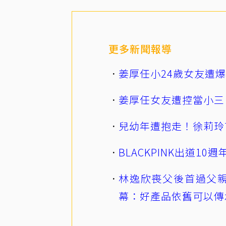
更多新聞報導
姜厚任小24歲女友遭
姜厚任女友遭控當小三
兒幼年遭抱走！徐莉玲
BLACKPINK出道1
林逸欣喪父後首過父親
幕：好產品依舊可以傳