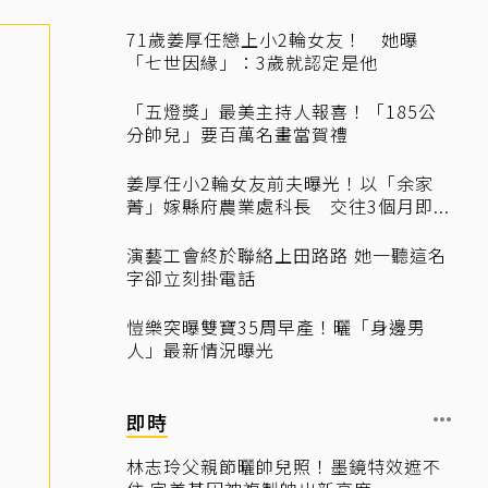
71歲姜厚任戀上小2輪女友！ 她曝
「七世因緣」：3歲就認定是他
「五燈獎」最美主持人報喜！「185公
分帥兒」要百萬名畫當賀禮
姜厚任小2輪女友前夫曝光！以「余家
菁」嫁縣府農業處科長 交往3個月即...
演藝工會終於聯絡上田路路 她一聽這名
字卻立刻掛電話
愷樂突曝雙寶35周早產！曬「身邊男
人」最新情況曝光
即時
林志玲父親節曬帥兒照！墨鏡特效遮不