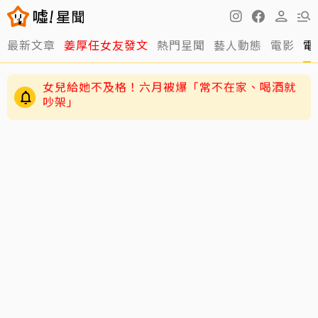
最新文章
姜厚任女友發文
熱門星聞
藝人動態
電影
電
75歲大咖影后爆戀小38歲攝影同居6年？遭提告
索討2400萬 硬氣反擊絕不給
女兒給她不及格！六月被爆「常不在家、喝酒就
吵架」