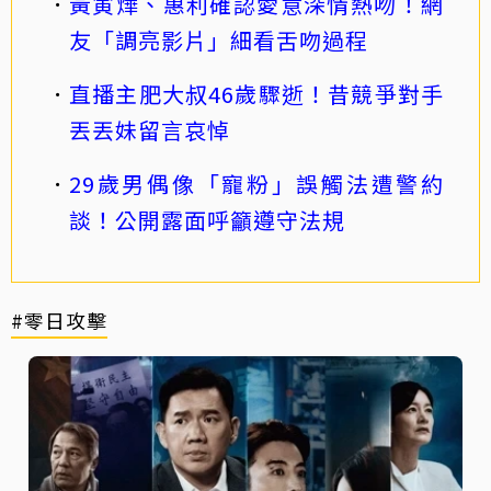
黃寅燁、惠利確認愛意深情熱吻！網
友「調亮影片」細看舌吻過程
直播主肥大叔46歲驟逝！昔競爭對手
丟丟妹留言哀悼
29歲男偶像「寵粉」誤觸法遭警約
談！公開露面呼籲遵守法規
#零日攻擊