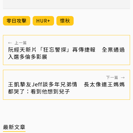
零日攻擊
HUR+
懷秋
←
上一篇
阮經天新片「狂忘警探」再傳捷報 全票通過
入選多倫多影展
下一篇
→
王凱摯友Jeff談多年兄弟情 長太像連王媽媽
都哭了：看到他想到兒子
最新文章