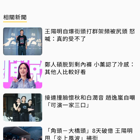
相關新聞
王陽明自爆街頭打群架頻被尻頭 怒
喊：真的受不了
鄭人碩脱到剩內褲 小薰認了冷感：
其他人比較好看
接連撞臉懷秋和白潤音 趙逸嵐自嘲
「可演一家三口」
「角頭－大橋頭」8天破億 王陽明
甩「炎上風波」掃街