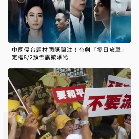
中國侵台題材國際關注！台劇「零日攻擊」
定檔8/2預告震撼曝光