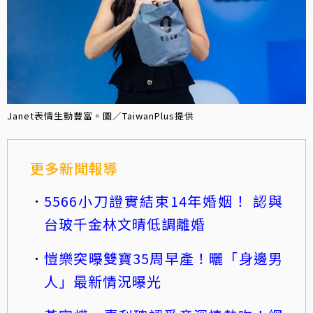
Janet表情生動豐富。圖／TaiwanPlus提供
更多新聞報導
5566小刀證實結束14年婚姻！ 認與
台玻千金林文晴低調離婚
愷樂突曝雙寶35周早產！曬「身邊男
人」最新情況曝光