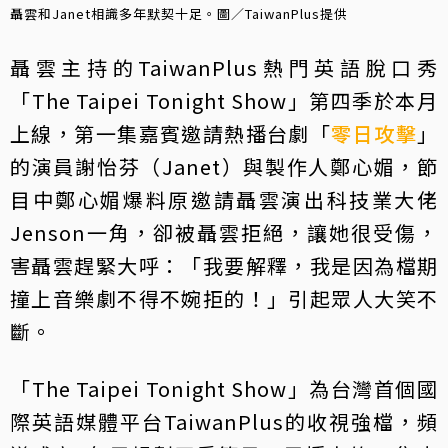
聶雲和Janet相識多年默契十足。圖／TaiwanPlus提供
聶雲主持的TaiwanPlus熱門英語脫口秀
「The Taipei Tonight Show」第四季於本月
上線，第一集嘉賓邀請熱播台劇「
零日攻擊
」
的演員謝怡芬（Janet）與製作人鄭心媚，節
目中鄭心媚爆料原邀請聶雲演出科技業大佬
Jenson一角，卻被聶雲拒絕，讓她很受傷，
害聶雲趕緊大呼：「我要解釋，我是因為檔期
撞上音樂劇不得不婉拒的！」引起眾人大笑不
斷。
「The Taipei Tonight Show」為台灣首個國
際英語媒體平台TaiwanPlus的收視強檔，頻