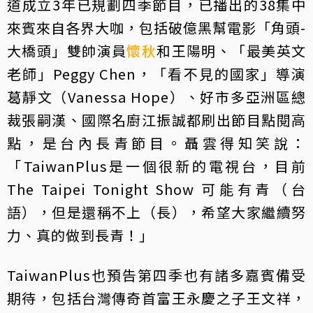
道成立3年已規劃四季節目，已播出的38集中
來賓來自各界大咖，包括破億黑幫電影「角頭-
大橋頭」雙帥演員
懷秋
和王陽明、「最美英文
老師」Peggy Chen，「看不見的國家」導演
葛靜文（Vanessa Hope）、好市多亞洲區總
裁張嗣漢、國際名廚江振誠都刷出節目點閱高
點，是台內長青節目。聶雲得知笑說：
「TaiwanPlus是一個很新的電視台，目前
The Taipei Tonight Show 可能有青（台
語），但是還稱不上（長），希望大家繼續努
力、真的做到長青！」
TaiwanPlus也預告第四季也有諸多嘉賓備受
期待，包括台灣傳奇首富王永慶之子王文祥，