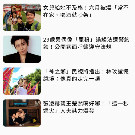
女兒給她不及格！六月被爆「常不
在家、喝酒就吵架」
29歲男偶像「寵粉」誤觸法遭警約
談！公開露面呼籲遵守法規
「神之鄉」民視將播出！林玟誼憶
繞境：像真的走完一趟
張凌赫親王楚然嘴好嘟！「這一秒
過火」人夫魅力爆發