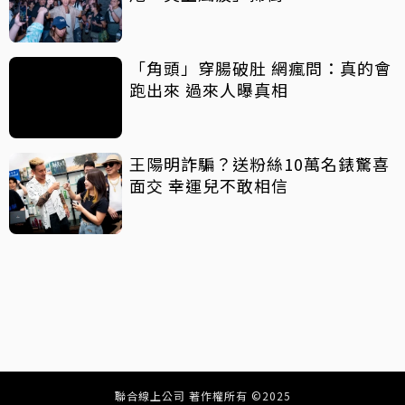
「角頭」穿腸破肚 網瘋問：真的會
跑出來 過來人曝真相
王陽明詐騙？送粉絲10萬名錶驚喜
面交 幸運兒不敢相信
聯合線上公司 著作權所有 ©2025