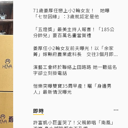
71歲姜厚任戀上小2輪女友！ 她曝
「七世因緣」：3歲就認定是他
「五燈獎」最美主持人報喜！「185公
分帥兒」要百萬名畫當賀禮
姜厚任小2輪女友前夫曝光！以「余家
菁」嫁縣府農業處科長 交往3個月即...
演藝工會終於聯絡上田路路 她一聽這名
字卻立刻掛電話
愷樂突曝雙寶35周早產！曬「身邊男
人」最新情況曝光
即時
許富凱小巨蛋哭了！父親節唱「南風」