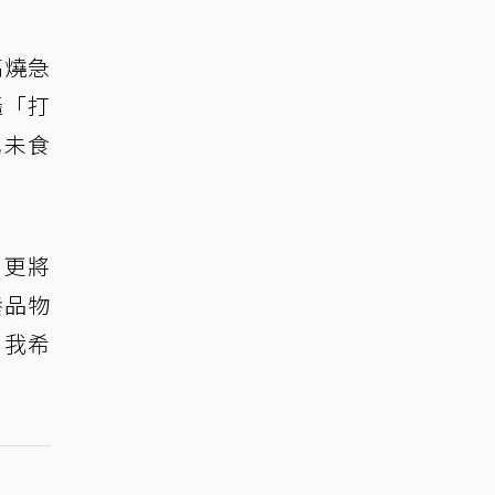
高燒急
轟「打
也未食
，更將
養品物
，我希