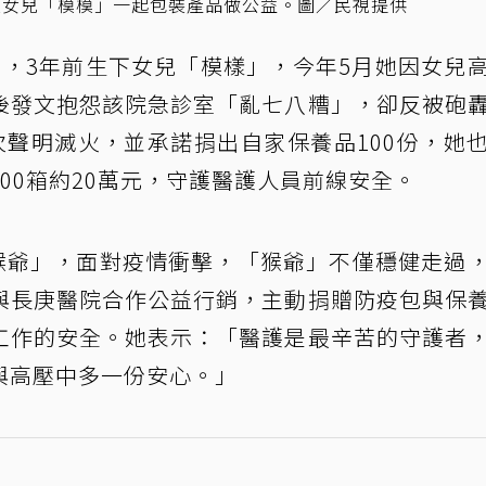
跟女兒「模模」一起包裝產品做公益。圖／民視提供
年，3年前生下女兒「模樣」，今年5月她因女兒
後發文抱怨該院急診室「亂七八糟」，卻反被砲
次聲明滅火，並承諾捐出自家保養品100份，她
00箱約20萬元，守護醫護人員前線安全。
牌「猴爺」，面對疫情衝擊，「猴爺」不僅穩健走過
與長庚醫院合作公益行銷，主動捐贈防疫包與保
工作的安全。她表示：「醫護是最辛苦的守護者
與高壓中多一份安心。」