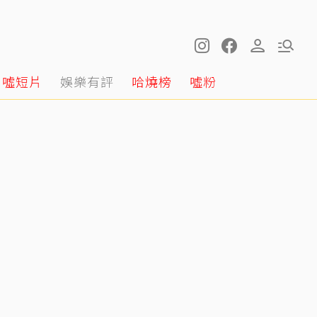
噓短片
娛樂有評
哈燒榜
噓粉