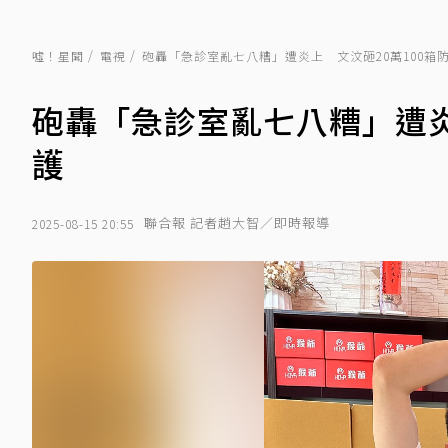
噓！星聞
電視
砲轟「急診室亂七八糟」遭炎上 文汶砸20萬100箱
砲轟「急診室亂七八糟」遭炎
護
聯合報 記者趙大智／即時報導
2025-08-15 20:55