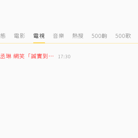
動態
電影
電視
音樂
熱搜
500齣
500歌
「寬魚」財報超直白！竟點名王心凌、楊丞琳 網笑「誠實到不行」
17:30