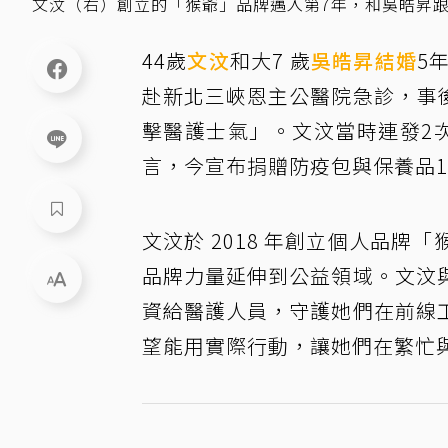
文汶（右）創立的「猴爺」品牌邁入第7年，和吳皓昇
44歲
文汶
和大7 歲
吳皓昇
結婚
5
赴新北三峽恩主公醫院急診，事
擊醫護士氣」。文汶當時連發2
言，今宣布捐贈防疫包與保養品1
文汶於 2018 年創立個人品
品牌力量延伸到公益領域。文汶
資給醫護人員，守護她們在前線
望能用實際行動，讓她們在繁忙