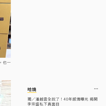
，也一
哈燒
獨／潘越雲全說了！40年感情曝光 揭開
李宗盛私下真面目