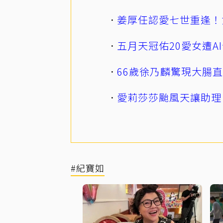
姜厚任認愛七世重逢！
五月天冠佑20愛女遭
66歲徐乃麟驚現大腸
愛莉莎莎颱風天讓助理
#紀寶如