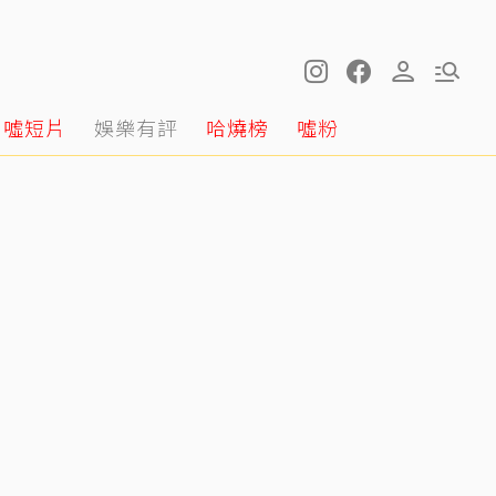
噓短片
娛樂有評
哈燒榜
噓粉