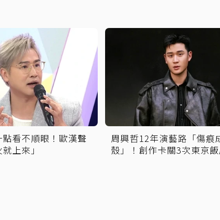
一點看不順眼！歐漢聲
周興哲12年演藝路「傷痕
火就上來」
殼」！創作卡關3次東京飯
找回靈感