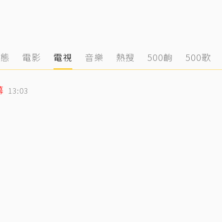
動態
電影
電視
音樂
熱搜
500齣
500歌
幕
13:03