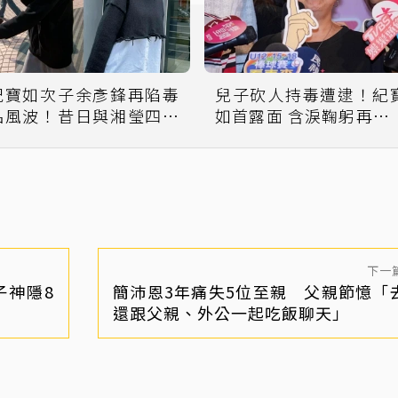
紀寶如次子余彥鋒再陷毒
兒子砍人持毒遭逮！紀
品風波！昔日與湘瑩四年
如首露面 含淚鞠躬再次
姊弟戀再被翻出
歉：是我教得不好
下一
子神隱8
簡沛恩3年痛失5位至親 父親節憶「
還跟父親、外公一起吃飯聊天」