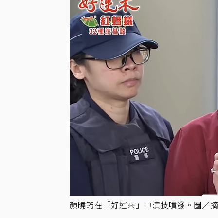
顏曉筠在「好運來」中演技噴發。圖／摘自Y