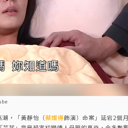
be
高潮，「黃靜怡（
蔡燦得
飾演）命案」延宕2個
「芸菲」竟是殺害初戀情人母親的真兇，令多數