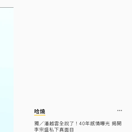
哈燒
獨／潘越雲全說了！40年感情曝光 揭開
李宗盛私下真面目