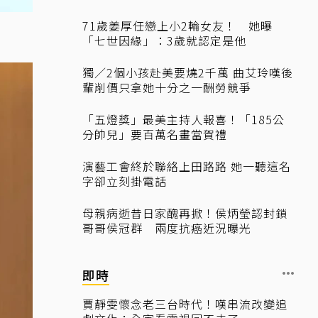
71歲姜厚任戀上小2輪女友！ 她曝
「七世因緣」：3歲就認定是他
獨／2個小孩赴美要燒2千萬 曲艾玲嘆後
輩削價只拿她十分之一酬勞競爭
「五燈獎」最美主持人報喜！「185公
分帥兒」要百萬名畫當賀禮
演藝工會終於聯絡上田路路 她一聽這名
字卻立刻掛電話
母親病逝昔日家醜再掀！侯炳瑩認封鎖
哥哥侯冠群 兩度抗癌近況曝光
即時
賈靜雯懷念老三台時代！嘆串流改變追