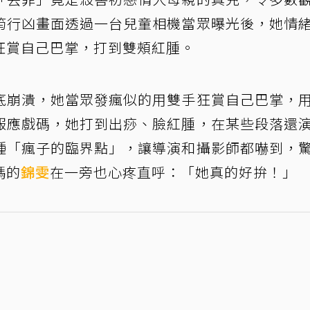
筠行凶畫面透過一台兒童相機當眾曝光後，她情
狂賞自己巴掌，打到雙頰紅腫。
底崩潰，她當眾發瘋似的用雙手狂賞自己巴掌，
報應戲碼，她打到出痧、臉紅腫，在某些段落還
種「瘋子的臨界點」，讓導演和攝影師都嚇到，
媽的
錦雯
在一旁也心疼直呼：「她真的好拚！」