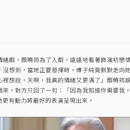
情緒戲，顏曉筠為了入戲，遠遠地看著飾演初戀
，沒想到，當她正要發揮時，傅子純竟默默走向
心裡想說，天啊，我真的情緒又更滿了」顏曉筠
過來，對方只回了一句：「因為我知道你需要我
她更有動力將最好的表演呈現出來。