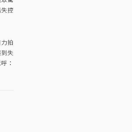
緒失控
用力拍
演到失
驚呼：