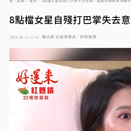
噓！星聞
電視
8點檔女星自殘打巴掌失去意識！露驚悚傷痕導演嚇
8點檔女星自殘打巴掌失去
聯合報 記者陳慧貞／即時報導
2025-08-21 21:42