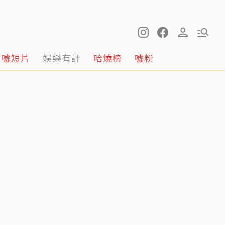
噓短片
娛樂有評
哈燒榜
噓粉