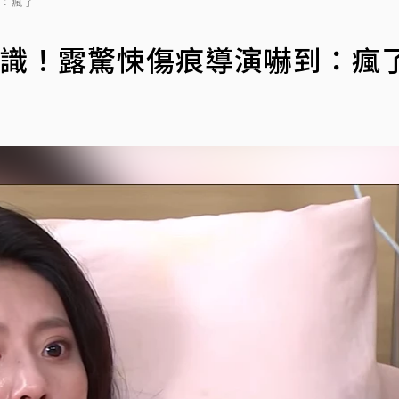
到：瘋了
意識！露驚悚傷痕導演嚇到：瘋