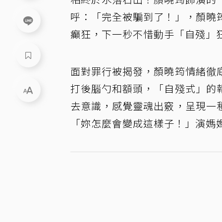
呼：「完全被騙到了！」，顏曉
癲狂，下一秒不惜動手「自殘」
面對罪行被揭發，顏曉筠情緒徹
打後腦勺和額頭，「自殘式」的
去意識，感覺靈魂出竅，呈現一
「妳怎麼會變成這樣子！」演媽