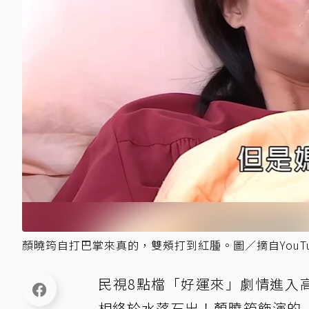
顏曉筠自打巴掌來真的，雙頰打到紅腫。圖／摘自YouTu
民視8點檔「好運來」劇情進入
相終於水落石出！顏曉筠飾演的