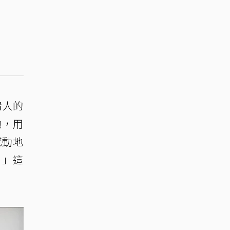
情人的
她，用
感動地
。」這