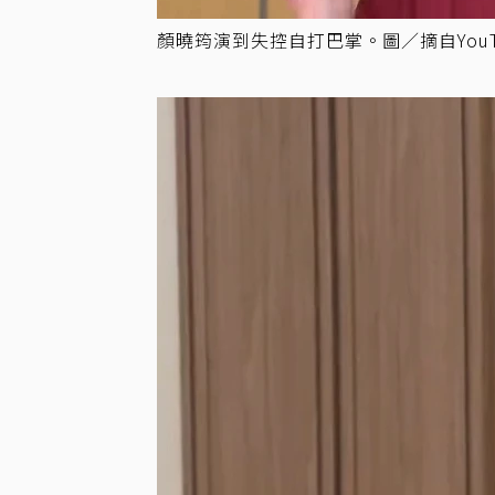
顏曉筠演到失控自打巴掌。圖／摘自YouT