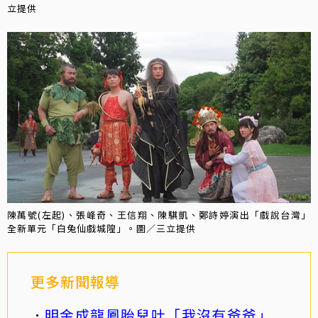
立提供
陳萬號(左起)、張峰奇、王信翔、陳騏凱、鄭詩婷演出「戲說台灣」
全新單元「白兔仙戲城隍」。圖／三立提供
更多新聞報導
明金成龍鳳胎兒吐「我沒有爸爸」