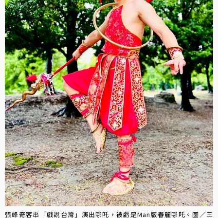
張峰奇客串「戲說台灣」演出哪吒，被虧是Man版春麗哪吒。圖／三