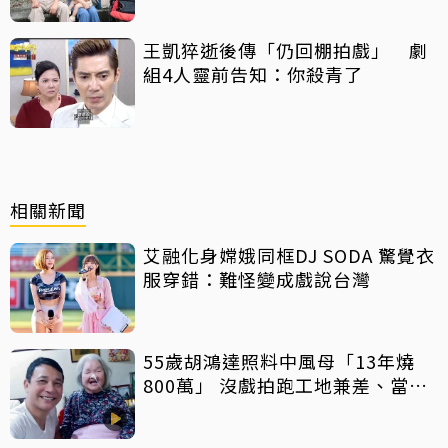
王凱猝逝後傳「仍回棚拍戲」 劇
組4人靈前告知：你殺青了
相關新聞
艾融化身嫦娥同框DJ SODA 驚覺衣
服穿錯：難怪變成戲說台灣
55歲胡鴻達照料中風母「13年燒
800萬」 沒戲拍跑工地兼差、當司
機