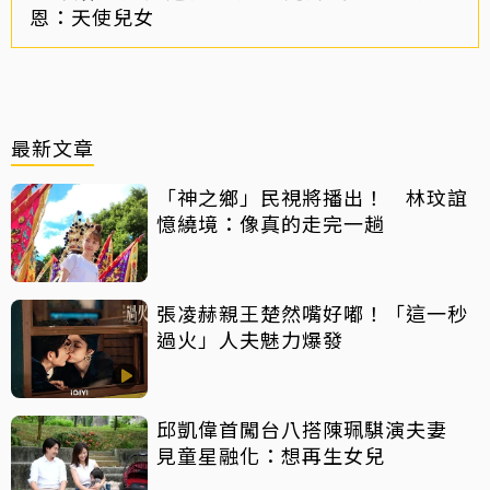
恩：天使兒女
最新文章
「神之鄉」民視將播出！ 林玟誼
憶繞境：像真的走完一趟
張凌赫親王楚然嘴好嘟！「這一秒
過火」人夫魅力爆發
邱凱偉首闖台八搭陳珮騏演夫妻
見童星融化：想再生女兒