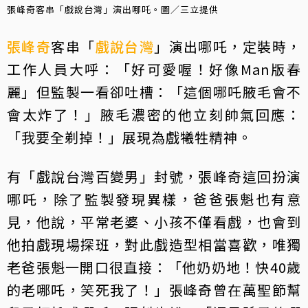
張峰奇客串「戲說台灣」演出哪吒。圖／三立提供
張峰奇
客串「
戲說台灣
」演出哪吒，定裝時，
工作人員大呼：「好可愛喔！好像Man版春
麗」但監製一看卻吐槽：「這個哪吒腋毛會不
會太炸了！」腋毛濃密的他立刻帥氣回應：
「我要全剃掉！」展現為戲犧牲精神。
有「戲說台灣百變男」封號，張峰奇這回扮演
哪吒，除了監製發現異樣，爸爸張魁也有意
見，他說，平常老婆、小孩不僅看戲，也會到
他拍戲現場探班，對此戲造型相當喜歡，唯獨
老爸張魁一開口很直接：「他奶奶地！快40歲
的老哪吒，笑死我了！」張峰奇曾在萬聖節幫