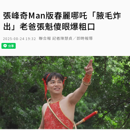
張峰奇Man版春麗哪吒「腋毛炸
出」老爸張魁傻眼爆粗口
聯合報 記者陳慧貞／即時報導
2025-08-24 19:32