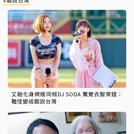
艾融化身嫦娥同框DJ SODA 驚覺衣服穿錯：
難怪變成戲說台灣