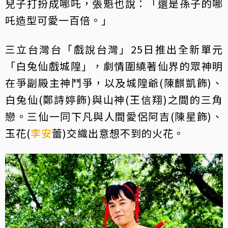
兒子打扮成哪吒，張魁也說：「還是孫子的哪
吒造型可愛一百倍。」
三立台灣台「戲說台灣」25日推出全新單元
「白兔仙戲城隍」，劇情圍繞著仙界的眾神明
在爭副殿主神鬥爭，以及城隍爺(陳麒凱飾)、
白兔仙(鄭詩婷飾)與山神(王信翔)之間的三角
戀。三仙一同下凡與人間愛侶阿吉(陳星飾)、
玉花(
李安
蕾)交織出意想不到的火花。