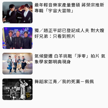
最年輕音樂家產量豐碩 蔣榮宗推新
專輯「宇宙大冒險」
獨／趙正平認已登記成人夫 對大嫂
好兄弟：只看到照片
氣候變遷 白羊挑戰「淨零」拍片 氣
象學家鄭明典現身
舞蹈家江青／我的死黨－佩佩