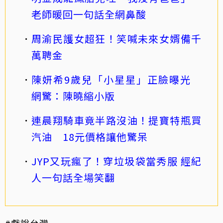
老師暖回一句話全網鼻酸
周渝民護女超狂！笑喊未來女婿備千
萬聘金
陳妍希9歲兒「小星星」正臉曝光
網驚：陳曉縮小版
連晨翔騎車竟半路沒油！提寶特瓶買
汽油 18元價格讓他驚呆
JYP又玩瘋了！穿垃圾袋當秀服 經紀
人一句話全場笑翻
#戲說台灣