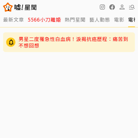
最新文章
5566小刀離婚
熱門星聞
藝人動態
電影
電
周杰倫遭影射「私生子」風波延燒！女主角劉若
雪首發聲
男星二度罹急性白血病！淚揭抗癌歷程：痛苦到
不想回想