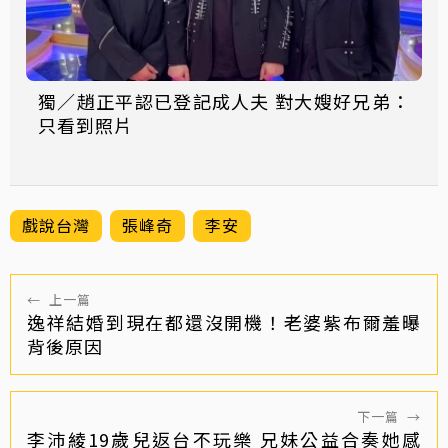
獨／趙正平認已登記成人夫 對大嫂好兄弟：
只看到照片
戲說台灣
張峰奇
李安
←
上一篇
逸祥結婚到現在都還沒開機！老婆紫布爾羞曝
背後原因
下一篇
→
李沛綾19歲兒返台不玩樂 兄妹公益合奏她感