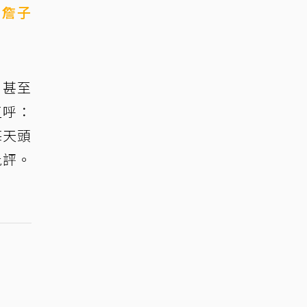
、
詹子
，甚至
直呼：
每天頭
批評。