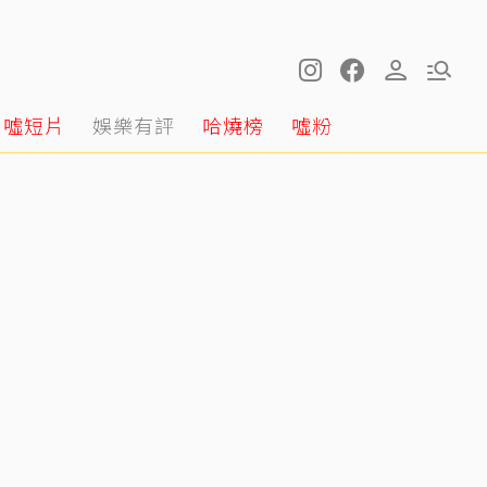
噓短片
娛樂有評
哈燒榜
噓粉