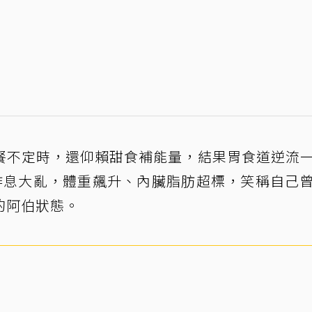
餐不定時，還仰賴甜食補能量，結果胃食道逆流
作息大亂，體重飆升、內臟脂肪超標，笑稱自己
的阿伯狀態。