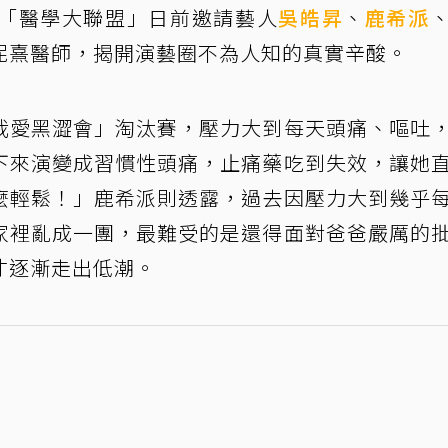
「醫學大聯盟」日前邀請藝人
吳皓昇
、
鹿希派
妮熹醫師，揭開演藝圈不為人知的真實辛酸。
我愛黑澀會」淘汰賽，壓力大到每天頭痛、嘔吐
下來演變成習慣性頭痛，止痛藥吃到失效，讓她
麼輕鬆！」鹿希派則透露，過去因壓力大到幾乎
家裡亂成一團，最難受的是還得面對爸爸嚴厲的
才逐漸走出低潮。