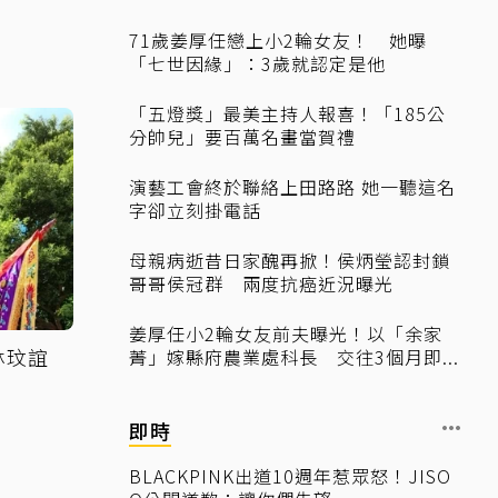
71歲姜厚任戀上小2輪女友！ 她曝
「七世因緣」：3歲就認定是他
「五燈獎」最美主持人報喜！「185公
分帥兒」要百萬名畫當賀禮
演藝工會終於聯絡上田路路 她一聽這名
字卻立刻掛電話
母親病逝昔日家醜再掀！侯炳瑩認封鎖
哥哥侯冠群 兩度抗癌近況曝光
姜厚任小2輪女友前夫曝光！以「余家
林玟誼
菁」嫁縣府農業處科長 交往3個月即...
即時
BLACKPINK出道10週年惹眾怒！JISO