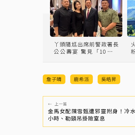
丫頭隨尪出席前警政署長
公公壽宴 驚見「10層高
巨型蛋糕」
詹子晴
鹿希派
吳皓昇
←
上一篇
金馬女配陳雪甄遭邪靈附身！冷
小時、勒頸吊掛險窒息