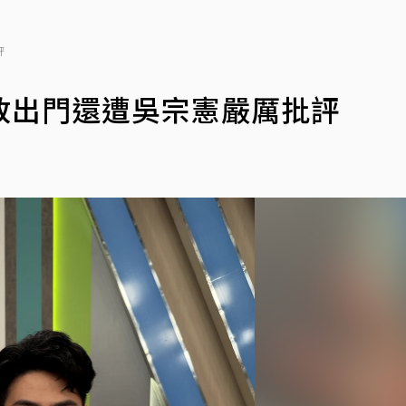
評
敢出門還遭吳宗憲嚴厲批評