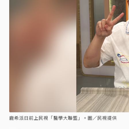
鹿希派日前上民視「醫學大聯盟」。圖／民視提供