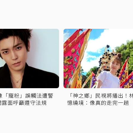
偶像「寵粉」誤觸法遭警
「神之鄉」民視將播出！
開露面呼籲遵守法規
憶繞境：像真的走完一趟