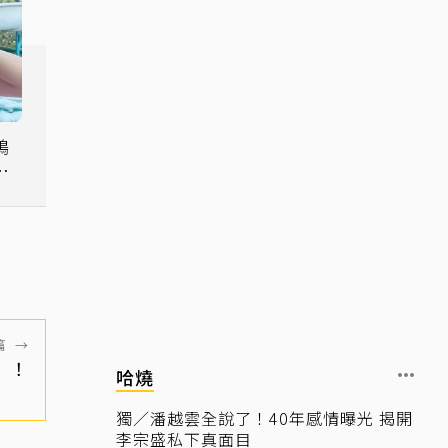
鴿
沒
篇
→
」！
哈燒
獨／潘越雲全說了！40年感情曝光 揭開
李宗盛私下真面目