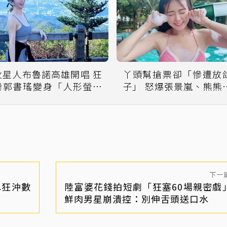
火星人布魯諾高雄開唱 狂
丫頭幫搶票卻「慘遭放
粉郭書瑤變身「人形螢光
子」 怒爆張景嵐、熊熊
棒」網轟：很干擾
付錢
下一
水狂沖數
陸富婆花錢拍短劇「狂塞60場親密戲
鮮肉男星崩潰控：別伸舌頭送口水