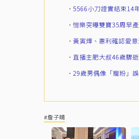
5566小刀證實結束1
愷樂突曝雙寶35周早
黃寅燁、惠利確認愛意
直播主肥大叔46歲驟
29歲男偶像「寵粉」
#詹子晴