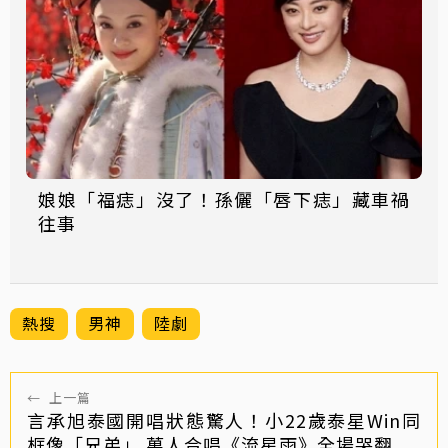
娘娘「福痣」沒了！孫儷「唇下痣」藏車禍
往事
熱搜
男神
陸劇
←
上一篇
言承旭泰國開唱狀態驚人！小22歲泰星Win同
框像「兄弟」 萬人合唱《流星雨》全場哭翻