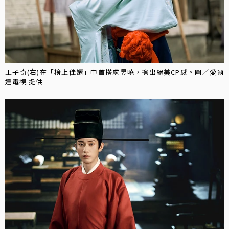
王子奇(右)在「榜上佳婿」中首搭盧昱曉，擦出絕美CP感。圖／愛爾
達電視 提供