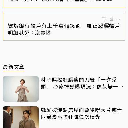
下一篇
→
被爆銀行帳戶有上千萬假哭窮 羅正怒曬帳戶
明細喊冤：沒賣慘
最新文章
林子熙揭尪腦瘤開刀後「一夕禿
頭」 心疼掉髮曝現況：像灰燼一直
飛走
韓瑜被爆缺席見面會後曬大片瘀青
射箭遭弓弦狂彈傷勢曝光