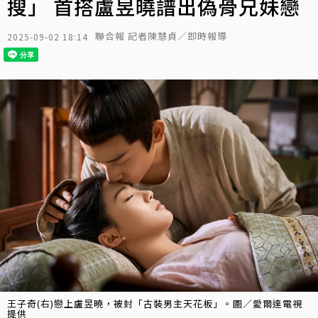
搜」 首搭盧昱曉譜出偽骨兄妹戀
聯合報 記者陳慧貞／即時報導
2025-09-02 18:14
王子奇(右)戀上盧昱曉，被封「古裝男主天花板」。圖／愛爾達電視
提供