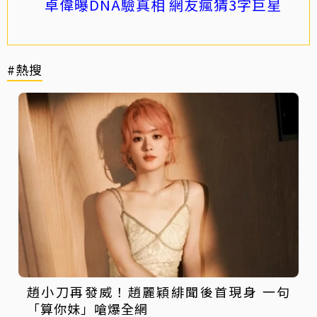
卓偉曝DNA驗真相 網友瘋猜3字巨星
#熱搜
趙小刀再發威！趙麗穎緋聞後首現身 一句
「算你妹」嗆爆全網