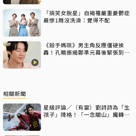
「搞笑女脫星」自揭罹嚴重憂鬱症
最慘1周沒洗澡：覺得不配
《殺手媽咪》男主角反應僵硬挨
轟！孔曉振揭鄭準元幕後緊張到
吐 評論家開砲：積極一點
相關新聞
星級評論／（有雷）劉詩詩為「生
孩子」降格！「一念關山」魔轉成
「癲劇」