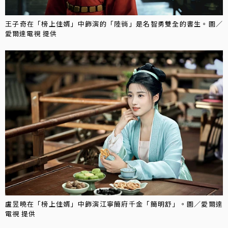
王子奇在「榜上佳婿」中飾演的「陸徜」是名智勇雙全的書生。圖／
愛爾達電視 提供
盧昱曉在「榜上佳婿」中飾演江寧簡府千金「簡明舒」。圖／愛爾達
電視 提供