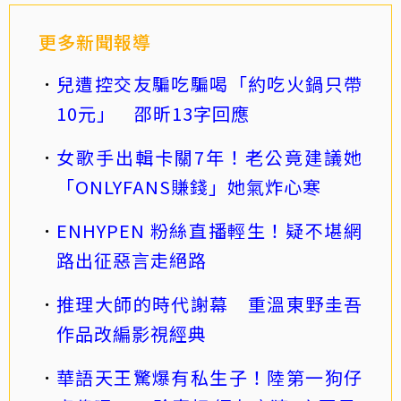
更多新聞報導
兒遭控交友騙吃騙喝「約吃火鍋只帶
10元」 邵昕13字回應
女歌手出輯卡關7年！老公竟建議她
「ONLYFANS賺錢」她氣炸心寒
ENHYPEN 粉絲直播輕生！疑不堪網
路出征惡言走絕路
推理大師的時代謝幕 重溫東野圭吾
作品改編影視經典
華語天王驚爆有私生子！陸第一狗仔