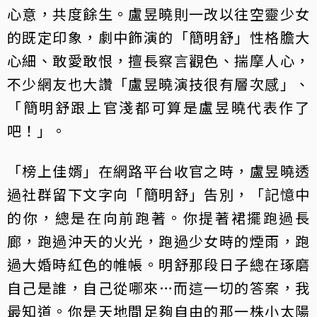
心意，共度餘生。盧昱曉則一改以往空靈少女
的既定印象，劇中飾演的「簡明舒」性格膽大
心細、敢愛敢恨，擅長察言觀色、揣摩人心，
不少網友也大讚「盧昱曉演技很有層次感」、
「簡明舒跟上官淺都可算是盧昱曉代表作了
吧！」。
「榜上佳婿」在網路平台收官之時，盧昱曉透
過社群留下文字向「簡明舒」告別，「記憶中
的你，總是在向前跑著。你提著裙擺跑過長
廊，跑過沖天的火光，跑過少女時的煙雨，跑
過大婚時紅色的帷帳。明舒那段日子總在琢磨
自己是誰，自己從哪來…而這一切的答案，我
最知道。你是天地間足夠自由的那一株小太陽