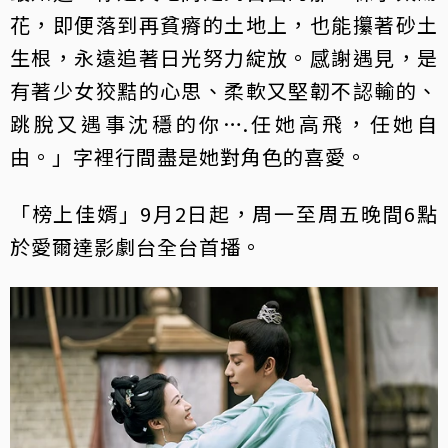
花，即便落到再貧瘠的土地上，也能攥著砂土
生根，永遠追著日光努力綻放。感謝遇見，是
有著少女狡黠的心思、柔軟又堅韌不認輸的、
跳脫又遇事沈穩的你….任她高飛，任她自
由。」字裡行間盡是她對角色的喜愛。
「榜上佳婿」9月2日起，周一至周五晚間6點
於愛爾達影劇台全台首播。