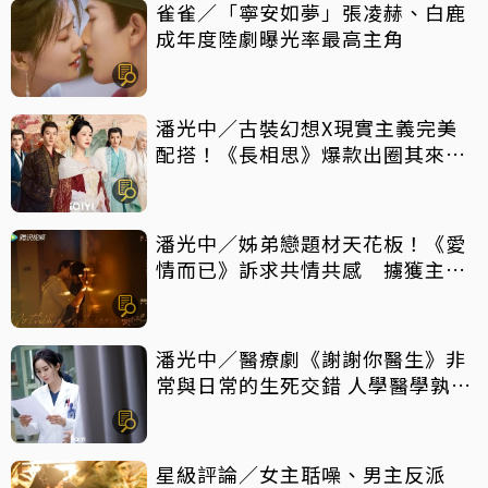
雀雀／「寧安如夢」張凌赫、白鹿
成年度陸劇曝光率最高主角
潘光中／古裝幻想X現實主義完美
配搭！《長相思》爆款出圈其來有
自
潘光中／姊弟戀題材天花板！《愛
情而已》訴求共情共感 擄獲主力
觀眾芳心
潘光中／醫療劇《謝謝你醫生》非
常與日常的生死交錯 人學醫學孰輕
孰重
星級評論／女主聒噪、男主反派