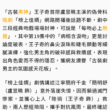
「古裝
男神
」王子奇首搭盧昱曉主演的偽骨科
陸劇
「榜上佳婿」網路開播後話題不斷，劇中
三段經典吻戲場場封神，可說是「每吻必上
熱
搜
」，其中第19集中的「病榻含淚吻」更是討
論度破表，王子奇的鼻尖淚珠和睫毛顫動等細
膩演繹，強化男主角的破碎感與救贖感，表現
出角色愛而不得的隱忍，獲網友讚譽「古裝劇
男主的氛圍感天花板」。
「榜上佳婿」劇情講述江寧簡府千金「簡明舒
（盧昱曉 飾）」意外落崖失憶，因而躲過滅門
慘案，並獲心上人「陸徜（王子奇 飾）」救
助，兩人歷經險阻，攜手對抗風雨，最終確認