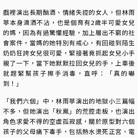
戲裡演出長期酗酒、情緒失控的女人，但林雨
葶本身滴酒不沾，也是個育有2歲半可愛女兒
的媽，因為有過驚懼經驗，加上層出不窮的社
會案件，當媽的她特別有戒心，有回碰到陌生
奶奶狂誇女兒很可愛，緊接著竟抓起女兒小手
親了一下，當下她默默拉回女兒的手，上車後
就趕緊幫孩子擦手消毒，直呼：「真的嚇
到！」
「我們六個」中，林雨葶演出的地獄小三篇幅
不多，但她演出「秋鳳」的荒腔走板，也演出
角色求愛不得的空虛孤寂感，關於原型對六個
孩子的父母痛下毒手，包括熱水燙死正宮、電