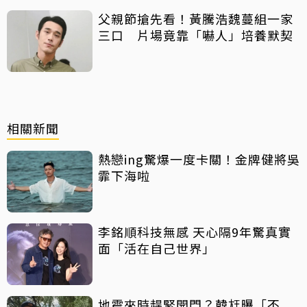
父親節搶先看！黃騰浩魏蔓組一家
三口 片場竟靠「嚇人」培養默契
相關新聞
熱戀ing驚爆一度卡關！金牌健將吳
霏下海啦
李銘順科技無感 天心隔9年驚真實
面「活在自己世界」
地震來時趕緊開門？韓尪曝「不