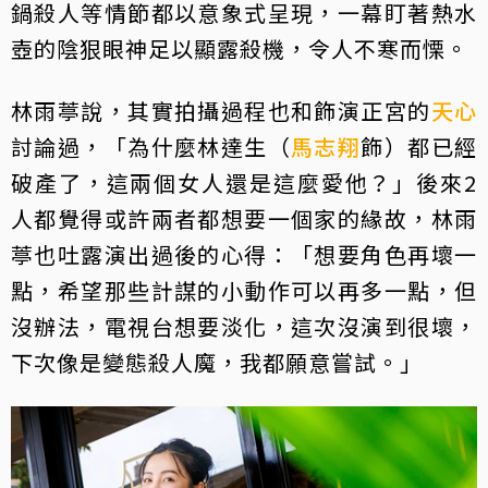
鍋殺人等情節都以意象式呈現，一幕盯著熱水
壺的陰狠眼神足以顯露殺機，令人不寒而慄。
林雨葶說，其實拍攝過程也和飾演正宮的
天心
討論過，「為什麼林達生（
馬志翔
飾）都已經
破產了，這兩個女人還是這麼愛他？」後來2
人都覺得或許兩者都想要一個家的緣故，林雨
葶也吐露演出過後的心得：「想要角色再壞一
點，希望那些計謀的小動作可以再多一點，但
沒辦法，電視台想要淡化，這次沒演到很壞，
下次像是變態殺人魔，我都願意嘗試。」