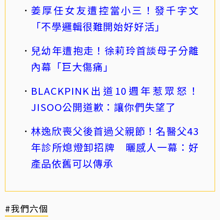
姜厚任女友遭控當小三！發千字文
「不學邏輯很難開始好好活」
兒幼年遭抱走！徐莉玲首談母子分離
內幕「巨大傷痛」
BLACKPINK出道10週年惹眾怒！
JISOO公開道歉：讓你們失望了
林逸欣喪父後首過父親節！名醫父43
年診所熄燈卸招牌 曬感人一幕：好
產品依舊可以傳承
#我們六個