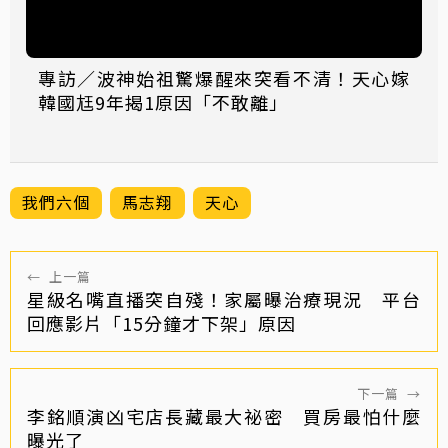
專訪／波神始祖驚爆醒來突看不清！天心嫁
韓國尪9年揭1原因「不敢離」
我們六個
馬志翔
天心
←
上一篇
星級名嘴直播突自殘！家屬曝治療現況 平台
回應影片「15分鐘才下架」原因
下一篇
→
李銘順演凶宅店長藏最大祕密 買房最怕什麼
曝光了