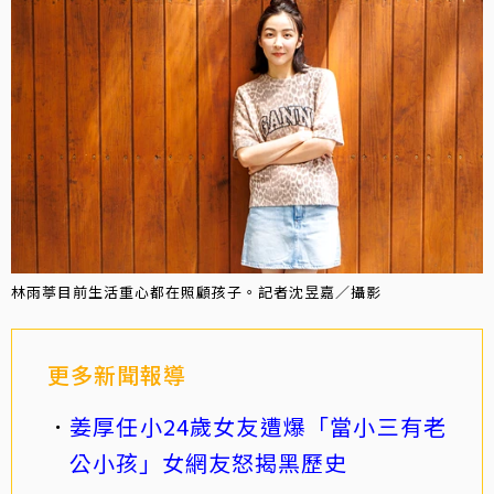
林雨葶目前生活重心都在照顧孩子。記者沈昱嘉／攝影
更多新聞報導
姜厚任小24歲女友遭爆「當小三有老
公小孩」女網友怒揭黑歷史