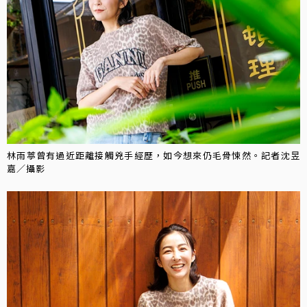
林雨葶曾有過近距離接觸兇手經歷，如今想來仍毛骨悚然。記者沈昱
嘉／攝影