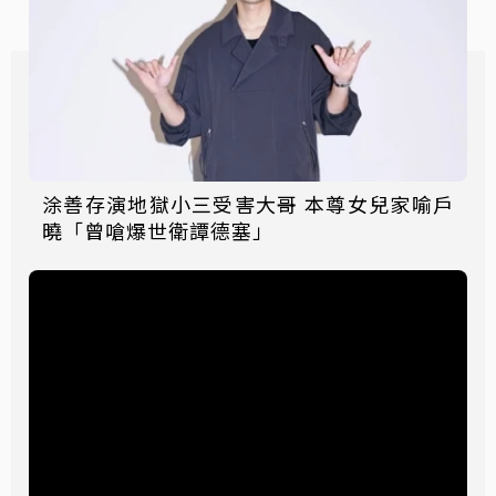
涂善存演地獄小三受害大哥 本尊女兒家喻戶
曉「曾嗆爆世衛譚德塞」