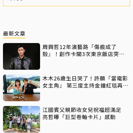
最新文章
周興哲12年演藝路「傷痕成了
殼」！創作卡關3次東京飯店突找
回靈感
木木26歲生日哭了！許願「當電影
女主角」 第三度主持金鐘紅毯再喊
話
江國賓父親節收女兒祝福超滿足
亮哲曝「巨型卷軸卡片」感動