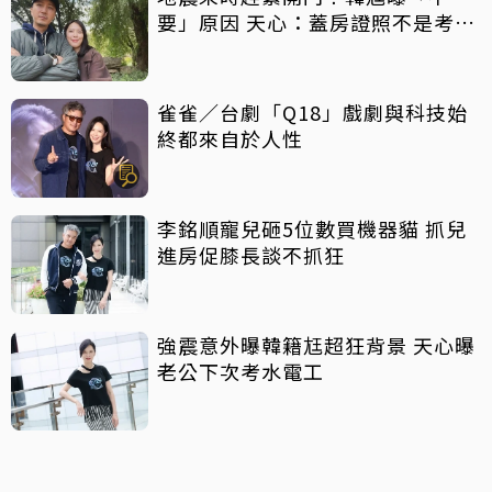
要」原因 天心：蓋房證照不是考假
的
雀雀／台劇「Q18」戲劇與科技始
終都來自於人性
李銘順寵兒砸5位數買機器貓 抓兒
進房促膝長談不抓狂
強震意外曝韓籍尪超狂背景 天心曝
老公下次考水電工