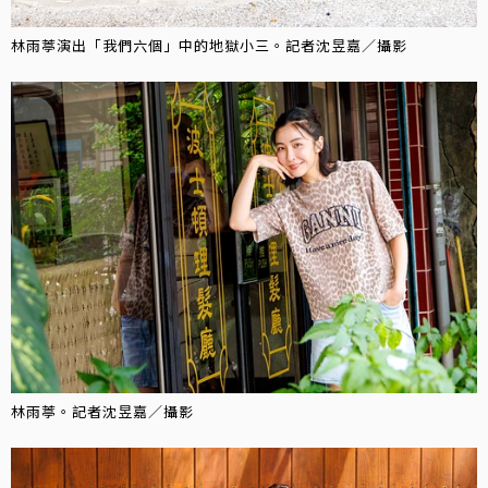
林雨葶演出「我們六個」中的地獄小三。記者沈昱嘉／攝影
林雨葶。記者沈昱嘉／攝影