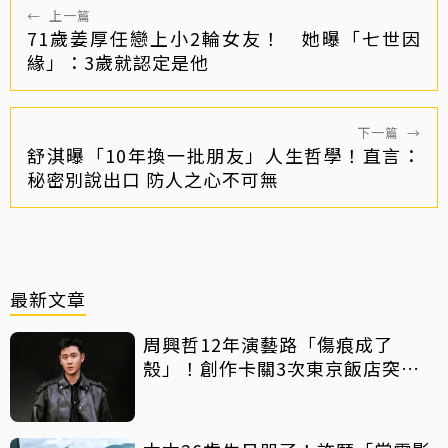
←
上一篇
71歲姜厚任戀上小2輪女友！ 她曝「七世因
緣」：3歲就認定是他
下一篇
→
舒淇曝「10年換一批朋友」人生哲學！直言：
秘密別說出口 防人之心不可無
最新文章
周興哲12年演藝路「傷痕成了
殼」！創作卡關3次東京飯店突找
回靈感