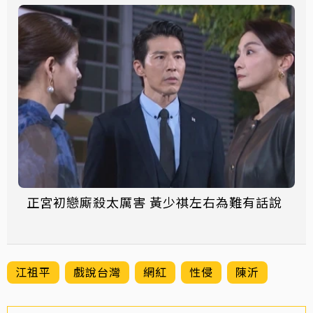
正宮初戀廝殺太厲害 黃少祺左右為難有話說
江祖平
戲說台灣
網紅
性侵
陳沂