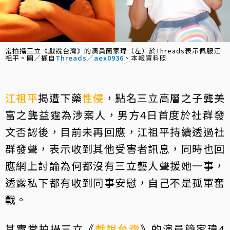
常拍攝三立《戲說台灣》的演員簡家瑋（左）於Threads表示佩服江
祖平。圖／擷自
Threads／aex0936
、本報資料照
江祖平
揭遭下藥
性侵
，點名三立高層之子龔美
富之龔益霆為涉案人，男方4日首度於社群發
文否認後，目前未再回應，江祖平持續透過社
群發聲，表示收到其他受害者訊息，同時也回
應網上討論為何都沒有三立藝人聲援她一事，
透露私下都有收到同事安慰，自己不是孤軍奮
戰。
其實常拍攝三立《
戲說台灣
》的演員簡家瑋4