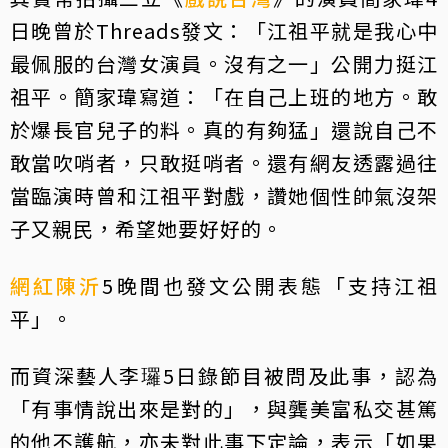
日晚曾於Threads發文：「江祖平就是我心中
最佩服的台灣女演員。沒有之一」公開力挺江
祖平。簡家瑋寫道：「在自己上班的地方。敢
於爆長官兒子的料。真的有夠猛」還說自己不
敢當吹哨者，只敢挺哨者。還有網友透露過往
當臨演時曾和江祖平對戲，讚她個性帥氣沒架
子又親民，希望她要好好的。
網紅
陳沂
5晚間也發文公開表態「支持江祖
平」。
而資深藝人李㼈5日錄節目被問及此事，認為
「有事情說出來是對的」，與龔美富私交甚篤
的他不護航，亦未對此事下定論，表示「如果