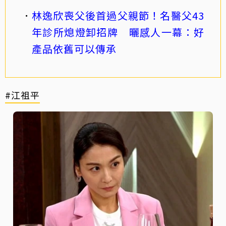
林逸欣喪父後首過父親節！名醫父43
年診所熄燈卸招牌 曬感人一幕：好
產品依舊可以傳承
#江祖平