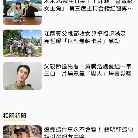
木木26歲生日哭了！許願「當電影
女主角」 第三度主持金鐘紅毯再喊
話
江國賓父親節收女兒祝福超滿足
亮哲曝「巨型卷軸卡片」感動
父親節搶先看！黃騰浩魏蔓組一家
三口 片場竟靠「嚇人」培養默契
相關新聞
選完這件事永不會變！ 鍾明軒這句
話引發網友共鳴