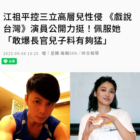
江祖平控三立高層兒性侵 《戲說
台灣》演員公開力挺！佩服她
「敢爆長官兒子料有夠猛」
噓！星聞 編輯Shh／綜合報導
2025-09-06 10:25