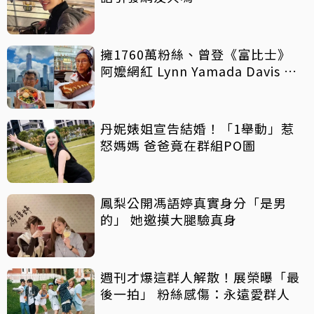
擁1760萬粉絲、曾登《富比士》
阿嬤網紅 Lynn Yamada Davis 驚
傳病逝
丹妮婊姐宣告結婚！「1舉動」惹
怒媽媽 爸爸竟在群組PO圖
鳳梨公開馮語婷真實身分「是男
的」 她邀摸大腿驗真身
週刊才爆這群人解散！展榮曝「最
後一拍」 粉絲感傷：永遠愛群人