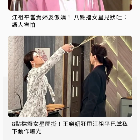
江祖平當貴婦耍傲嬌！ 八點擋女星見狀吐：
讓人害怕
8點檔爆女星開撕！王樂妍狂甩江祖平巴掌私
下動作曝光