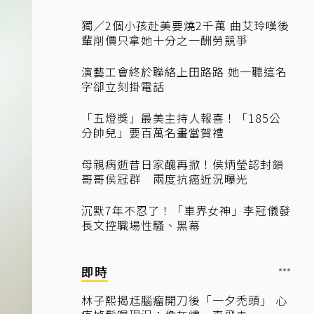
獨／2個小孩赴美要燒2千萬 曲艾玲嘆後
輩削價只拿她十分之一酬勞競爭
演藝工會終於聯絡上田路路 她一聽這名
字卻立刻掛電話
「五燈獎」最美主持人報喜！「185公
分帥兒」要百萬名畫當賀禮
母親病逝昔日家醜再掀！侯炳瑩認封鎖
哥哥侯冠群 兩度抗癌近況曝光
沉默7年不忍了！「車界女神」李冠儀發
長文控職場性騷、黑幕
即時
林子熙揭尪腦瘤開刀後「一夕禿頭」 心