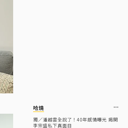
哈燒
獨／潘越雲全說了！40年感情曝光 揭開
李宗盛私下真面目