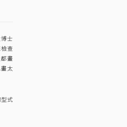
大博士
來檢查
人都畫
己畫太
何型式