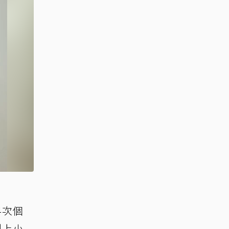
4次個
剛上小