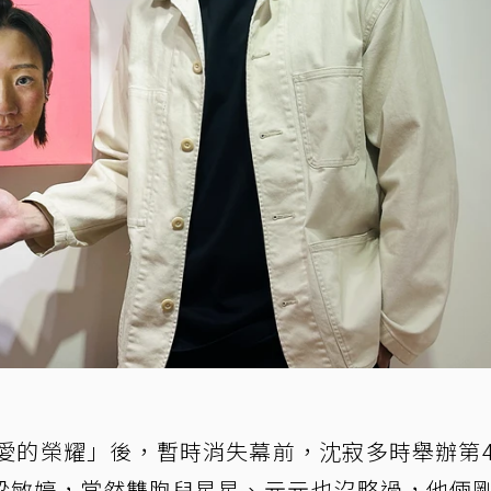
「愛的榮耀」後，暫時消失幕前，沈寂多時舉辦第
梁敏婷，當然雙胞兒星星、元元也沒略過，他倆