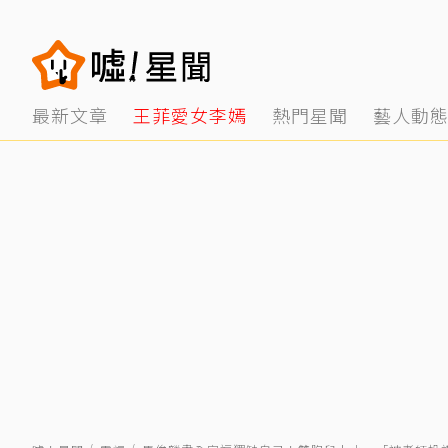
最新文章
王菲愛女李嫣
熱門星聞
藝人動