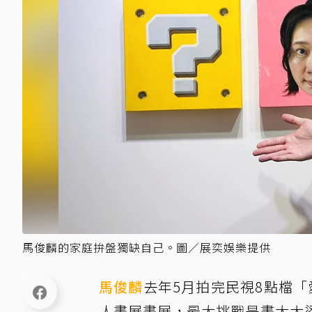
馬俊麟的家庭拚盤獨缺自己。圖／展奕娛樂提供
馬俊麟
去年5月拍完民視8點檔
人畫展畫展，最大挑戰是畫太太