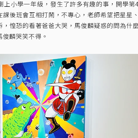
剛上小學一年級，發生了許多有趣的事，開學第
在課後班會互相打鬧，不專心，老師希望把星星
訴，惶恐的看著爸爸大哭，馬俊麟疑惑的問為什
馬俊麟哭笑不得。