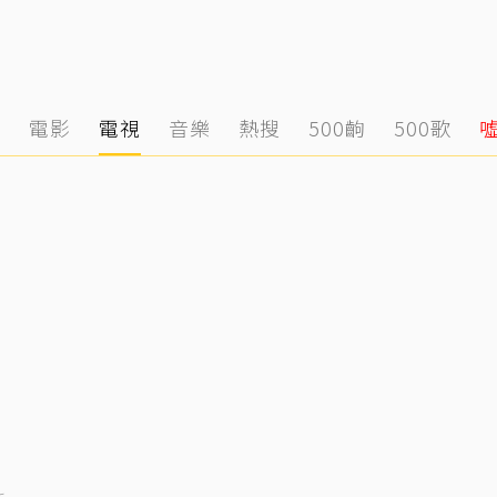
態
電影
電視
音樂
熱搜
500齣
500歌