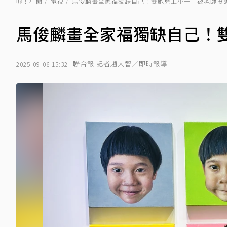
噓！星聞
電視
馬俊麟畫全家福獨缺自己！雙胞兒上小一「被老師投
馬俊麟畫全家福獨缺自己！
聯合報 記者趙大智／即時報導
2025-09-06 15:32