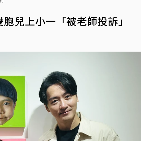
訴」
雙胞兒上小一「被老師投訴」