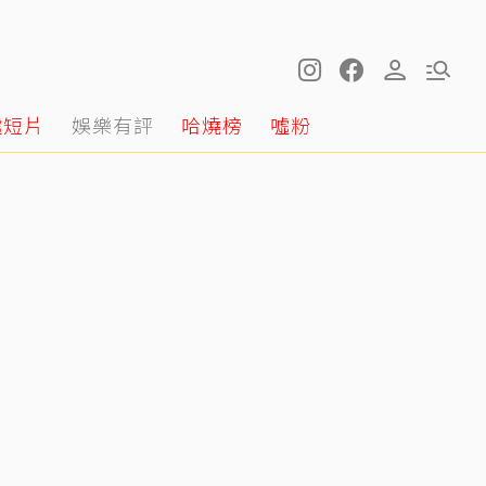
噓短片
娛樂有評
哈燒榜
噓粉