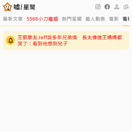
最新文章
5566小刀離婚
熱門星聞
藝人動態
電影
電
王凱摯友Jeff談多年兄弟情 長太像連王媽媽都
哭了：看到他想到兒子
與台玻千金結婚12年被爆離婚 小刀認了！證實：
陳妍希9歲兒「小星星」長大了！正臉曝光 網
已分開一陣子
驚：陳曉縮小版