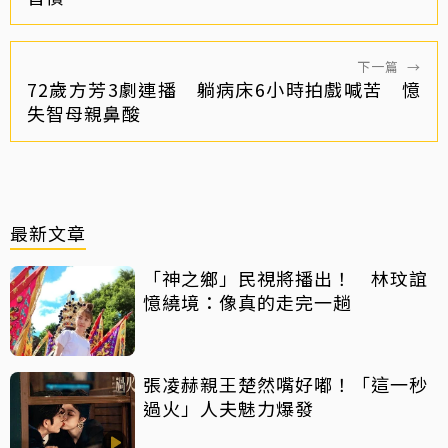
下一篇
→
72歲方芳3劇連播 躺病床6小時拍戲喊苦 憶
失智母親鼻酸
最新文章
「神之鄉」民視將播出！ 林玟誼
憶繞境：像真的走完一趟
張凌赫親王楚然嘴好嘟！「這一秒
過火」人夫魅力爆發