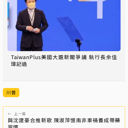
TaiwanPlus美國大選新聞爭議 執行長余佳
璋記過
川普
←
上一篇
與沈建豪合推新歌 陳淑萍憶南非車禍養成帶藥
習慣