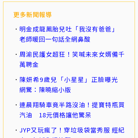
更多新聞報導
明金成龍鳳胎兒吐「我沒有爸爸」
老師暖回一句話全網鼻酸
周渝民護女超狂！笑喊未來女婿備千
萬聘金
陳妍希9歲兒「小星星」正臉曝光
網驚：陳曉縮小版
連晨翔騎車竟半路沒油！提寶特瓶買
汽油 18元價格讓他驚呆
JYP又玩瘋了！穿垃圾袋當秀服 經紀