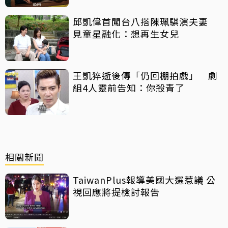
邱凱偉首闖台八搭陳珮騏演夫妻
見童星融化：想再生女兒
王凱猝逝後傳「仍回棚拍戲」 劇
組4人靈前告知：你殺青了
相關新聞
TaiwanPlus報導美國大選惹議 公
視回應將提檢討報告