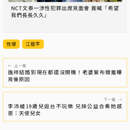
NCT文泰一涉性犯罪出席見面會 竟喊「希望
我們長長久久」
性侵
江祖平
←
上一篇
逸祥結婚到現在都還沒開機！老婆紫布爾羞曝
背後原因
下一篇
→
李沛綾19歲兒返台不玩樂 兄妹公益合奏她感
恩：天使兒女