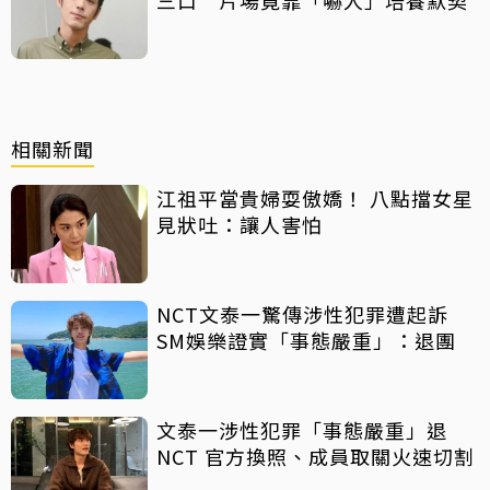
三口 片場竟靠「嚇人」培養默契
相關新聞
江祖平當貴婦耍傲嬌！ 八點擋女星
見狀吐：讓人害怕
NCT文泰一驚傳涉性犯罪遭起訴
SM娛樂證實「事態嚴重」：退團
文泰一涉性犯罪「事態嚴重」退
NCT 官方換照、成員取關火速切割