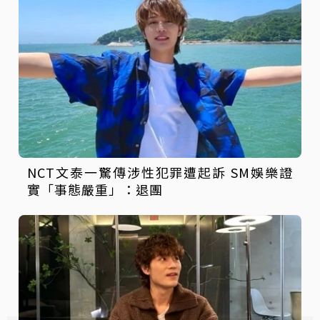
NCT文泰一驚傳涉性犯罪遭起訴 SM娛樂證
實「事態嚴重」：退團