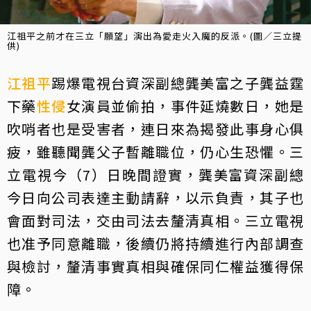
江祖平之前才在三立「願望」演出為愛走火入魔的反派。(圖／三立提
供)
江祖平
踢爆電視台資深副總龔美富之子龔益霆
下藥
性侵
女演員並偷拍，事件延燒數日，她是
吹哨者也是受害者，連日來為揭發此事身心俱
疲，雖聽聞龔父子暫離職位，仍心生恐懼。三
立電視今（7）日晚間證實，龔美富資深副總
今日向公司表達主動請辭，以示負責，其子也
會面對司法，交由司法去釐清真相。三立電視
也准予同意離職，後續仍將持續進行內部調查
與檢討，釐清事實真相與確保同仁權益獲得保
障。