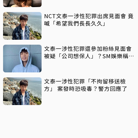
NCT文泰一涉性犯罪出席見面會 竟
喊「希望我們長長久久」
文泰一涉性犯罪還參加粉絲見面會
被疑「公司想保人」？SM娛樂稱8
月中旬才知情
文泰一涉性犯罪「不拘留移送檢
方」 案發時恐吸毒？警方回應了