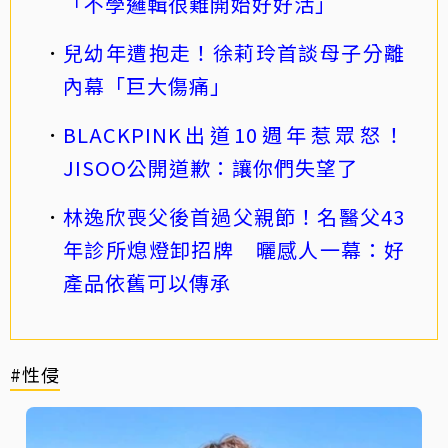
「不學邏輯很難開始好好活」
兒幼年遭抱走！徐莉玲首談母子分離
內幕「巨大傷痛」
BLACKPINK出道10週年惹眾怒！
JISOO公開道歉：讓你們失望了
林逸欣喪父後首過父親節！名醫父43
年診所熄燈卸招牌 曬感人一幕：好
產品依舊可以傳承
#性侵