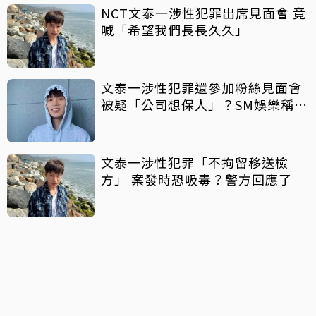
NCT文泰一涉性犯罪出席見面會 竟
喊「希望我們長長久久」
文泰一涉性犯罪還參加粉絲見面會
被疑「公司想保人」？SM娛樂稱8
月中旬才知情
文泰一涉性犯罪「不拘留移送檢
方」 案發時恐吸毒？警方回應了