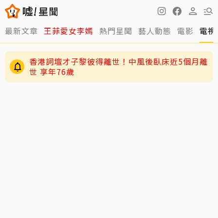
最新文章
王菲愛女李嫣
熱門星聞
藝人動態
電影
電視
香港詞壇才子黎彼得離世！中風後臥床近5個月離
世 享年76歲