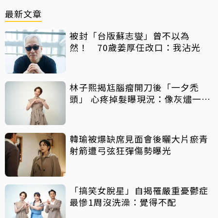
最新文章
被封「台版蘇志燮」曾不以為
然！ 70歲姜厚任改口：我沾光
林子熙揭尪腦瘤開刀後「一夕禿
頭」 心疼掉髮曝現況：像灰燼一直
飛走
韓瑜被爆缺席見面會後曬大片瘀青
射箭遭弓弦狂彈傷勢曝光
「搞笑女脫星」自揭罹嚴重憂鬱症
最慘1周沒洗澡：覺得不配