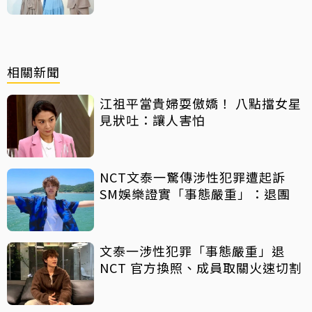
相關新聞
江祖平當貴婦耍傲嬌！ 八點擋女星
見狀吐：讓人害怕
NCT文泰一驚傳涉性犯罪遭起訴
SM娛樂證實「事態嚴重」：退團
文泰一涉性犯罪「事態嚴重」退
NCT 官方換照、成員取關火速切割