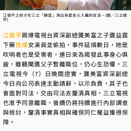
江祖平之前才在三立「願望」演出為愛走火入魔的反派。(圖／三立提
供)
江祖平
踢爆電視台資深副總龔美富之子龔益霆
下藥
性侵
女演員並偷拍，事件延燒數日，她是
吹哨者也是受害者，連日來為揭發此事身心俱
疲，雖聽聞龔父子暫離職位，仍心生恐懼。三
立電視今（7）日晚間證實，龔美富資深副總
今日向公司表達主動請辭，以示負責，其子也
會面對司法，交由司法去釐清真相。三立電視
也准予同意離職，後續仍將持續進行內部調查
與檢討，釐清事實真相與確保同仁權益獲得保
障。