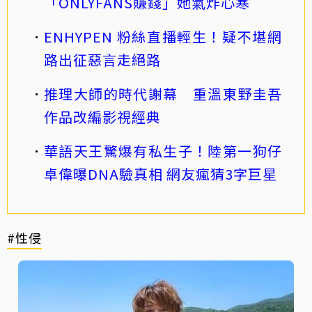
「ONLYFANS賺錢」她氣炸心寒
ENHYPEN 粉絲直播輕生！疑不堪網
路出征惡言走絕路
推理大師的時代謝幕 重溫東野圭吾
作品改編影視經典
華語天王驚爆有私生子！陸第一狗仔
卓偉曝DNA驗真相 網友瘋猜3字巨星
#性侵