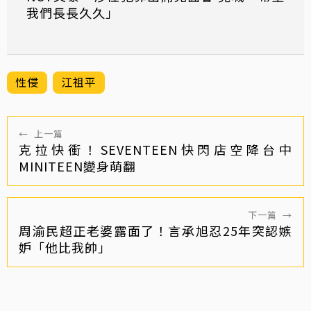
我們長長久久」
性侵
江祖平
←
上一篇
克拉快衝！SEVENTEEN快閃店空降台中
MINITEEN變身萌翻
下一篇
→
周渝民超正老婆露面了！言承旭忍25年突認嫉
妒「他比我帥」