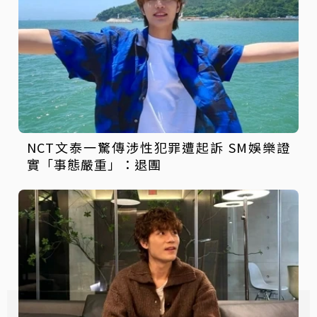
NCT文泰一驚傳涉性犯罪遭起訴 SM娛樂證
實「事態嚴重」：退團