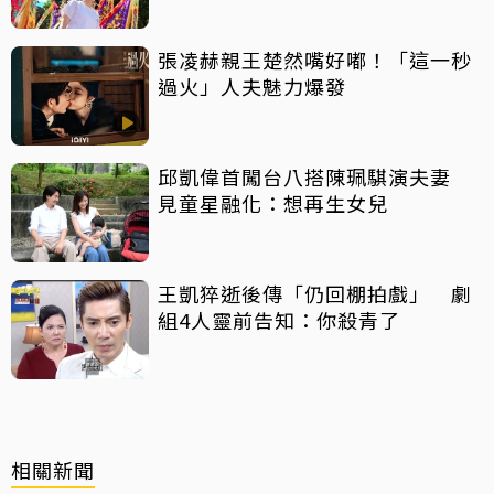
張凌赫親王楚然嘴好嘟！「這一秒
過火」人夫魅力爆發
邱凱偉首闖台八搭陳珮騏演夫妻
見童星融化：想再生女兒
王凱猝逝後傳「仍回棚拍戲」 劇
組4人靈前告知：你殺青了
相關新聞