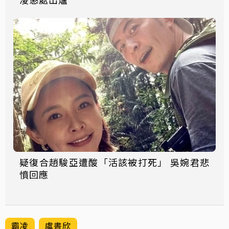
疑復合趙駿亞遭酸「活該被打死」 吳婉君悲
憤回應
霸凌
虞書欣