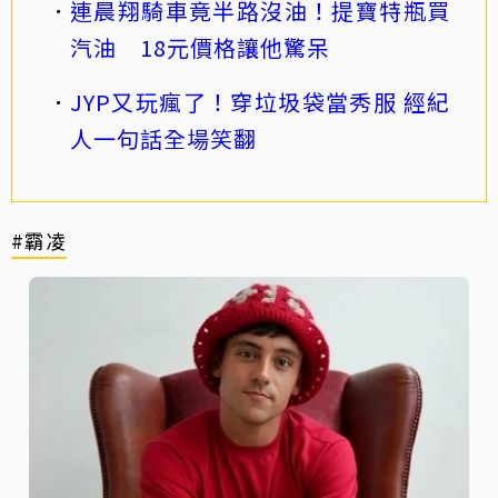
連晨翔騎車竟半路沒油！提寶特瓶買
汽油 18元價格讓他驚呆
JYP又玩瘋了！穿垃圾袋當秀服 經紀
人一句話全場笑翻
#霸凌