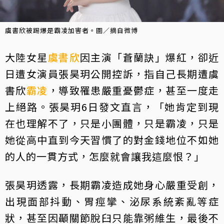
虞書欣被踢爆是霸凌加害者。圖／摘自微博
大陸女星
虞書欣
因主演「蒼蘭訣」爆紅，卻近
日遭女演員張昊玥公開控訴，指自己長期遭虞
書欣
霸凌
，導致罹患嚴重憂鬱症，甚至一度走
上絕路。張昊玥6日發文直言，「她肯定到現
在也理解不了，只是小團體，只是霸凌，只是
她從高中直到今天習慣了的對金錢地位不如她
的人的一貫方式，怎麼就會讓我這麼恨？」
張昊玥透露，長期霸凌造成她身心嚴重受創，
出現面部抖動、胃痙攣、泌尿系統紊亂等症
狀，甚至因顳關節脫臼只能靠粥維生，最後不