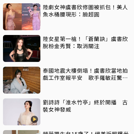
陸劇女神虞書欣修圖被抓包！美人
魚水桶腰現形：臉超圓
陸女星第一槍！「蒼蘭訣」虞書欣
脫粉金秀賢：取消關注
泰國地震大樓倒塌！虞書欣當地拍
戲工作室報平安 歌手羅敏莊驚
喊：好害怕！
劉詩詩「淮水竹亭」終於開播 古
裝女神發威
趙薇獨生女15歲了！絕美近照曝光