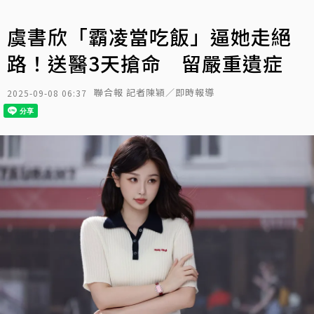
虞書欣「霸凌當吃飯」逼她走絕
路！送醫3天搶命 留嚴重遺症
聯合報 記者陳穎／即時報導
2025-09-08 06:37