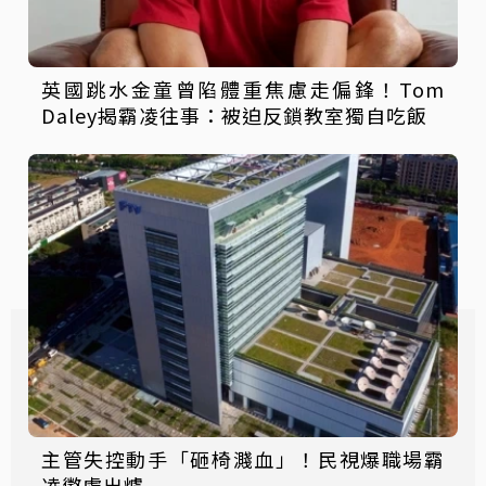
英國跳水金童曾陷體重焦慮走偏鋒！Tom
Daley揭霸凌往事：被迫反鎖教室獨自吃飯
主管失控動手「砸椅濺血」！民視爆職場霸
凌懲處出爐