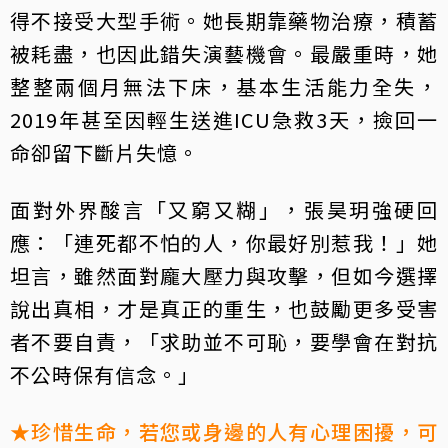
得不接受大型手術。她長期靠藥物治療，積蓄
被耗盡，也因此錯失演藝機會。最嚴重時，她
整整兩個月無法下床，基本生活能力全失，
2019年甚至因輕生送進ICU急救3天，撿回一
命卻留下斷片失憶。
面對外界酸言「又窮又糊」，張昊玥強硬回
應：「連死都不怕的人，你最好別惹我！」她
坦言，雖然面對龐大壓力與攻擊，但如今選擇
說出真相，才是真正的重生，也鼓勵更多受害
者不要自責，「求助並不可恥，要學會在對抗
不公時保有信念。」
★珍惜生命，若您或身邊的人有心理困擾，可