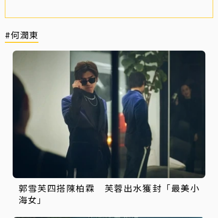
#何潤東
郭雪芙四搭陳柏霖 芙蓉出水獲封「最美小
海女」