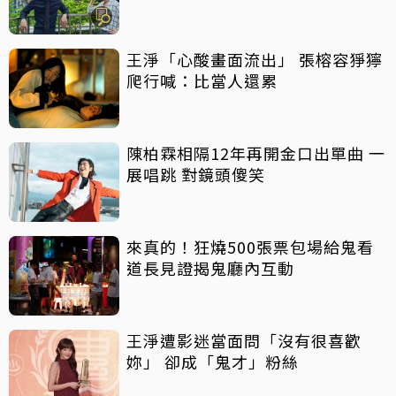
王淨「心酸畫面流出」 張榕容猙獰
爬行喊：比當人還累
陳柏霖相隔12年再開金口出單曲 一
展唱跳 對鏡頭傻笑
來真的！狂燒500張票包場給鬼看
道長見證揭鬼廳內互動
王淨遭影迷當面問「沒有很喜歡
妳」 卻成「鬼才」粉絲