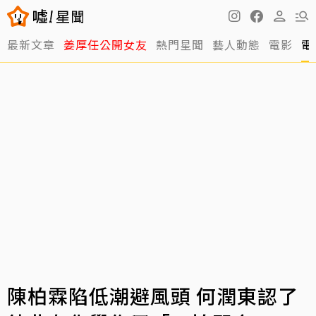
最新文章
姜厚任公開女友
熱門星聞
藝人動態
電影
電
陳柏霖陷低潮避風頭 何潤東認了