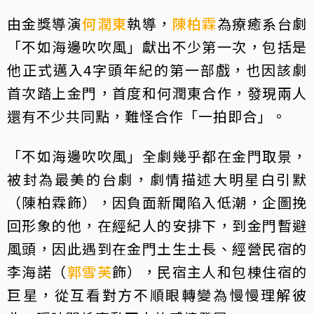
由金獎導演
何潤東
執導，
陳柏霖
為療癒系台劇
「不如海邊吹吹風」獻出不少第一次，包括是
他正式邁入4字頭年紀的第一部戲，也因該劇
首次踏上金門，首度和何潤東合作，發現兩人
還有不少共同點，難怪合作「一拍即合」。
「不如海邊吹吹風」全劇幾乎都在金門取景，
被封為最美的台劇，劇情描述大明星白引默
（陳柏霖飾），因負面新聞陷入低潮，企圖挽
回形象的他，在經紀人的安排下，到金門暫避
風頭，因此遇到在金門土生土長、經營民宿的
李海諾（
郭雪芙
飾），民宿主人和包棟住宿的
巨星，從互看對方不順眼轉變為慢慢理解彼