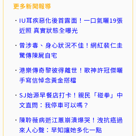
更多新聞報導
IU耳疾惡化後首露面！一口氣曬19張
近照 真實狀態全曝光
曾涉毒、身心狀況不佳！網紅裴仁圭
驚傳陳屍自宅
港樂傳奇黎彼得離世！歌神許冠傑曬
手寫信悼念黃金搭檔
SJ始源早餐店打卡！親民「碰拳」中
文直問：我停車可以嗎？
陳聆薇病逝江蕙崩潰爆哭！洩抗癌過
來人心聲：早知讓她多化一點