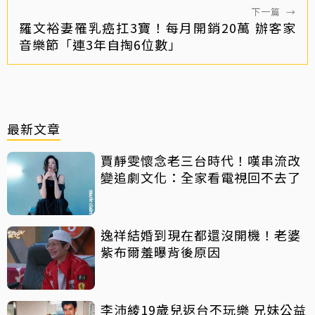
下一篇
→
羅文裕妻罹乳癌扛3寶！每月開銷20萬 辦客家
音樂節「連3年自掏6位數」
最新文章
賈靜雯懷念老三台時代！嘆串流改
變追劇文化：全家看電視回不去了
逸祥結婚到現在都還沒開機！老婆
紫布爾羞曝背後原因
李沛綾19歲兒返台不玩樂 兄妹公益