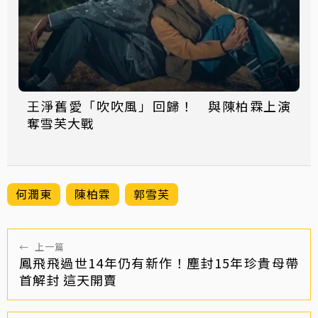
王淨舊愛「吹吹風」回歸！ 與陳柏霖上演
奪雪芙大戰
何潤東
陳柏霖
郭雪芙
←
上一篇
鳳飛飛過世14年仍有新作！塵封15年珍貴母帶
首解封 這天開賣