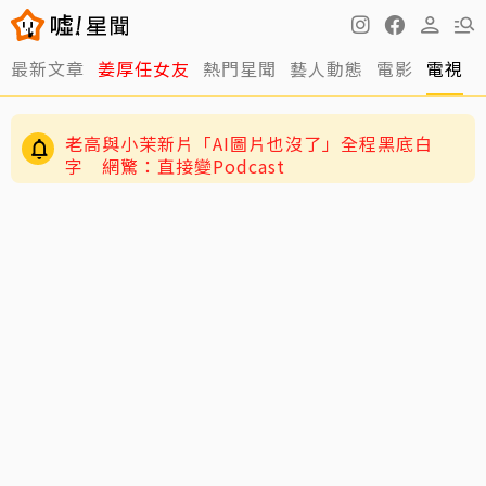
最新文章
姜厚任女友
熱門星聞
藝人動態
電影
電視
老高與小茉新片「AI圖片也沒了」全程黑底白
字 網驚：直接變Podcast
謝忻憶2019不倫戀風波！工作瞬間歸零 認「咎
由自取」吐心聲