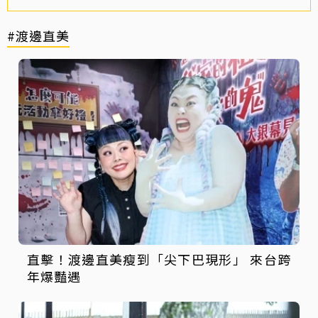
#渡邊直美
直擊！渡邊直美瘦到「尖下巴現形」 來台跨
年爆豔遇