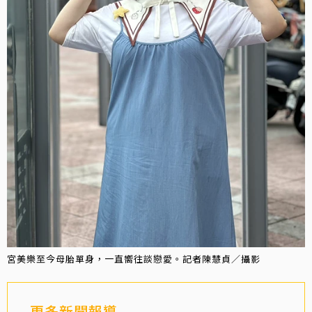
宮美樂至今母胎單身，一直嚮往談戀愛。記者陳慧貞／攝影
更多新聞報導