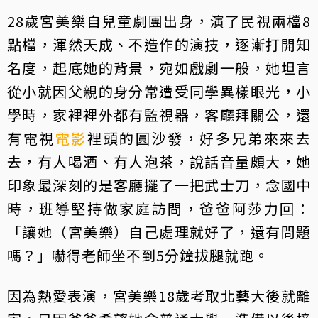
28歲宮美樂自兒童劇團出身，演了民視兩檔8
點檔，渾然天成、不造作的演技，逐漸打開知
名度，起底她的背景，宛如戲劇一般，她坦言
從小就因父親的身分常遭受同學異樣眼光，小
學時，家裡裡外都有監視器，客廳拜關公，還
有電視
電影
裡頭的圓沙發，好多兄弟來來去
去，有人喝酒、有人泡茶，說話音量頗大，她
印象最深刻的是客廳擺了一把武士刀，念國中
時，班導堅持做家庭訪問，爸爸阿莎力回：
「讓她（宮美樂）自己處理就好了，還有問題
嗎？」嚇得老師坐不到5分鐘拔腿就跑。
因為熱愛表演，宮美樂18歲考取北藝大後就離