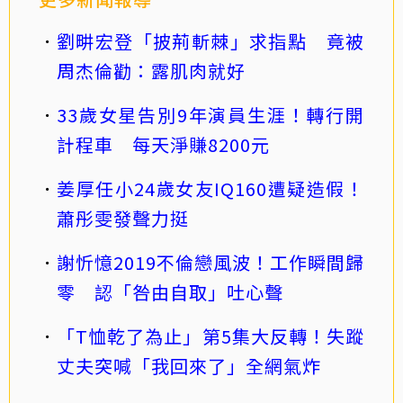
劉畊宏登「披荊斬棘」求指點 竟被
周杰倫勸：露肌肉就好
33歲女星告別9年演員生涯！轉行開
計程車 每天淨賺8200元
姜厚任小24歲女友IQ160遭疑造假！
蕭彤雯發聲力挺
謝忻憶2019不倫戀風波！工作瞬間歸
零 認「咎由自取」吐心聲
「T恤乾了為止」第5集大反轉！失蹤
丈夫突喊「我回來了」全網氣炸