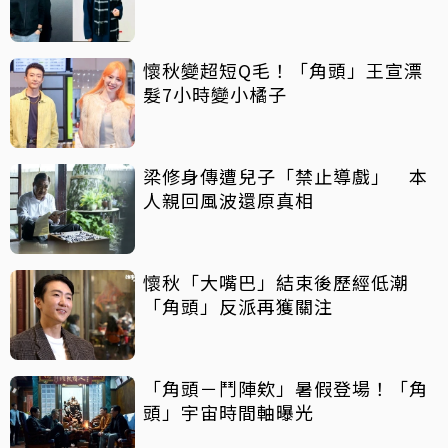
懷秋變超短Q毛！「角頭」王宣漂
髮7小時變小橘子
梁修身傳遭兒子「禁止導戲」 本
人親回風波還原真相
懷秋「大嘴巴」結束後歷經低潮
「角頭」反派再獲關注
「角頭－鬥陣欸」暑假登場！「角
頭」宇宙時間軸曝光