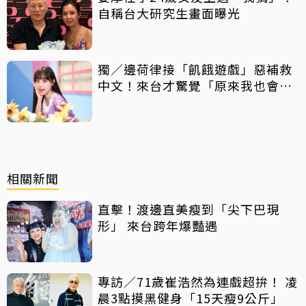
自稱台大研究生畫面曝光
獨／邊荷律接「飢餓遊戲」惡補救
中文！來台才驚覺「原來我也會
胖」
相關新聞
直擊！渡邊直美瘦到「尖下巴現
形」 來台跨年爆豔遇
專訪／71歲崔浩然為連戲超拚！ 凌
晨3點摸黑健身「15天瘦9公斤」