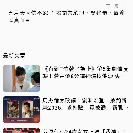
下一篇
→
五月天阿信不忍了 揭開言承旭、吳建豪、周渝
民真面目
最新文章
《直到T恤乾了為止》第5集劇情反
轉！蒼井優8分鐘神演技催淚 失蹤
丈夫突喊「我回來了」全網氣炸
周杰倫太敢講！劉畊宏登「披荊斬
棘2026」求指點 竟被勸「露肌肉
就好」
姜厚任小24歲女友上過「我猜」！