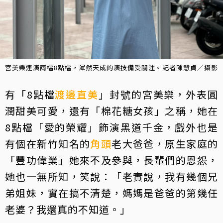
宮美樂連演兩檔8點檔，渾然天成的演技備受關注。記者陳慧貞／攝影
有「8點檔
渡邊直美
」封號的宮美樂，外表圓
潤甜美可愛，還有「棉花糖女孩」之稱，她在
8點檔「愛的榮耀」飾演黑道千金，戲外也是
有個在新竹知名的
角頭
老大爸爸，原生家庭的
「豐功偉業」她來不及參與，長輩們的恩怨，
她也一無所知，笑說：「老實說，我有幾個兄
弟姐妹，實在搞不清楚，媽媽是爸爸的第幾任
老婆？我還真的不知道。」