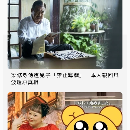
梁修身傳遭兒子「禁止導戲」 本人親回風
波還原真相