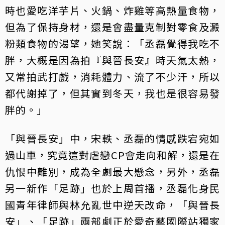
時也愛吃洋芋片、火鍋、炸雞等高熱量食物，
但為了保持身材，還是會盡量克制對零食及澱
粉類食物的渴望，她笑說：「丞磊覺得我吃不
胖，大概是因為拍『與晉長安』時天氣太熱，
又常拍武打戲，消耗體力、流了不少汗，所以
都代謝掉了，但其實到冬天，我也是很容易發
胖的。」
「與晉長安」中，宋軼、丞磊的情感跌宕宛如
過山車，究竟這對虐戀CP會走向和解，還是在
仇恨中離別，成為全劇最大懸念，另外，丞磊
另一新作「足跡」也於上周首播，丞磊化身民
國青年律師與林允亂世中逆天改命，「與晉長
安」、「足跡」兩部劇正於愛奇藝國際站獨家