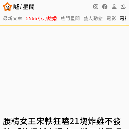
最新文章
5566小刀離婚
熱門星聞
藝人動態
電影
電
腰精女王宋軼狂嗑21塊炸雞不發