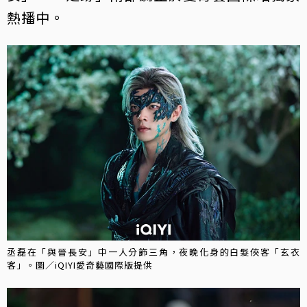
熱播中。
丞磊在「與晉長安」中一人分飾三角，夜晚化身的白髮俠客「玄衣
客」。圖／iQIYI愛奇藝國際版提供