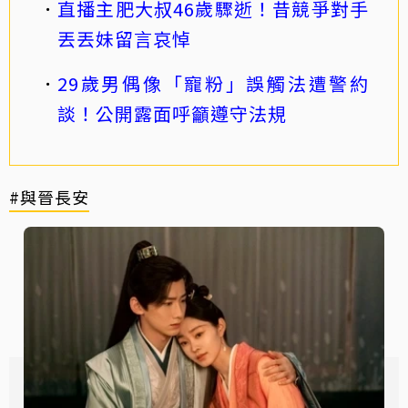
直播主肥大叔46歲驟逝！昔競爭對手
丟丟妹留言哀悼
29歲男偶像「寵粉」誤觸法遭警約
談！公開露面呼籲遵守法規
#與晉長安