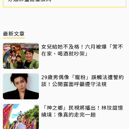
最新文章
女兒給她不及格！六月被爆「常不
在家、喝酒就吵架」
29歲男偶像「寵粉」誤觸法遭警約
談！公開露面呼籲遵守法規
「神之鄉」民視將播出！林玟誼憶
繞境：像真的走完一趟