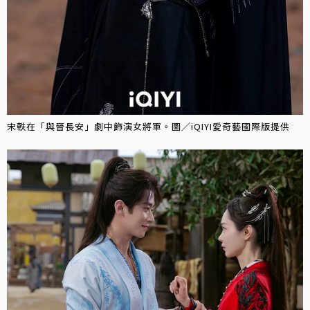
宋軼在「與晉長安」劇中飾演女將軍。圖／iQIYI愛奇藝國際版提供