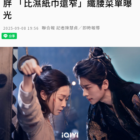
胖 「比濕紙巾還窄」纖腰菜單曝
光
聯合報 記者陳慧貞／即時報導
2025-09-08 19:56