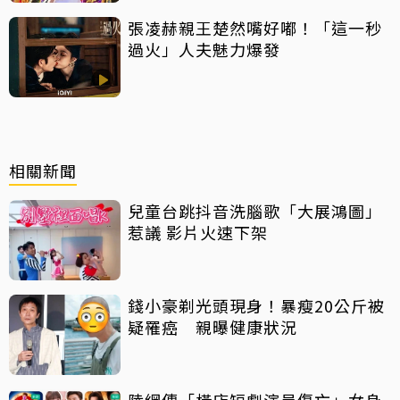
張凌赫親王楚然嘴好嘟！「這一秒
過火」人夫魅力爆發
相關新聞
兒童台跳抖音洗腦歌「大展鴻圖」
惹議 影片火速下架
錢小豪剃光頭現身！暴瘦20公斤被
疑罹癌 親曝健康狀況