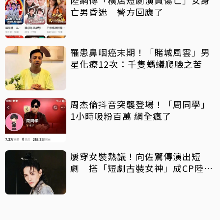
陸網傳「橫店短劇演員傷亡」女身
亡男昏迷 警方回應了
罹患鼻咽癌末期！「賭城風雲」男
星化療12次：千隻螞蟻爬臉之苦
周杰倫抖音突襲登場！「周同學」
1小時吸粉百萬 網全瘋了
屢穿女裝熱議！向佐驚傳演出短
劇 搭「短劇古裝女神」成CP陸網
崩潰