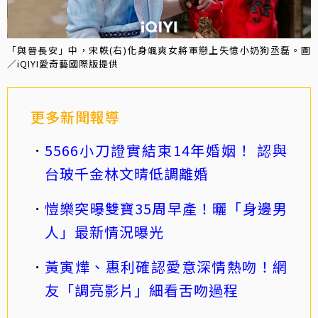
「與晉長安」中，宋軼(右)化身颯爽女將軍戀上失憶小奶狗丞磊。圖
／iQIYI愛奇藝國際版提供
更多新聞報導
5566小刀證實結束14年婚姻！ 認與
台玻千金林文晴低調離婚
愷樂突曝雙寶35周早產！曬「身邊男
人」最新情況曝光
黃寅燁、惠利確認愛意深情熱吻！網
友「調亮影片」細看舌吻過程