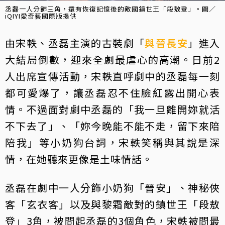
丞磊一人分飾三角，還有恢復記憶後的敵國鎮世王「段敖登」。圖／
iQIYI愛奇藝國際版提供
由宋軼、丞磊主演的古裝劇「
與晉長安
」進入
大結局倒數，迎來全劇最虐心的高潮。日前2
人出席宣傳活動，宋軼直呼劇中的丞磊每一刻
都可愛爆了，讓丞磊忍不住臉紅露出開心表
情。不過面對劇中丞磊的「我一旦離開妳就活
不下去了」、「妳今晚能不能不走，留下來陪
陪我」等小奶狗台詞，宋軼笑稱與其說是深
情，在她聽來更像是土味情話。
丞磊在劇中一人分飾小奶狗「晉安」、神秘俠
客「玄衣客」以及與黎霜敵對的鎮世王「段敖
登」3角，被問起丞磊的3個角色，宋軼被問最