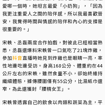
愛哪一個時，她坦言最愛「小奶狗」，「因為
我更注重愛人之間的陪伴感，所以我最喜歡晉
安，我覺得時間與情感的陪伴和內心的支撐是
很重要的。」
宋軼、丞磊兩度合作拍戲，對彼此已經相當熟
悉，丞磊還爆料宋軼曾一口氣吃了21塊炸雞，
參加
抖音
直播時她見到炸雞也是眼睛一亮，率
性地邊吃邊受訪。身高168公分、體重約在44
公斤左右的宋軼，雖然食量不小，卻始終維持
纖細體態，據傳腰圍僅有55公分，比濕紙巾還
窄，為此還獲封「腰精女王」。
宋軼曾透露自己的飲食以肉類和蔬菜為主，平