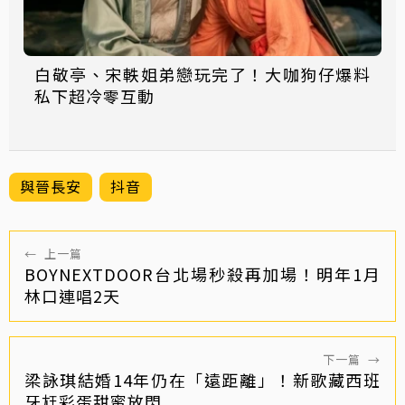
白敬亭、宋軼姐弟戀玩完了！大咖狗仔爆料
私下超冷零互動
與晉長安
抖音
←
上一篇
BOYNEXTDOOR台北場秒殺再加場！明年1月
林口連唱2天
下一篇
→
梁詠琪結婚14年仍在「遠距離」！新歌藏西班
牙尪彩蛋甜蜜放閃