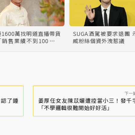
砸1600萬找明道直播帶貨
SUGA酒駕被要求退團 
「銷售業績不到100萬」
威粉絲個資外洩惹議
廠商喊退款
下一
！認了鍾
姜厚任女友陳苡孋遭控當小三！發千
「不學邏輯很難開始好好活」