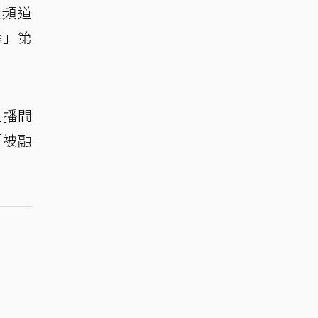
設頻道
榜」第
直播間
「被融