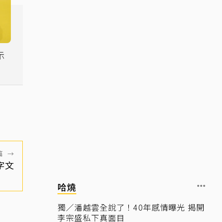
示
篇
→
字文
哈燒
獨／潘越雲全說了！40年感情曝光 揭開
李宗盛私下真面目