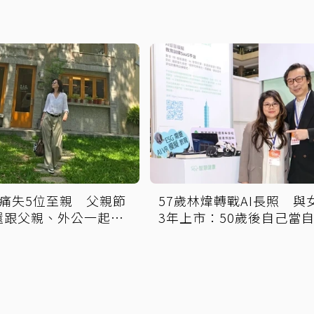
年痛失5位至親 父親節
57歲林煒轉戰AI長照 與
還跟父親、外公一起吃
3年上市：50歲後自己當
貴人