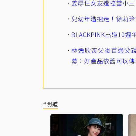
姜厚任女友遭控當小三
兒幼年遭抱走！徐莉玲
BLACKPINK出道1
林逸欣喪父後首過父親
幕：好產品依舊可以傳
#明道