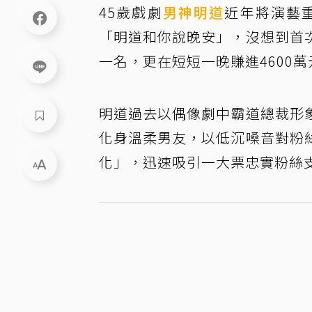
45歲戲劇
男神
明道
近年將演藝
「明道和你說晚安」，沒想到首
一名，更在短短一晚賺進4600
明道過去以偶像劇中霸道總裁形
化身溫柔男友，以低沉嗓音對粉
化」，迅速吸引一大票忠實粉絲