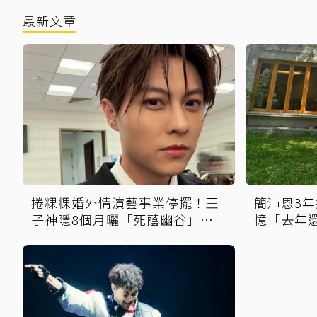
最新文章
捲粿粿婚外情演藝事業停擺！王
簡沛恩3
子神隱8個月曬「死蔭幽谷」吐
憶「去年
心聲
飯聊天」