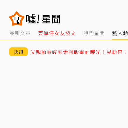
最新文章
姜厚任女友發文
熱門星聞
藝人
父親節廖峻前妻餵飯畫面曝光！兒動容：
快訊