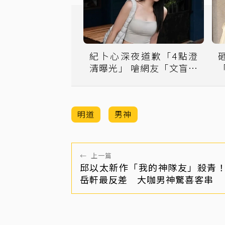
紀卜心深夜道歉「4點澄
清曝光」 嗆網友「文盲」
認做了不好的示範
明道
男神
←
上一篇
邱以太新作「我的神隊友」殺青
岳軒最反差 大咖男神驚喜客串