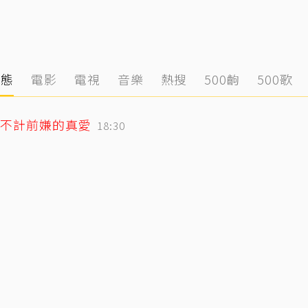
動態
電影
電視
音樂
熱搜
500齣
500歌
不計前嫌的真愛
18:30