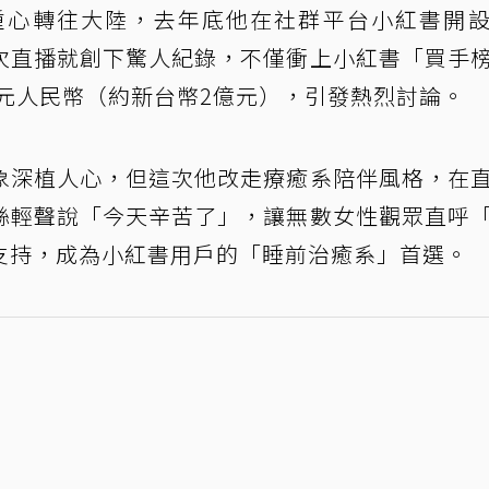
重心轉往大陸，去年底他在社群平台小紅書開
次直播就創下驚人紀錄，不僅衝上小紅書「買手
萬元人民幣（約新台幣2億元），引發熱烈討論。
象深植人心，但這次他改走療癒系陪伴風格，在
絲輕聲說「今天辛苦了」，讓無數女性觀眾直呼
支持，成為小紅書用戶的「睡前治癒系」首選。