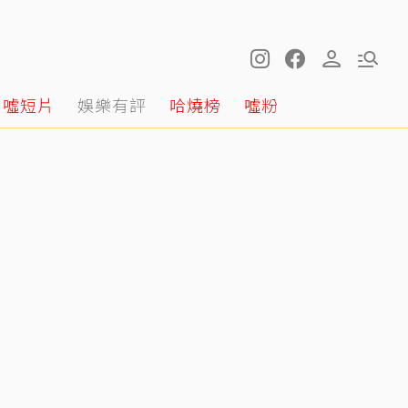
噓短片
娛樂有評
哈燒榜
噓粉