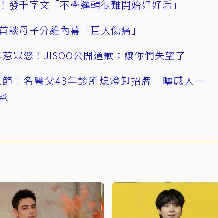
！發千字文「不學邏輯很難開始好好活」
首談母子分離內幕「巨大傷痛」
0週年惹眾怒！JISOO公開道歉：讓你們失望了
節！名醫父43年診所熄燈卸招牌 曬感人一
承