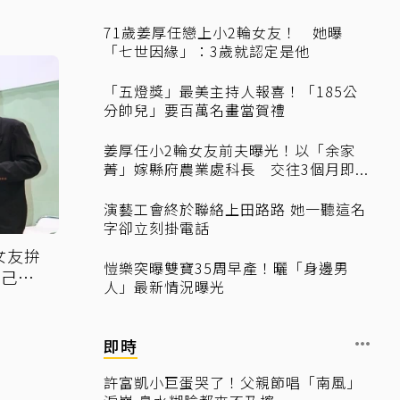
71歲姜厚任戀上小2輪女友！ 她曝
「七世因緣」：3歲就認定是他
「五燈獎」最美主持人報喜！「185公
分帥兒」要百萬名畫當賀禮
姜厚任小2輪女友前夫曝光！以「余家
菁」嫁縣府農業處科長 交往3個月即...
演藝工會終於聯絡上田路路 她一聽這名
字卻立刻掛電話
女友拚
愷樂突曝雙寶35周早產！曬「身邊男
自己的
人」最新情況曝光
即時
許富凱小巨蛋哭了！父親節唱「南風」