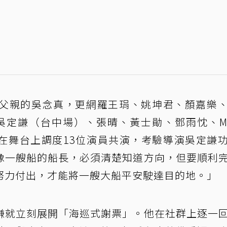
父親的吳念真，更網羅王琄、姚坤君、顏嘉樂
/吳定謙（台中場）、張晴、黃士勛、鄧雨忱、Mi
要在舞台上調度13位演員共演，考驗導演吳定謙
像一艘船的船長，必須清楚知道方向，但要順利
努力付出，才能將一艘大船平安駛達目的地。」
謙就立刻展開「海巡式謝票」。他在社群上逐一