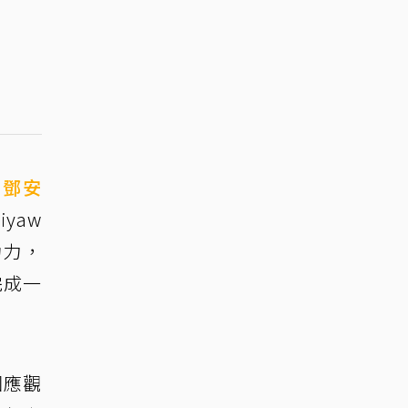
、
鄧安
yaw
功力，
完成一
回應觀