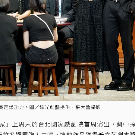
演吳定謙功力。圖／綠光創藝提供，張大魯攝影
家」上周末於台北國家戲劇院首周演出，劇中
起許多觀眾強大共鳴。這齣作品獲得普立茲劇本