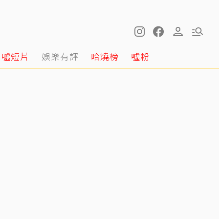
噓短片
娛樂有評
哈燒榜
噓粉