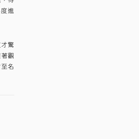
再度進
這才驚
隨著觀
實至名