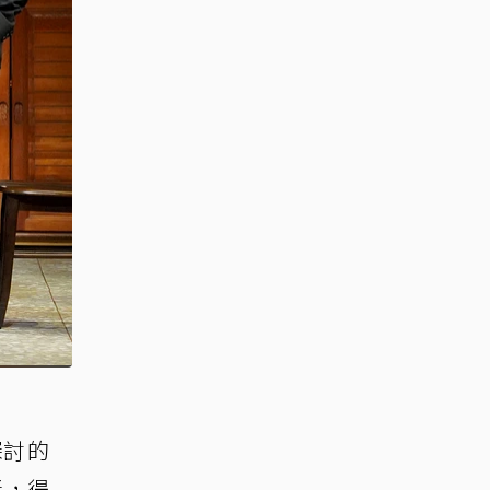
探討的
獎，得