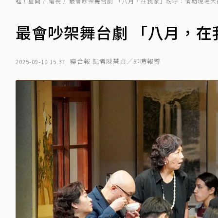
噓！星聞
電視
最會吵架舞台劇 「八月，在我家」粉呼：情勒現場大
最會吵架舞台劇 「八月，
聯合報 記者陳慧貞／即時報導
2025-09-10 15:37