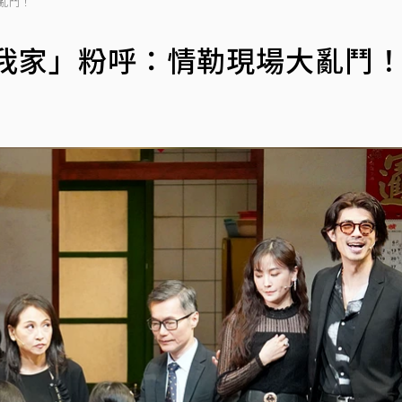
亂鬥！
在我家」粉呼：情勒現場大亂鬥