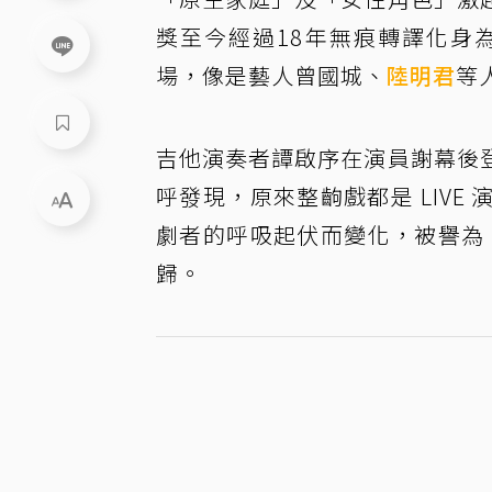
獎至今經過18年無痕轉譯化身
場，像是藝人曾國城、
陸明君
等
吉他演奏者譚啟序在演員謝幕後
呼發現，原來整齣戲都是 LIV
劇者的呼吸起伏而變化，被譽為
歸。