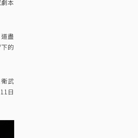
究劇本
，道盡
留下的
雄衛武
11日