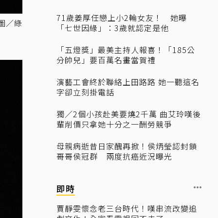
71歲姜厚任戀上小2輪女友！ 她曝
圖／綠
「七世因緣」：3歲就認定是他
「五燈獎」最美主持人報喜！「185公
分帥兒」要百萬名畫當賀禮
演藝工會終於聯絡上田路路 她一聽這名
字卻立刻掛電話
獨／2個小孩赴美要燒2千萬 曲艾玲嘆後
輩削價只拿她十分之一酬勞競爭
母親病逝昔日家醜再掀！侯炳瑩認封鎖
哥哥侯冠群 兩度抗癌近況曝光
即時
賈靜雯懷念老三台時代！嘆串流改變追