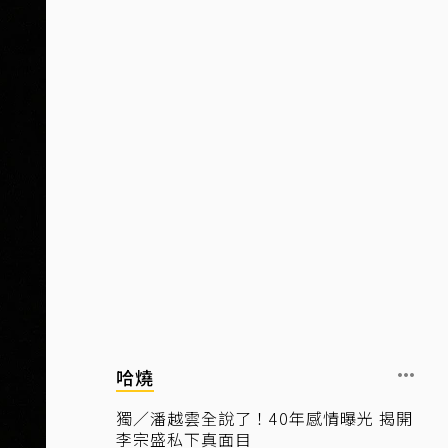
哈燒
獨／潘越雲全說了！40年感情曝光 揭開
李宗盛私下真面目