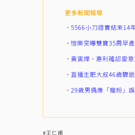
更多新聞報導
5566小刀證實結束1
愷樂突曝雙寶35周早
黃寅燁、惠利確認愛意
直播主肥大叔46歲驟
29歲男偶像「寵粉」
#王仁甫