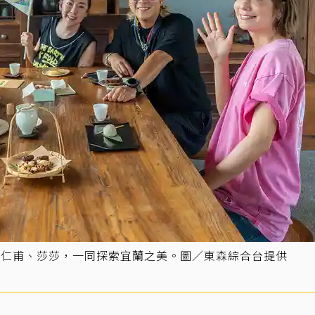
王仁甫、莎莎，一同探索宜蘭之美。圖／東森綜合台提供