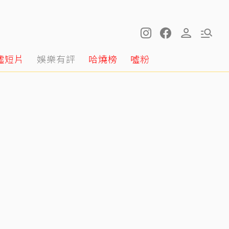
噓短片
娛樂有評
哈燒榜
噓粉