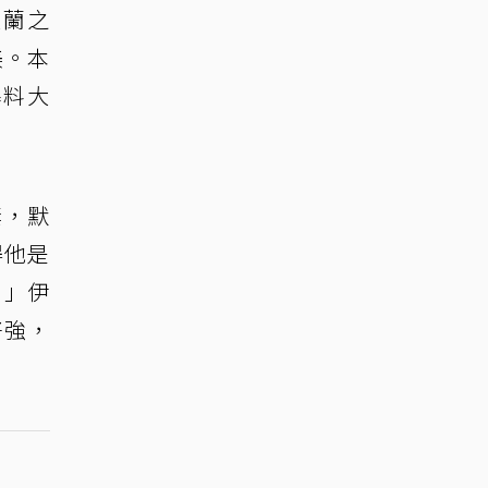
宜蘭之
美。本
爆料大
妻，默
得他是
。」伊
好強，