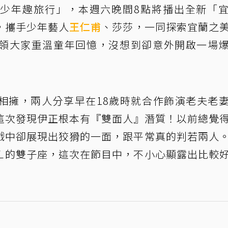
少年趣旅行」，本週六晚間8點將播出全新「
，攜手少年藝人
王仁甫
、莎莎，一同探索宜蘭之
領大家重溫童年回憶，沒想到卻意外開啟一場
相擁，兩人分享早在18歲時就合作飾演老夫老
這次發現伊正根本有『雙面人』潛質！以前總覺
戲中卻展現出狡猾的一面，跟平常真的判若兩人
ㄥ的雙子座，這次在節目中，不小心顯露出比較