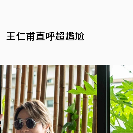
 王仁甫直呼超尷尬