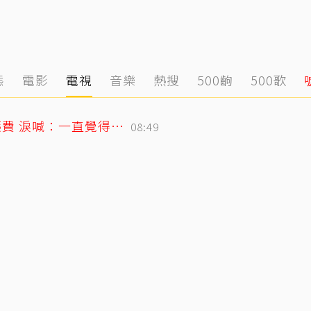
態
電影
電視
音樂
熱搜
500齣
500歌
26歲女偶像童年罹癌！父母賣飯捲籌醫藥費 淚喊：一直覺得都是我的錯
08:49