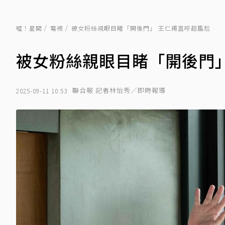
噓！星聞
電視
被女粉絲親眼目睹「開後門」 王仁甫直呼超尷尬
被女粉絲親眼目睹「開後門」
聯合報 記者林怡秀／即時報導
2025-09-11 10:53