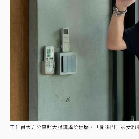
王仁甫大方分享照大腸鏡尷尬經歷，「開後門」被女粉