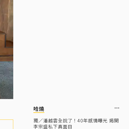
哈燒
獨／潘越雲全說了！40年感情曝光 揭開
李宗盛私下真面目