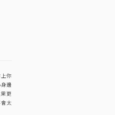
前上你
心身邊
效果更
不會太