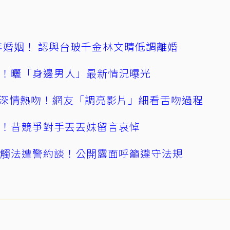
4年婚姻！ 認與台玻千金林文晴低調離婚
產！曬「身邊男人」最新情況曝光
深情熱吻！網友「調亮影片」細看舌吻過程
逝！昔競爭對手丟丟妹留言哀悼
誤觸法遭警約談！公開露面呼籲遵守法規