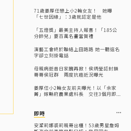
71歲姜厚任戀上小2輪女友！ 她曝
「七世因緣」：3歲就認定是他
「五燈獎」最美主持人報喜！「185公
分帥兒」要百萬名畫當賀禮
演藝工會終於聯絡上田路路 她一聽這名
字卻立刻掛電話
母親病逝昔日家醜再掀！侯炳瑩認封鎖
哥哥侯冠群 兩度抗癌近況曝光
姜厚任小2輪女友前夫曝光！以「余家
菁」嫁縣府農業處科長 交往3個月即...
即時
安潔莉娜裘莉親哥出櫃！53歲男星詹姆