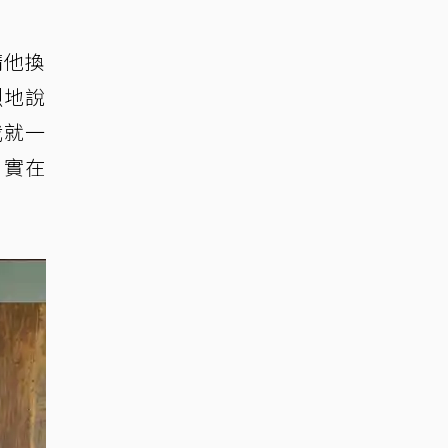
請他換
烈地說
我就一
，實在