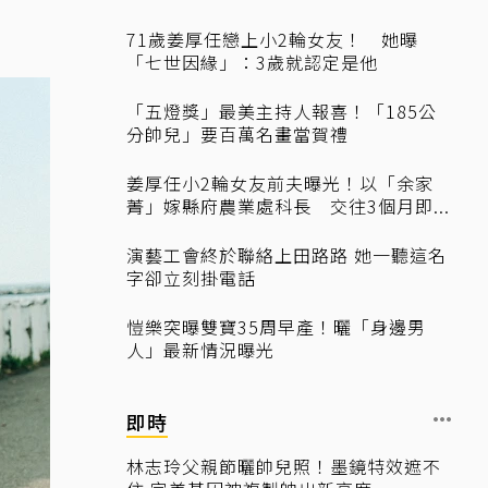
71歲姜厚任戀上小2輪女友！ 她曝
「七世因緣」：3歲就認定是他
「五燈獎」最美主持人報喜！「185公
分帥兒」要百萬名畫當賀禮
姜厚任小2輪女友前夫曝光！以「余家
菁」嫁縣府農業處科長 交往3個月即...
演藝工會終於聯絡上田路路 她一聽這名
字卻立刻掛電話
愷樂突曝雙寶35周早產！曬「身邊男
人」最新情況曝光
即時
林志玲父親節曬帥兒照！墨鏡特效遮不