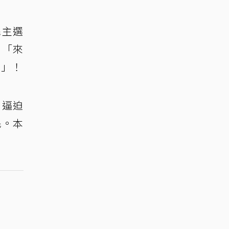
民主選
，「來
王」！
，逼迫
民。本