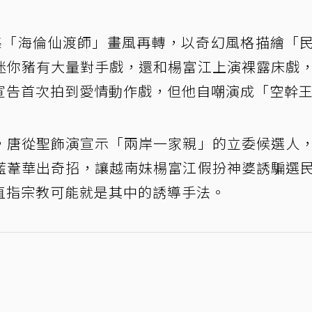
集「海倫仙渡師」畫風再轉，以奇幻風格描繪「
迷你豬有大量對手戲，還和楊富江上演裸露床戲
宣告首次拍到愛情動作戲，但他自嘲演成「空幹
，唐從聖飾演宣示「兩岸一家親」的立委候選人
藍葦華出奇招，讓越南妹楊富江假扮神婆誘騙選
直指宗教可能就是其中的誘導手法。