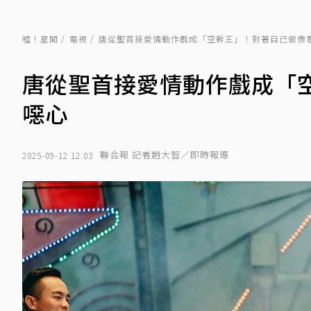
噓！星聞
電視
唐從聖首接愛情動作戲成「空幹王」！對著自己做像
唐從聖首接愛情動作戲成「
噁心
聯合報 記者趙大智／即時報導
2025-09-12 12:03