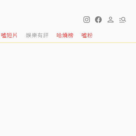
噓短片
娛樂有評
哈燒榜
噓粉