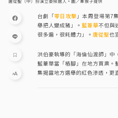
唐從聖（中）扮演立委候選人。圖／牽猴子提供
台劇「
零日攻擊
」本周登場第7
舉把人變成豬」。
藍葦華
不但與
很多遍，很耗體力」。
唐從聖
也
洪伯豪執導的「海倫仙渡師」中
藍葦華當「樁腳」在地方買票。
集揭露地方選舉的紅色滲透，更