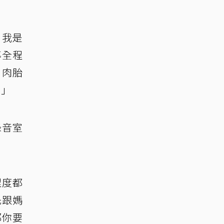
，我是
導全程
，肉胎
。」
錄音室
程度都
先跟媽
那你要