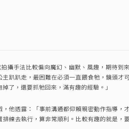
或拍攝手法比較偏向魔幻、幽默、風趣，期待到
公主趴趴走，最困難在必須一直餵食牠，鏡頭才
跑掉了，還要抓牠回來，滿有趣的經驗。」
戲，他透露：「事前溝通都仰賴親密動作指導，
置排練去執行，算非常順利。比較有趣的就是，