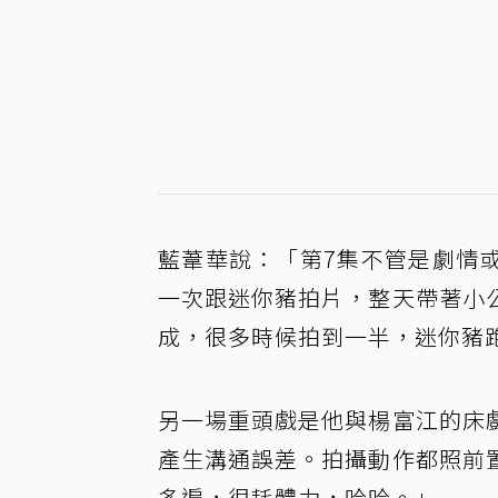
藍葦華說：「第7集不管是劇情
一次跟迷你豬拍片，整天帶著小
成，很多時候拍到一半，迷你豬
另一場重頭戲是他與楊富江的床
產生溝通誤差。拍攝動作都照前
多遍，很耗體力，哈哈。」