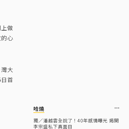
詞上做
放的心
台灣大
5日首
哈燒
獨／潘越雲全說了！40年感情曝光 揭開
李宗盛私下真面目