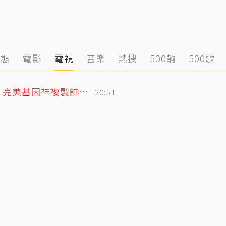
動態
電影
電視
音樂
熱搜
500齣
500歌
林志玲父親節曬帥兒照！墨鏡特效遮不住 完美基因神複製帥出新高度
20:51