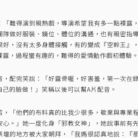
：「難得演到親熱戲，導演希望我有多一點裸露
團隊做好服裝、鏡位、體位的溝通，也有親密指
很好，沒有太多身體接觸，有的變成『空幹王』
裸露，過程蠻有趣的，難得的愛情動作戲初體驗
音，配完笑說：「好露骨喔，好害羞，第一次在
自己的臉做！」笑稱以後可以幫A片配音。
苦，「他們的布料真的比我少很多，敬業與專業
安心。」她一度化身「邪教女神」，她說事前有
祭壇的地方被大家朝拜，「我媽很認真地說：『