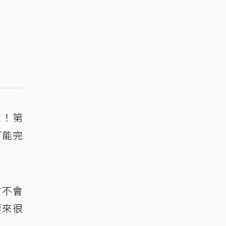
來！第
可能完
才不會
要來很