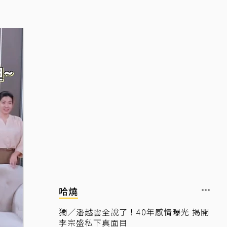
哈燒
獨／潘越雲全說了！40年感情曝光 揭開
李宗盛私下真面目