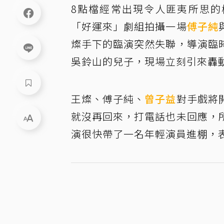
8點檔經常出現令人匪夷所思的
「好運來」劇組拍攝一場
傅子純
燦手下的臨演突然失聯，導演臨
吳鈴山的兒子，現場立刻引來轟
王燦、傅子純、
曾子益
對手戲將
就沒再回來，打電話也未回應，
演很快帶了一名年輕演員進棚，