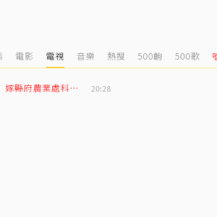
態
電影
電視
音樂
熱搜
500齣
500歌
姜厚任小2輪女友前夫曝光！以「余家菁」嫁縣府農業處科長 交往3月閃婚
20:28