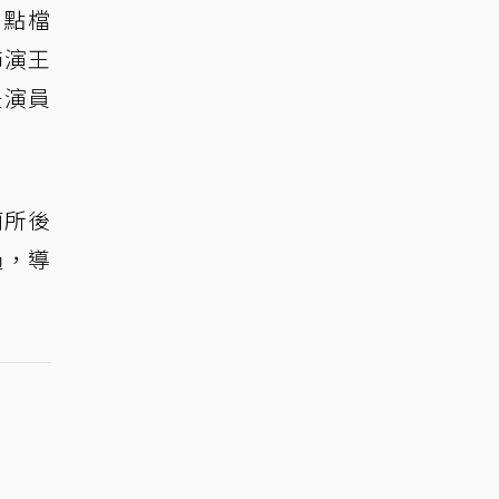
8點檔
飾演王
是演員
廁所後
過，導