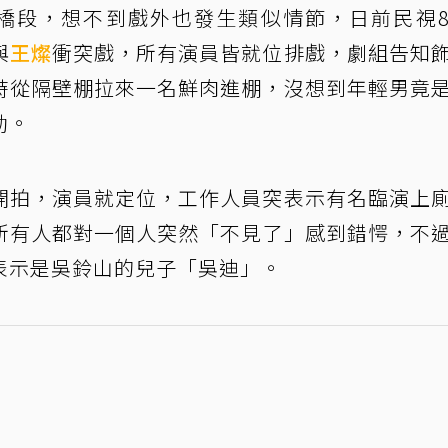
橋段，想不到戲外也發生類似情節，日前民視
與
王燦
衝突戲，所有演員皆就位排戲，劇組告知
時從隔壁棚拉來一名鮮肉進棚，沒想到年輕男竟
動。
開拍，演員就定位，工作人員突表示有名臨演上
所有人都對一個人突然「不見了」感到錯愕，不
表示是吳鈴山的兒子「吳迪」。