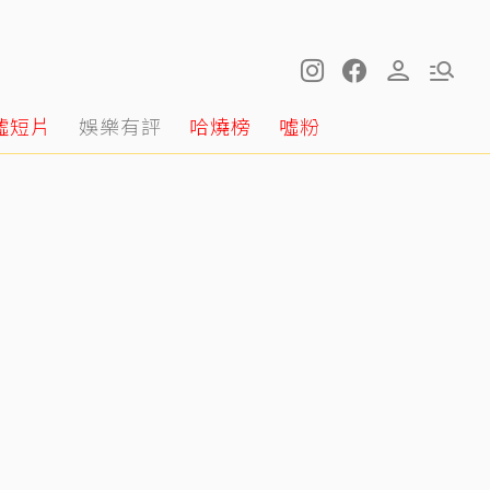
噓短片
娛樂有評
哈燒榜
噓粉