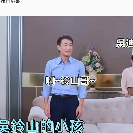
／摘自臉書