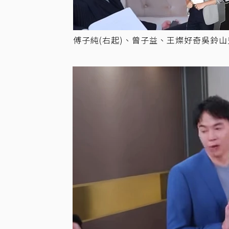
傅子純(右起)、曾子益、王燦好奇吳鈴