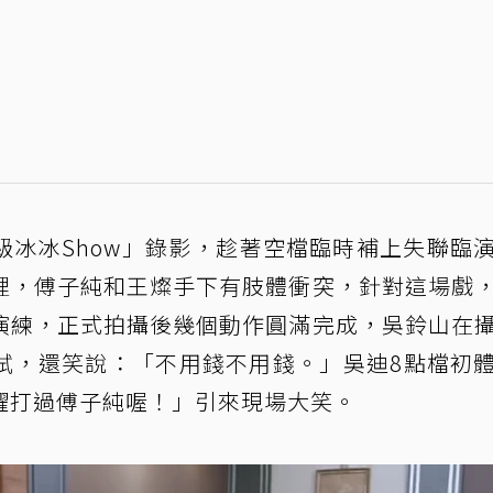
級冰冰Show」錄影，趁著空檔臨時補上失聯臨
裡，傅子純和王燦手下有肢體衝突，針對這場戲
演練，正式拍攝後幾個動作圓滿完成，吳鈴山在
試，還笑說：「不用錢不用錢。」吳迪8點檔初
耀打過傅子純喔！」引來現場大笑。