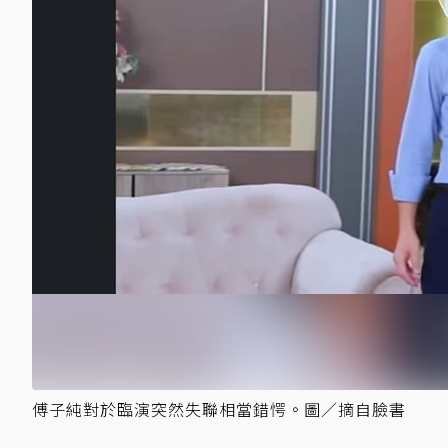
傅子純對於臨演突然失聯相當錯愕。圖／摘自臉書