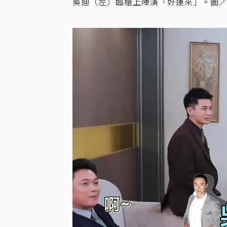
吳迪（左）臨槍上陣演「好運來」。圖