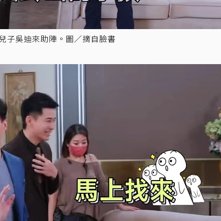
山兒子吳迪來助陣。圖／摘自臉書