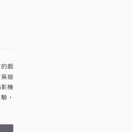
演的戲
，吳迪
攝影機
體驗，