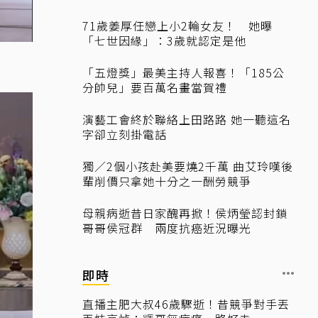
71歲姜厚任戀上小2輪女友！ 她曝
「七世因緣」：3歲就認定是他
「五燈獎」最美主持人報喜！「185公
分帥兒」要百萬名畫當賀禮
演藝工會終於聯絡上田路路 她一聽這名
字卻立刻掛電話
獨／2個小孩赴美要燒2千萬 曲艾玲嘆後
輩削價只拿她十分之一酬勞競爭
母親病逝昔日家醜再掀！侯炳瑩認封鎖
哥哥侯冠群 兩度抗癌近況曝光
即時
直播主肥大叔46歲驟逝！昔競爭對手丟