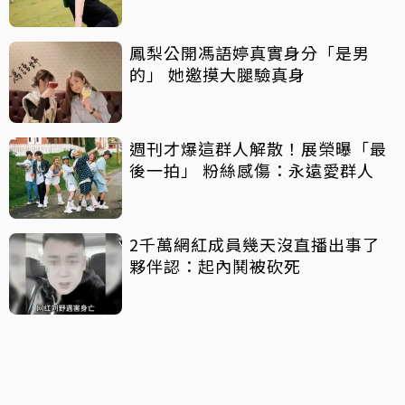
鳳梨公開馮語婷真實身分「是男
的」 她邀摸大腿驗真身
週刊才爆這群人解散！展榮曝「最
後一拍」 粉絲感傷：永遠愛群人
2千萬網紅成員幾天沒直播出事了
夥伴認：起內鬨被砍死