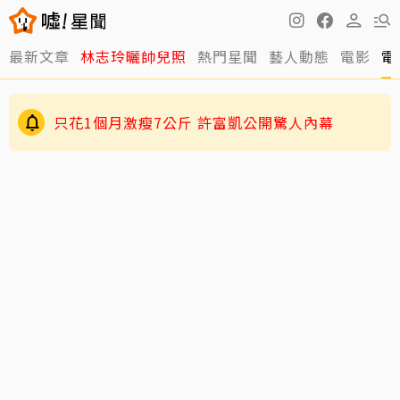
最新文章
林志玲曬帥兒照
熱門星聞
藝人動態
電影
電
只花1個月激瘦7公斤 許富凱公開驚人內幕