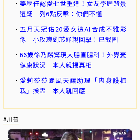
姜厚任認愛七世重逢！女友學歷背景
遭疑 列6點反擊：你們不懂
五月天冠佑20愛女遭AI合成不雅影
像 小玫瑰劉芯妤親回擊：已截圖
66歲徐乃麟驚現大腸直腸科！外界憂
健康狀況 本人親揭真相
愛莉莎莎颱風天讓助理「肉身護植
栽」挨轟 本人親回應
#川普