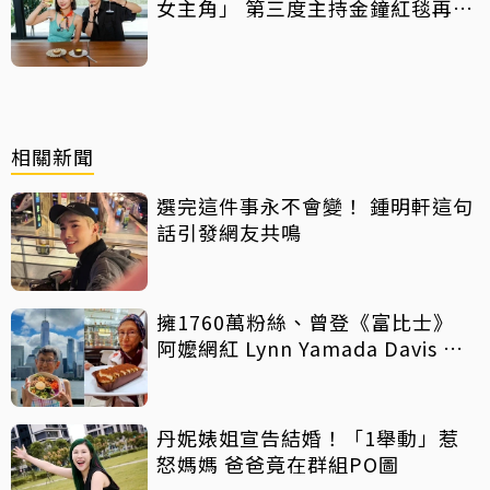
女主角」 第三度主持金鐘紅毯再喊
話
相關新聞
選完這件事永不會變！ 鍾明軒這句
話引發網友共鳴
擁1760萬粉絲、曾登《富比士》
阿嬤網紅 Lynn Yamada Davis 驚
傳病逝
丹妮婊姐宣告結婚！「1舉動」惹
怒媽媽 爸爸竟在群組PO圖