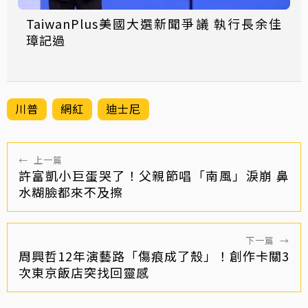
TaiwanPlus美國大選新聞爭議 執行長余佳
璋記過
川普
網紅
迪士尼
←
上一篇
許富凱小巨蛋哭了！父親節唱「南風」淚崩 鼻
水糊臉都來不及擦
下一篇
→
周興哲12年演藝路「傷痕成了殼」！創作卡關3
次東京飯店突找回靈感