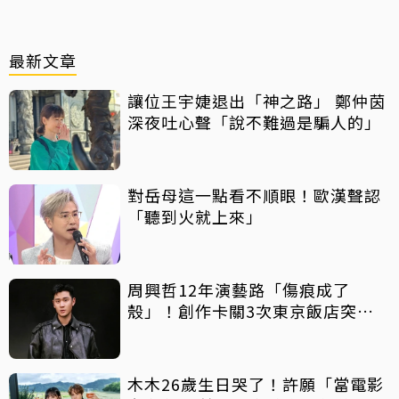
最新文章
讓位王宇婕退出「神之路」 鄭仲茵
深夜吐心聲「說不難過是騙人的」
對岳母這一點看不順眼！歐漢聲認
「聽到火就上來」
周興哲12年演藝路「傷痕成了
殼」！創作卡關3次東京飯店突找
回靈感
木木26歲生日哭了！許願「當電影