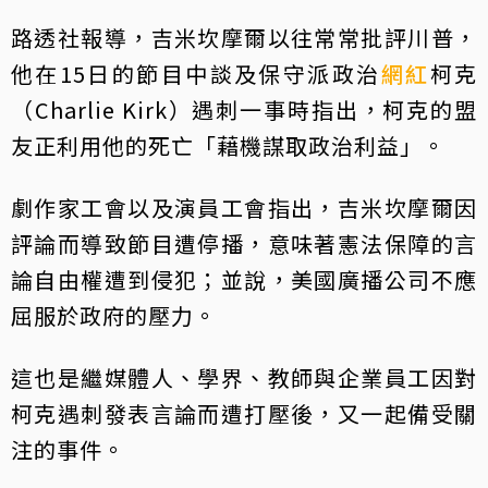
路透社報導，吉米坎摩爾以往常常批評川普，
他在15日的節目中談及保守派政治
網紅
柯克
（Charlie Kirk）遇刺一事時指出，柯克的盟
友正利用他的死亡「藉機謀取政治利益」。
劇作家工會以及演員工會指出，吉米坎摩爾因
評論而導致節目遭停播，意味著憲法保障的言
論自由權遭到侵犯；並說，美國廣播公司不應
屈服於政府的壓力。
這也是繼媒體人、學界、教師與企業員工因對
柯克遇刺發表言論而遭打壓後，又一起備受關
注的事件。