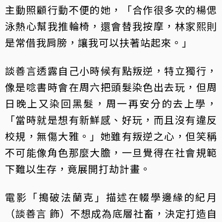
主動照顧行動不便的她，「合作很多次的楊偲
泳熱心幫我推輪椅，還會替我按摩，林家熙則
是常借我肩膀，讓我可以扶著站起來。」
談善言透露自己小時候有點叛逆，特立獨行，
像是唸書時會在周六把頭髮染色出去玩，但周
日晚上又染回黑髮，周一再安分的去上學，
「當時就是想有新鮮感、好玩，而且沒有違反
校規，無傷大雅。」她雖有叛逆之心，但笑稱
不可能像角色那麼大膽，一旦覺得在社會規範
下難以生存，竟展開打劫計畫。
電影「搗破法蘭克」描述在輟學邊緣的紀月
（談善言 飾）不想成為底層社畜，決定打造自