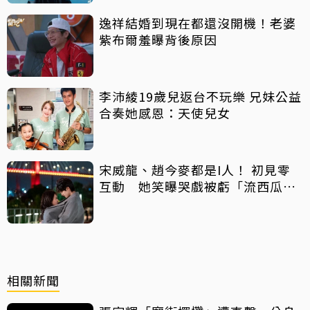
逸祥結婚到現在都還沒開機！老婆
紫布爾羞曝背後原因
李沛綾19歲兒返台不玩樂 兄妹公益
合奏她感恩：天使兒女
宋威龍、趙今麥都是I人！ 初見零
互動 她笑曝哭戲被虧「流西瓜
汁」
相關新聞