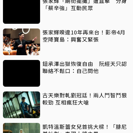
張家輝「廟街擺攤」遭直擊 分身
「蔡辛強」互動民眾
張家輝暌違10年再來台！影帝4月
空降寶島：興奮又緊張
鈕承澤出獄恢復自由 阮經天只認
聯絡不鬆口：自己問他
古天樂對軋劉冠廷！兩人鬥智鬥狠
較勁 互相瘋狂大嗆
凱特溫斯蕾女兒首挑大樑！「腓尼