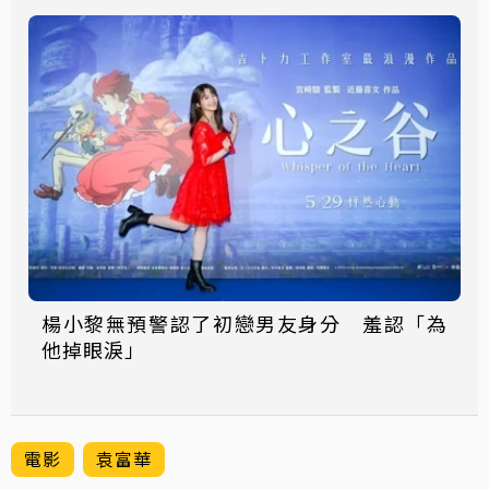
楊小黎無預警認了初戀男友身分 羞認「為
他掉眼淚」
電影
袁富華