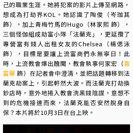
己的職業生涯。她將犯案的影片上傳至網路，
想成為打劫界KOL。她認識了陶俊（岑珈其
飾），加上青梅竹馬的Hugo（林家熙 飾），
三個怪伽組成劫富小隊「法蘭克」，更延攬了
專營當有錢人出租女友的Chelsea（楊偲泳
飾），目標是要讓上流富商們永無寧日！此
時，上流教會爆出醜聞，教會執事何家宏（
袁
富華
飾）在記者會中澄清，並把話題轉移到法
蘭克劫案上，引起軒然大波。而法蘭克打劫換
鈔店時，意外地捲入教會洗黑錢陰謀，意想不
到的危機接連而來，法蘭克能否安然脫身自
保？本片將於10月3日在台上映。