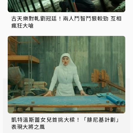
古天樂對軋劉冠廷！兩人鬥智鬥狠較勁 互相
瘋狂大嗆
凱特溫斯蕾女兒首挑大樑！「腓尼基計劃」
表現大將之風