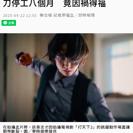
刀停工八個月 竟因禍得福
聯合報 記者廖福生／即時報導
2025-09-22 12:55
在拍攝此片時，談善言才因拍攝電視劇「打天下2」的跳躍動作場面讓
韌帶斷裂。圖／華映娛樂提供