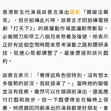
香港新生代演員談善言演出
電影
「搗破法蘭
克」，但在拍攝此片時，談善言才因拍攝電視
劇「打天下2」的跳躍動作場面讓韌帶斷裂，
必需開刀和停工八個月來修養及復健，她表示
正好有這個空閒時間來思考演藝之路和鑽研演
技，就連心態都調整了，最後便接到該片戲
約。
談善言表示：「覺得這角色很特別，沒有想太
多傷勢的狀況，我就接演了。」當時她的腳傷
並沒有痊癒，雖然可以在鏡頭前演出，還能應
付打戲和跑步，但一下戲便得坐在輪椅上保
養，她透露因同劇演出的演員都是好朋友，會