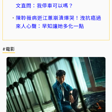
文直問：我停車可以嗎？
陳聆薇病逝江蕙崩潰爆哭！洩抗癌過
來人心聲：早知讓她多化一點
#電影