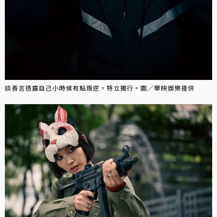
談善言透露自己小時候有點叛逆，特立獨行。圖／華映娛樂提供