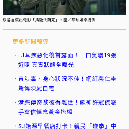
談善言演出電影「搗破法蘭克」。圖／華映娛樂提供
更多新聞報導
IU耳疾惡化後首露面！一口氣曬19張
近照 真實狀態全曝光
曾涉毒、身心狀況不佳！網紅裴仁圭
驚傳陳屍自宅
港樂傳奇黎彼得離世！歌神許冠傑曬
手寫信悼念黃金搭檔
SJ始源早餐店打卡！親民「碰拳」中