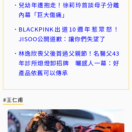
兒幼年遭抱走！徐莉玲首談母子分離
內幕「巨大傷痛」
BLACKPINK出道10週年惹眾怒！
JISOO公開道歉：讓你們失望了
林逸欣喪父後首過父親節！名醫父43
年診所熄燈卸招牌 曬感人一幕：好
產品依舊可以傳承
#王仁甫