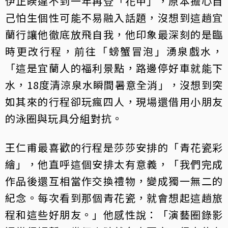
伊正睽違不到一年再登「花甲」，原本擔心自
己怕生個性可能不易融入話題，沒想到這趟宜
蘭行讓他徹底放飛自我，他印象最深刻的是臨
時更改行程，前往「螃蟹冒泡」湧泉戲水，
「這是宜蘭人的福利景點，路邊停好車就能下
水，18度清涼泉水瞬間暑意全消」，沒想到突
如其來的行程卻玩瘋四人，現場還借用小朋友
的泳圈與玩具分組對抗。
王仁甫最喜歡的行程是莎莎安排的「青花瓷彩
繪」，他直呼這個安排太有意義，「我們完成
作品後還互相當作交換禮物，變成獨一無二的
紀念。每次看到那個青花瓷，就會想起這趟旅
程和這些好朋友。」他感性說：「演藝圈錄影