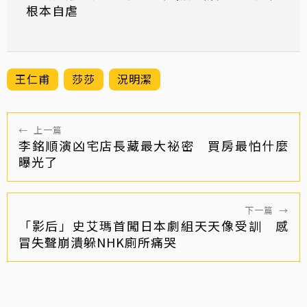
根本自虐
王仁甫
莎莎
況明潔
←
上一篇
李銘順演凶宅店長藏最大祕密 買房最怕什麼
曝光了
下一篇
→
「影后」史艾瑪首闖日本劇組天天像受訓 感
冒失聲崩潰躲NHK廁所痛哭