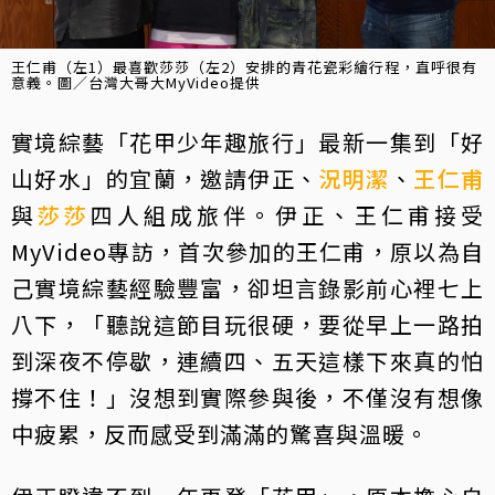
王仁甫（左1）最喜歡莎莎（左2）安排的青花瓷彩繪行程，直呼很有
意義。圖／台灣大哥大MyVideo提供
實境綜藝「花甲少年趣旅行」最新一集到「好
山好水」的宜蘭，邀請伊正、
況明潔
、
王仁甫
與
莎莎
四人組成旅伴。伊正、王仁甫接受
MyVideo專訪，首次參加的王仁甫，原以為自
己實境綜藝經驗豐富，卻坦言錄影前心裡七上
八下，「聽說這節目玩很硬，要從早上一路拍
到深夜不停歇，連續四、五天這樣下來真的怕
撐不住！」沒想到實際參與後，不僅沒有想像
中疲累，反而感受到滿滿的驚喜與溫暖。