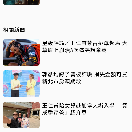
相關新聞
星級評論／王仁甫蒙古挑戰超馬 大
草原上崩潰3次痛哭想棄賽
郭彥均認了曾被詐騙 損失金額可買
新北市房頭期款
王仁甫陪女兒赴加拿大辦入學 「竟
成季芹爸」超介意