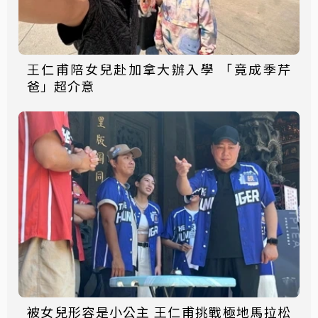
王仁甫陪女兒赴加拿大辦入學 「竟成季芹
爸」超介意
被女兒形容是小公主 王仁甫挑戰極地馬拉松