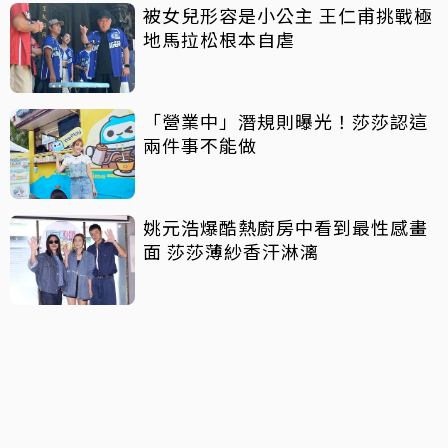
被女兒形容是小公主 王仁甫挑戰極
地馬拉松根本自虐
「營業中」潛規則曝光！莎莎認這
兩件事不能做
姚元浩爆酷熱廚房中看到最性感畫
面 莎莎薄紗香汗淋漓