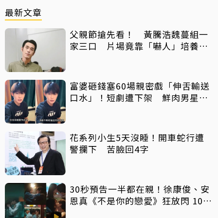
最新文章
父親節搶先看！ 黃騰浩魏蔓組一
家三口 片場竟靠「嚇人」培養默
契
富婆砸錢塞60場親密戲「伸舌輸送
口水」！短劇遭下架 鮮肉男星吐
心聲：要守住底線
花系列小生5天沒睡！開車蛇行遭
警攔下 苦臉回4字
30秒預告一半都在親！徐康俊、安
恩真《不是你的戀愛》狂放閃 10年
長跑吻戲掀熱議