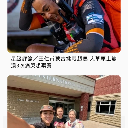
星級評論／王仁甫蒙古挑戰超馬 大草原上崩
潰3次痛哭想棄賽